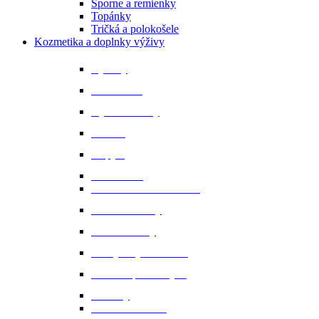
Šporne a remienky
Topánky
Tričká a polokošele
Kozmetika a doplnky výživy
Bylinky
Chov a rast
Dýchacie cesty
Imunita
Kopytá
Koža a srsť
Metabolismus a trávenie
Minerálne látky
Minerálne lizy
Nervy a vyrovnanosť
Ochrana proti hmyzu
Pamlsky
Pasce na ovadov