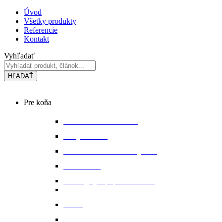
Preskočiť
Úvod
na
Všetky produkty
obsah
Referencie
Kontakt
Vyhľadať
HĽADAŤ
Main
Pre koňa
Menu
Bandáže a chrániče nôh
Deky na koňa
Starostlivosť o koňa a výbavu
Lonžovanie
Martingaly a poprsné remene
Ohlávky
Oťaže
Plstenky a podložky pod sedlo