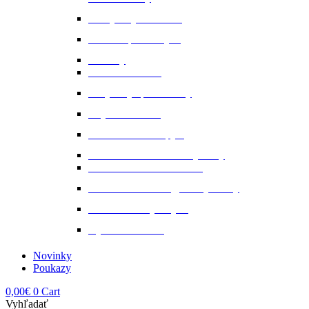
Nervy a vyrovnanosť
Ochrana proti hmyzu
Pamlsky
Pasce na ovadov
Pohybový aparát a kĺby
Stajňová lekáreň
Starostlivosť o kopytá
Starostlivosť o kožené výrobky
Starostlivosť o kožu a srsť
Starostlivosť o svaly, šlachy a kĺby
Tekuté extrakty z bylin
Výkon a svalstvo
Novinky
Poukazy
0,00
€
0
Cart
Vyhľadať