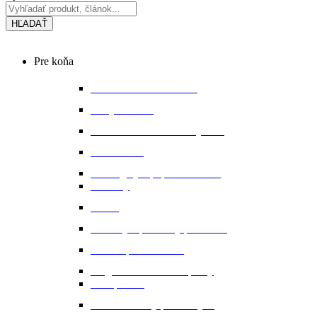
HĽADAŤ
Main
Pre koňa
Menu
Bandáže a chrániče nôh
Deky na koňa
Starostlivosť o koňa a výbavu
Lonžovanie
Martingaly a poprsné remene
Ohlávky
Oťaže
Plstenky a podložky pod sedlo
Sedlá a príslušenstvo
Magnetické a infra doplnky
Prvá pomoc
Ušane a sieťky proti hmyzu