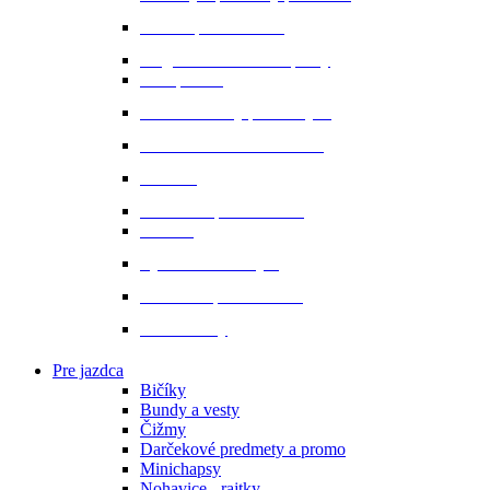
Sedlá a príslušenstvo
Magnetické a infra doplnky
Prvá pomoc
Ušane a sieťky proti hmyzu
Starostlivosť o srsť a hrivu
Strmene
Uzdenie a príslušenstvo
Vodítka
Vybavenie do stajne
Zubadlá a príslušenstvo
Podbrušníky
Pre jazdca
Bičíky
Bundy a vesty
Čižmy
Darčekové predmety a promo
Minichapsy
Nohavice - rajtky