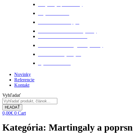
Pohybový aparát a kĺby
Stajňová lekáreň
Starostlivosť o kopytá
Starostlivosť o kožené výrobky
Starostlivosť o kožu a srsť
Starostlivosť o svaly, šlachy a kĺby
Tekuté extrakty z bylin
Výkon a svalstvo
Novinky
Referencie
Kontakt
Vyhľadať
HĽADAŤ
0,00
€
0
Cart
Kategória: Martingaly a poprs