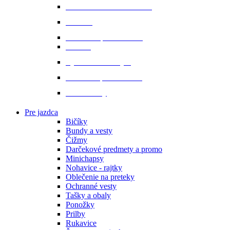
Starostlivosť o srsť a hrivu
Strmene
Uzdenie a príslušenstvo
Vodítka
Vybavenie do stajne
Zubadlá a príslušenstvo
Podbrušníky
Pre jazdca
Bičíky
Bundy a vesty
Čižmy
Darčekové predmety a promo
Minichapsy
Nohavice - rajtky
Oblečenie na preteky
Ochranné vesty
Tašky a obaly
Ponožky
Prilby
Rukavice