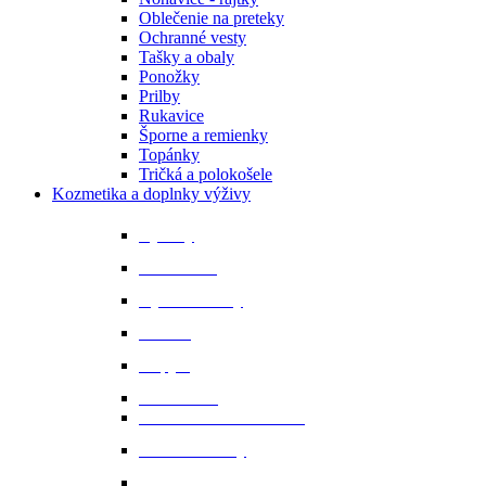
Oblečenie na preteky
Ochranné vesty
Tašky a obaly
Ponožky
Prilby
Rukavice
Šporne a remienky
Topánky
Tričká a polokošele
Kozmetika a doplnky výživy
Bylinky
Chov a rast
Dýchacie cesty
Imunita
Kopytá
Koža a srsť
Metabolismus a trávenie
Minerálne látky
Minerálne lizy