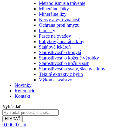
Metabolismus a trávenie
Minerálne látky
Minerálne lizy
Nervy a vyrovnanosť
Ochrana proti hmyzu
Pamlsky
Pasce na ovadov
Pohybový aparát a kĺby
Stajňová lekáreň
Starostlivosť o kopytá
Starostlivosť o kožené výrobky
Starostlivosť o kožu a srsť
Starostlivosť o svaly, šlachy a kĺby
Tekuté extrakty z bylin
Výkon a svalstvo
Novinky
Referencie
Kontakt
Vyhľadať
HĽADAŤ
0,00
€
0
Cart