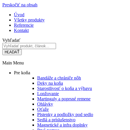
Preskočiť na obsah
Úvod
Všetky produkty
Referencie
Kontakt
Vyhľadať
HĽADAŤ
Main Menu
Pre koňa
Bandáže a chrániče nôh
Deky na koňa
Starostlivosť o koňa a výbavu
Lonžovanie
Martingaly a poprsné remene
Ohlávky
Oťaže
Plstenky a podložky pod sedlo
Sedlá a príslušenstvo
Magnetické a infra doplnky