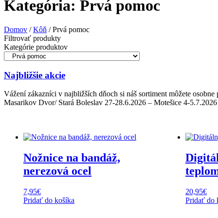
Kategória: Prvá pomoc
Domov
/
Kôň
/ Prvá pomoc
Filtrovať produkty
Kategórie produktov
Najbližšie akcie
Vážení zákazníci v najbližších dňoch si náš sortiment môžete osobn
Masarikov Dvor/ Stará Boleslav 27-28.6.2026 – Motešice 4-5.7.2026 
Nožnice na bandáž,
Digitá
nerezová ocel
teplo
7,95
€
20,95
€
Pridať do košíka
Pridať do 