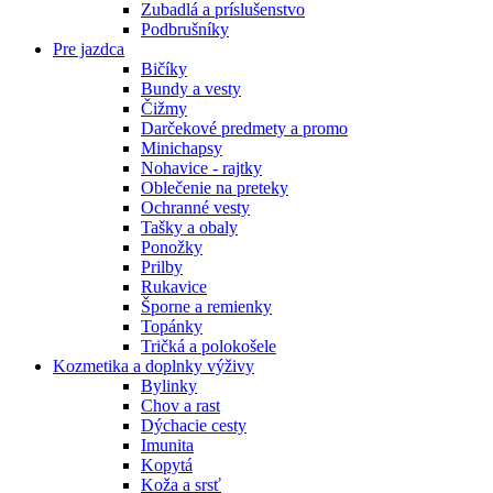
Zubadlá a príslušenstvo
Podbrušníky
Pre jazdca
Bičíky
Bundy a vesty
Čižmy
Darčekové predmety a promo
Minichapsy
Nohavice - rajtky
Oblečenie na preteky
Ochranné vesty
Tašky a obaly
Ponožky
Prilby
Rukavice
Šporne a remienky
Topánky
Tričká a polokošele
Kozmetika a doplnky výživy
Bylinky
Chov a rast
Dýchacie cesty
Imunita
Kopytá
Koža a srsť