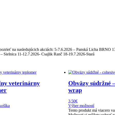
e pozrieť na nasledujúcich akciách: 5-7.6.2026 – Panská Licha BRNO 1
– Sielnica 11-12.7.2026- Csajlik Ranč 18-19.7.2026-Stará
lny veterinárny
Obväzy súdržné –
mer
wrap
3,50
€
košíka
Výber možností
Tento produkt má viacero va
Možnosti si môžete vybrať n