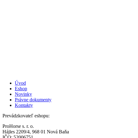
Úvod
Eshop
Novinky
Právne dokumenty
Kontakty
Prevádzkovateľ eshopu:
ProHorse s. r. o.
Hájles 2209/4, 968 01 Nová Baňa
IČO: 52006751