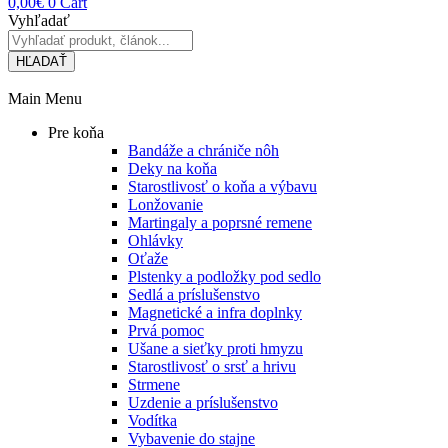
0,00
€
0
Cart
Vyhľadať
HĽADAŤ
Main Menu
Pre koňa
Bandáže a chrániče nôh
Deky na koňa
Starostlivosť o koňa a výbavu
Lonžovanie
Martingaly a poprsné remene
Ohlávky
Oťaže
Plstenky a podložky pod sedlo
Sedlá a príslušenstvo
Magnetické a infra doplnky
Prvá pomoc
Ušane a sieťky proti hmyzu
Starostlivosť o srsť a hrivu
Strmene
Uzdenie a príslušenstvo
Vodítka
Vybavenie do stajne