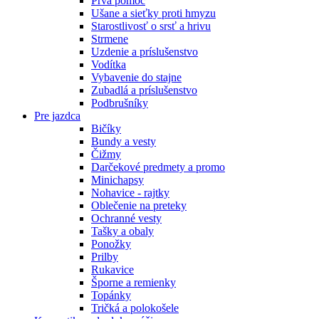
Prvá pomoc
Ušane a sieťky proti hmyzu
Starostlivosť o srsť a hrivu
Strmene
Uzdenie a príslušenstvo
Vodítka
Vybavenie do stajne
Zubadlá a príslušenstvo
Podbrušníky
Pre jazdca
Bičíky
Bundy a vesty
Čižmy
Darčekové predmety a promo
Minichapsy
Nohavice - rajtky
Oblečenie na preteky
Ochranné vesty
Tašky a obaly
Ponožky
Prilby
Rukavice
Šporne a remienky
Topánky
Tričká a polokošele