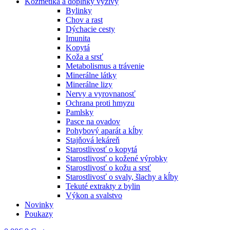
Kozmetika a doplnky výživy
Bylinky
Chov a rast
Dýchacie cesty
Imunita
Kopytá
Koža a srsť
Metabolismus a trávenie
Minerálne látky
Minerálne lizy
Nervy a vyrovnanosť
Ochrana proti hmyzu
Pamlsky
Pasce na ovadov
Pohybový aparát a kĺby
Stajňová lekáreň
Starostlivosť o kopytá
Starostlivosť o kožené výrobky
Starostlivosť o kožu a srsť
Starostlivosť o svaly, šlachy a kĺby
Tekuté extrakty z bylin
Výkon a svalstvo
Novinky
Poukazy