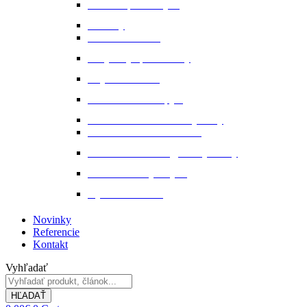
Ochrana proti hmyzu
Pamlsky
Pasce na ovadov
Pohybový aparát a kĺby
Stajňová lekáreň
Starostlivosť o kopytá
Starostlivosť o kožené výrobky
Starostlivosť o kožu a srsť
Starostlivosť o svaly, šlachy a kĺby
Tekuté extrakty z bylin
Výkon a svalstvo
Novinky
Referencie
Kontakt
Vyhľadať
HĽADAŤ