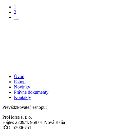
1
2
→
Úvod
Eshop
Novinky
Právne dokumenty
Kontakty
Prevádzkovateľ eshopu:
ProHorse s. r. o.
Hájles 2209/4, 968 01 Nová Baňa
IČO: 52006751