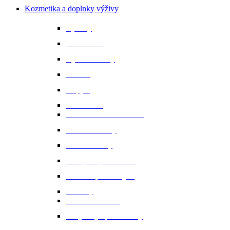
Kozmetika a doplnky výživy
Bylinky
Chov a rast
Dýchacie cesty
Imunita
Kopytá
Koža a srsť
Metabolismus a trávenie
Minerálne látky
Minerálne lizy
Nervy a vyrovnanosť
Ochrana proti hmyzu
Pamlsky
Pasce na ovadov
Pohybový aparát a kĺby