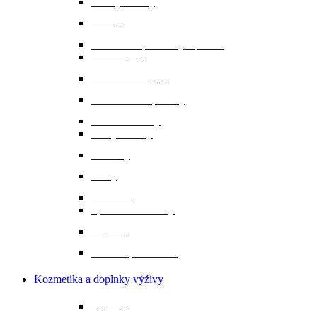
Bundy a vesty
Čižmy
Darčekové predmety a promo
Minichapsy
Nohavice - rajtky
Oblečenie na preteky
Ochranné vesty
Tašky a obaly
Ponožky
Prilby
Rukavice
Šporne a remienky
Topánky
Tričká a polokošele
Kozmetika a doplnky výživy
Bylinky