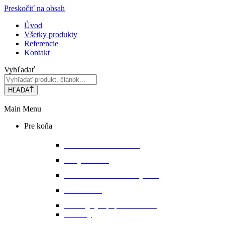
Preskočiť na obsah
Úvod
Všetky produkty
Referencie
Kontakt
Vyhľadať
HĽADAŤ
Main Menu
Pre koňa
Bandáže a chrániče nôh
Deky na koňa
Starostlivosť o koňa a výbavu
Lonžovanie
Martingaly a poprsné remene
Ohlávky