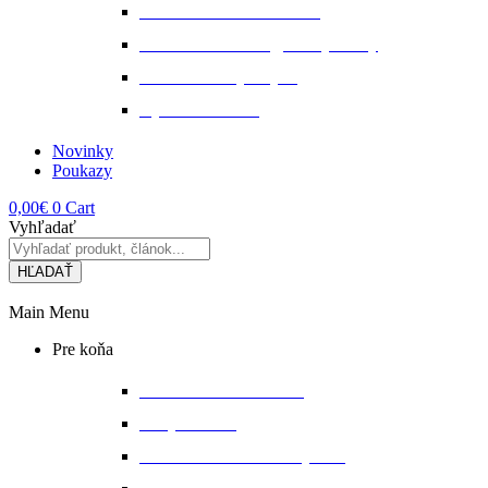
Starostlivosť o kožu a srsť
Starostlivosť o svaly, šlachy a kĺby
Tekuté extrakty z bylin
Výkon a svalstvo
Novinky
Poukazy
0,00
€
0
Cart
Vyhľadať
HĽADAŤ
Main Menu
Pre koňa
Bandáže a chrániče nôh
Deky na koňa
Starostlivosť o koňa a výbavu