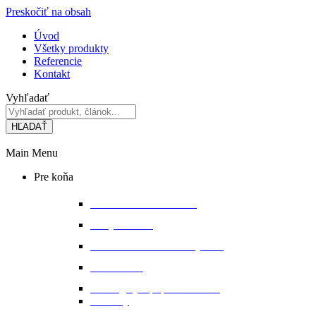
Preskočiť na obsah
Úvod
Všetky produkty
Referencie
Kontakt
Vyhľadať
HĽADAŤ
Main Menu
Pre koňa
Bandáže a chrániče nôh
Deky na koňa
Starostlivosť o koňa a výbavu
Lonžovanie
Martingaly a poprsné remene
Ohlávky