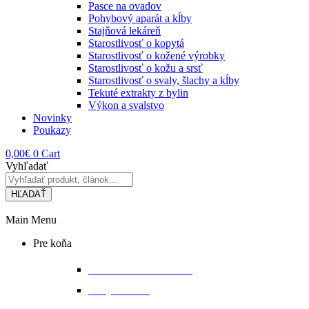
Pasce na ovadov
Pohybový aparát a kĺby
Stajňová lekáreň
Starostlivosť o kopytá
Starostlivosť o kožené výrobky
Starostlivosť o kožu a srsť
Starostlivosť o svaly, šlachy a kĺby
Tekuté extrakty z bylin
Výkon a svalstvo
Novinky
Poukazy
0,00
€
0
Cart
Vyhľadať
HĽADAŤ
Main Menu
Pre koňa
Bandáže a chrániče nôh
Deky na koňa