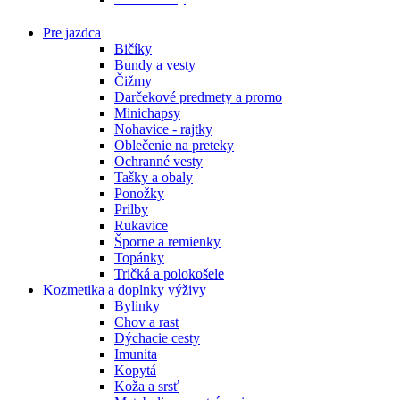
Pre jazdca
Bičíky
Bundy a vesty
Čižmy
Darčekové predmety a promo
Minichapsy
Nohavice - rajtky
Oblečenie na preteky
Ochranné vesty
Tašky a obaly
Ponožky
Prilby
Rukavice
Šporne a remienky
Topánky
Tričká a polokošele
Kozmetika a doplnky výživy
Bylinky
Chov a rast
Dýchacie cesty
Imunita
Kopytá
Koža a srsť