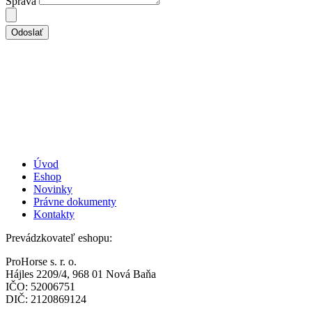
Správa
Odoslať
Úvod
Eshop
Novinky
Právne dokumenty
Kontakty
Prevádzkovateľ eshopu:
ProHorse s. r. o.
Hájles 2209/4, 968 01 Nová Baňa
IČO: 52006751
DIČ: 2120869124