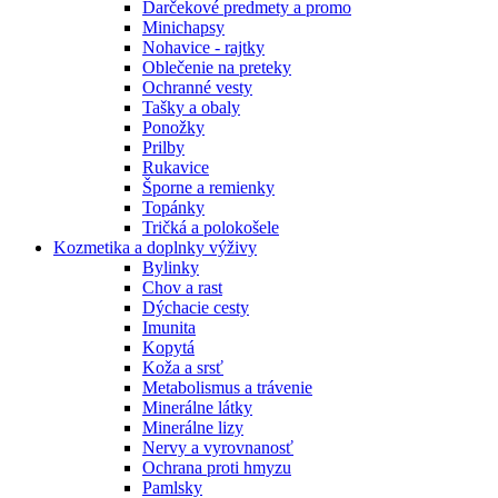
Darčekové predmety a promo
Minichapsy
Nohavice - rajtky
Oblečenie na preteky
Ochranné vesty
Tašky a obaly
Ponožky
Prilby
Rukavice
Šporne a remienky
Topánky
Tričká a polokošele
Kozmetika a doplnky výživy
Bylinky
Chov a rast
Dýchacie cesty
Imunita
Kopytá
Koža a srsť
Metabolismus a trávenie
Minerálne látky
Minerálne lizy
Nervy a vyrovnanosť
Ochrana proti hmyzu
Pamlsky