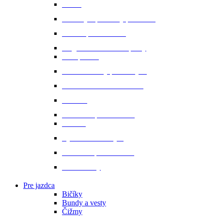
Oťaže
Plstenky a podložky pod sedlo
Sedlá a príslušenstvo
Magnetické a infra doplnky
Prvá pomoc
Ušane a sieťky proti hmyzu
Starostlivosť o srsť a hrivu
Strmene
Uzdenie a príslušenstvo
Vodítka
Vybavenie do stajne
Zubadlá a príslušenstvo
Podbrušníky
Pre jazdca
Bičíky
Bundy a vesty
Čižmy