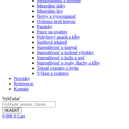
Metabolismus a trávenie
Minerálne látky
Minerálne lizy
Nervy a vyrovnanosť
Ochrana proti hmyzu
Pamlsky
Pasce na ovadov
Pohybový aparát a kĺby
Stajňová lekáreň
Starostlivosť o kopytá
Starostlivosť o kožené výrobky
Starostlivosť o kožu a srsť
Starostlivosť o svaly, šlachy a kĺby
Tekuté extrakty z bylin
Výkon a svalstvo
Novinky
Referencie
Kontakt
Vyhľadať
HĽADAŤ
0,00
€
0
Cart