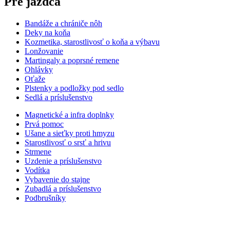
Pre jazdca
Bandáže a chrániče nôh
Deky na koňa
Kozmetika, starostlivosť o koňa a výbavu
Lonžovanie
Martingaly a poprsné remene
Ohlávky
Oťaže
Plstenky a podložky pod sedlo
Sedlá a príslušenstvo
Magnetické a infra doplnky
Prvá pomoc
Ušane a sieťky proti hmyzu
Starostlivosť o srsť a hrivu
Strmene
Uzdenie a príslušenstvo
Vodítka
Vybavenie do stajne
Zubadlá a príslušenstvo
Podbrušníky