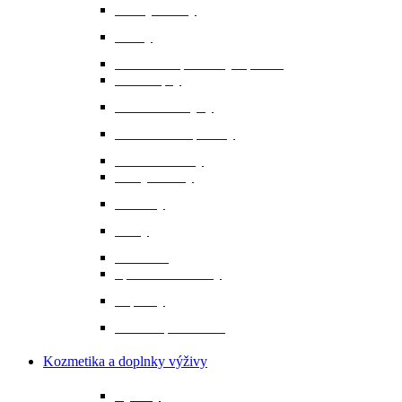
Bundy a vesty
Čižmy
Darčekové predmety a promo
Minichapsy
Nohavice - rajtky
Oblečenie na preteky
Ochranné vesty
Tašky a obaly
Ponožky
Prilby
Rukavice
Šporne a remienky
Topánky
Tričká a polokošele
Kozmetika a doplnky výživy
Bylinky