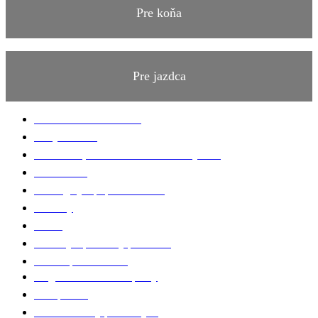
Pre koňa
Pre jazdca
Bandáže a chrániče nôh
Deky na koňa
Kozmetika, starostlivosť o koňa a výbavu
Lonžovanie
Martingaly a poprsné remene
Ohlávky
Oťaže
Plstenky a podložky pod sedlo
Sedlá a príslušenstvo
Magnetické a infra doplnky
Prvá pomoc
Ušane a sieťky proti hmyzu