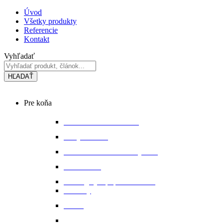
Preskočiť
Úvod
na
Všetky produkty
obsah
Referencie
Kontakt
Vyhľadať
HĽADAŤ
Main
Pre koňa
Menu
Bandáže a chrániče nôh
Deky na koňa
Starostlivosť o koňa a výbavu
Lonžovanie
Martingaly a poprsné remene
Ohlávky
Oťaže
Plstenky a podložky pod sedlo