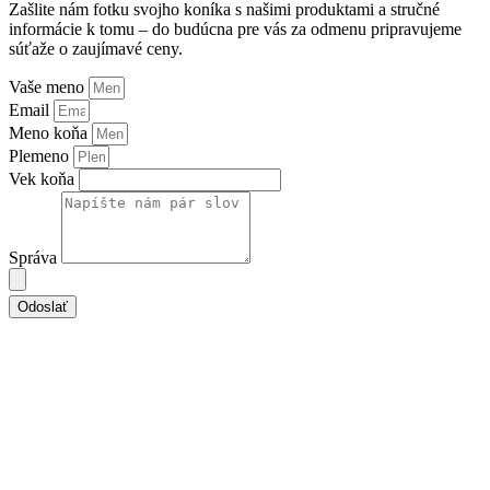
Zašlite nám fotku svojho koníka s našimi produktami a stručné
informácie k tomu – do budúcna pre vás za odmenu pripravujeme
súťaže o zaujímavé ceny.
Vaše meno
Email
Meno koňa
Plemeno
Vek koňa
Správa
Odoslať