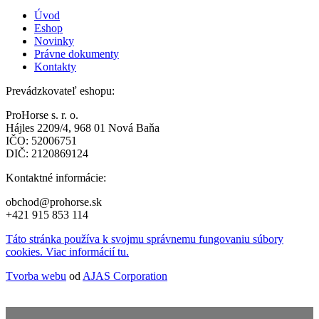
Úvod
Eshop
Novinky
Právne dokumenty
Kontakty
Prevádzkovateľ eshopu:
ProHorse s. r. o.
Hájles 2209/4, 968 01 Nová Baňa
IČO: 52006751
DIČ: 2120869124
Kontaktné informácie:
obchod@prohorse.sk
+421 915 853 114
Táto stránka používa k svojmu správnemu fungovaniu súbory
cookies. Viac informácií tu.
Tvorba webu
od
AJAS Corporation