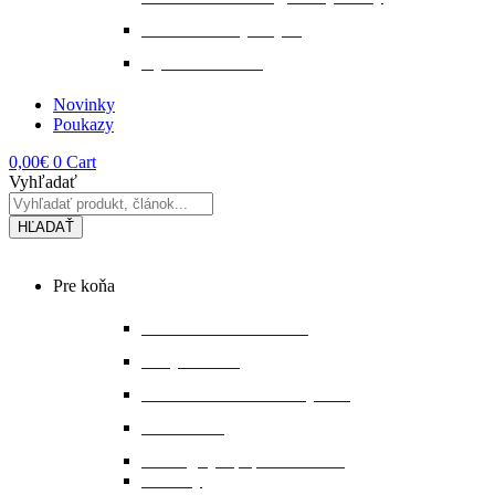
Tekuté extrakty z bylin
Výkon a svalstvo
Novinky
Poukazy
0,00
€
0
Cart
Vyhľadať
HĽADAŤ
Main
Pre koňa
Menu
Bandáže a chrániče nôh
Deky na koňa
Starostlivosť o koňa a výbavu
Lonžovanie
Martingaly a poprsné remene
Ohlávky