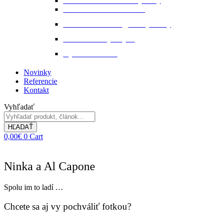
Starostlivosť o kožené výrobky
Starostlivosť o kožu a srsť
Starostlivosť o svaly, šlachy a kĺby
Tekuté extrakty z bylin
Výkon a svalstvo
Novinky
Referencie
Kontakt
Vyhľadať
HĽADAŤ
0,00
€
0
Cart
Ninka a Al Capone
Spolu im to ladí …
Chcete sa aj vy pochváliť fotkou?