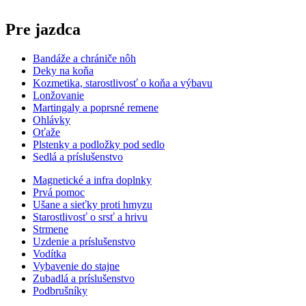
Pre jazdca
Bandáže a chrániče nôh
Deky na koňa
Kozmetika, starostlivosť o koňa a výbavu
Lonžovanie
Martingaly a poprsné remene
Ohlávky
Oťaže
Plstenky a podložky pod sedlo
Sedlá a príslušenstvo
Magnetické a infra doplnky
Prvá pomoc
Ušane a sieťky proti hmyzu
Starostlivosť o srsť a hrivu
Strmene
Uzdenie a príslušenstvo
Vodítka
Vybavenie do stajne
Zubadlá a príslušenstvo
Podbrušníky