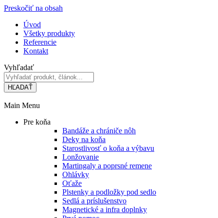
Preskočiť na obsah
Úvod
Všetky produkty
Referencie
Kontakt
Vyhľadať
HĽADAŤ
Main Menu
Pre koňa
Bandáže a chrániče nôh
Deky na koňa
Starostlivosť o koňa a výbavu
Lonžovanie
Martingaly a poprsné remene
Ohlávky
Oťaže
Plstenky a podložky pod sedlo
Sedlá a príslušenstvo
Magnetické a infra doplnky