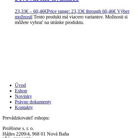
23,33
€
–
60,46
€
Price range: 23,33€ through 60,46€
Výber
možností
Tento produkt má viacero variantov. Možnosti si
môžete vybrať na stránke produktu.
Úvod
Eshop
Novinky
Právne dokumenty
Kontakty
Prevádzkovateľ eshopu:
ProHorse s. r. o.
Hájles 2209/4, 968 01 Nová Baňa