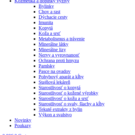
Kozmetika a doplnky výživy
Bylinky
Chov a rast
Dýchacie cesty
Imunita
Kopytá
Koža a srsť
Metabolismus a trávenie
Minerálne látky
Minerálne lizy
Nervy a vyrovnanosť
Ochrana proti hmyzu
Pamlsky
Pasce na ovadov
Pohybový aparát a kĺby
Stajňová lekáreň
Starostlivosť o kopytá
Starostlivosť o kožené výrobky
Starostlivosť o kožu a srsť
Starostlivosť o svaly, šlachy a kĺby
Tekuté extrakty z bylin
Výkon a svalstvo
Novinky
Poukazy