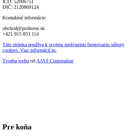
IČO: 52006751
DIČ: 2120869124
Kontaktné informácie:
obchod@prohorse.sk
+421 915 853 114
Táto stránka používa k svojmu správnemu fungovaniu súbory
cookies. Viac informácií tu.
Tvorba webu
od
AJAS Corporation
Pre koňa