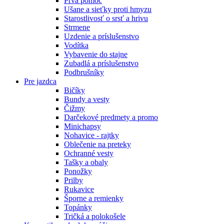
Prvá pomoc
Ušane a sieťky proti hmyzu
Starostlivosť o srsť a hrivu
Strmene
Uzdenie a príslušenstvo
Vodítka
Vybavenie do stajne
Zubadlá a príslušenstvo
Podbrušníky
Pre jazdca
Bičíky
Bundy a vesty
Čižmy
Darčekové predmety a promo
Minichapsy
Nohavice - rajtky
Oblečenie na preteky
Ochranné vesty
Tašky a obaly
Ponožky
Prilby
Rukavice
Šporne a remienky
Topánky
Tričká a polokošele