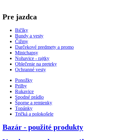
Pre jazdca
Bičíky
Bundy a vesty
Čižmy
Darčekové predmety a promo
Minichapsy
Nohavice - rajtky
Oblečenie na preteky
Ochranné vesty
Ponožky
Prilby
Rukavice
Spodné prádlo
Šporne a remienky
Topánky
Tričká a polokošele
Bazár - použité produkty