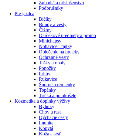
Zubadlá a príslušenstvo
Podbrušníky
Pre jazdca
Bičíky
Bundy a vesty
Čižmy
Darčekové predmety a promo
Minichapsy
Nohavice - rajtky
Oblečenie na preteky
Ochranné vesty
Tašky a obaly
Ponožky
Prilby
Rukavice
Šporne a remienky
Topánky
Tričká a polokošele
Kozmetika a doplnky výživy
Bylinky
Chov a rast
Dýchacie cesty
Imunita
Kopytá
Koža a srsť