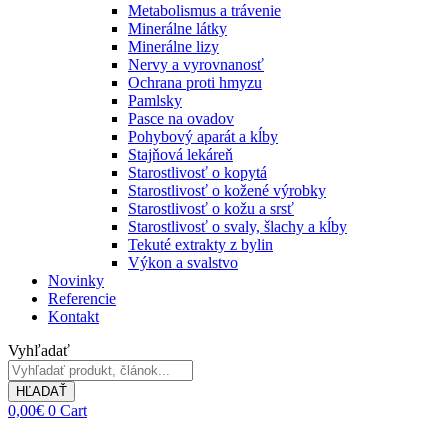
Metabolismus a trávenie
Minerálne látky
Minerálne lizy
Nervy a vyrovnanosť
Ochrana proti hmyzu
Pamlsky
Pasce na ovadov
Pohybový aparát a kĺby
Stajňová lekáreň
Starostlivosť o kopytá
Starostlivosť o kožené výrobky
Starostlivosť o kožu a srsť
Starostlivosť o svaly, šlachy a kĺby
Tekuté extrakty z bylin
Výkon a svalstvo
Novinky
Referencie
Kontakt
Vyhľadať
HĽADAŤ
0,00
€
0
Cart