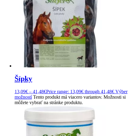
Šípky
13,09
€
–
41,48
€
Price range: 13,09€ through 41,48€
Výber
možností
Tento produkt má viacero variantov. Možnosti si
môžete vybrať na stránke produktu.