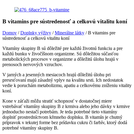
B vitamins pre sústredenosť a celkovú vitalitu koní
Domov
/
Doplnky výživy
/
Minerálne látky
/ B vitamins pre
sústredenosť a celkovú vitalitu koní
Vitamíny skupiny B sú dôležité pre každú životnú funkciu a pre
každú bunku v živočíšnom organizme. Sú dôležitou súčasťou
metabolických procesov v organizme a dôležitú úlohu hrajú v
prenosoch nervových vzruchov.
V jarných a jesenných mesiacoch hrajú dôležitú úlohu pri
presrsťovaní majú zásadný vplyv na kvalitu srsti. Ich nedostatok
vedie k poruchám metabolizmu, apatiu a celkovému zníženiu vitality
koní.
Kone v záťaži môžu stratiť schopnosť v dostatočnej miere
vstrebávať vitamíny skupiny B z krmiva alebo jeho dávky v krmive
jednoducho nestačí potrebám. Je teda potrebné tieto vitamíny
doplniť prostredníctvom kŕmneho doplnku. B vitamín je chutný
prípravok v tekutej forme bez prídavku cukru či farbív, ktorý dodá
potrebné vitamíny skupiny B.