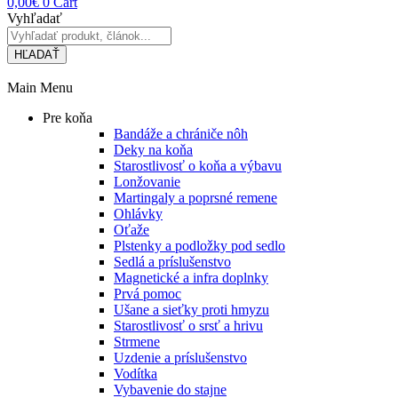
0,00
€
0
Cart
Vyhľadať
HĽADAŤ
Main Menu
Pre koňa
Bandáže a chrániče nôh
Deky na koňa
Starostlivosť o koňa a výbavu
Lonžovanie
Martingaly a poprsné remene
Ohlávky
Oťaže
Plstenky a podložky pod sedlo
Sedlá a príslušenstvo
Magnetické a infra doplnky
Prvá pomoc
Ušane a sieťky proti hmyzu
Starostlivosť o srsť a hrivu
Strmene
Uzdenie a príslušenstvo
Vodítka
Vybavenie do stajne