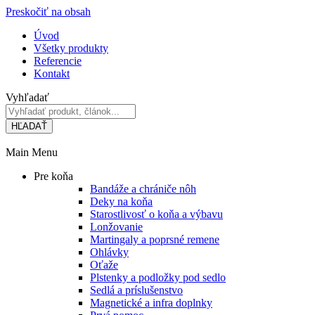
Preskočiť na obsah
Úvod
Všetky produkty
Referencie
Kontakt
Vyhľadať
HĽADAŤ
Main Menu
Pre koňa
Bandáže a chrániče nôh
Deky na koňa
Starostlivosť o koňa a výbavu
Lonžovanie
Martingaly a poprsné remene
Ohlávky
Oťaže
Plstenky a podložky pod sedlo
Sedlá a príslušenstvo
Magnetické a infra doplnky