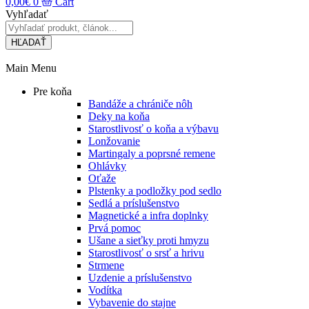
0,00
€
0
Cart
Vyhľadať
HĽADAŤ
Main Menu
Pre koňa
Bandáže a chrániče nôh
Deky na koňa
Starostlivosť o koňa a výbavu
Lonžovanie
Martingaly a poprsné remene
Ohlávky
Oťaže
Plstenky a podložky pod sedlo
Sedlá a príslušenstvo
Magnetické a infra doplnky
Prvá pomoc
Ušane a sieťky proti hmyzu
Starostlivosť o srsť a hrivu
Strmene
Uzdenie a príslušenstvo
Vodítka
Vybavenie do stajne