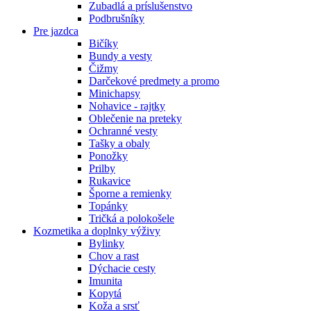
Zubadlá a príslušenstvo
Podbrušníky
Pre jazdca
Bičíky
Bundy a vesty
Čižmy
Darčekové predmety a promo
Minichapsy
Nohavice - rajtky
Oblečenie na preteky
Ochranné vesty
Tašky a obaly
Ponožky
Prilby
Rukavice
Šporne a remienky
Topánky
Tričká a polokošele
Kozmetika a doplnky výživy
Bylinky
Chov a rast
Dýchacie cesty
Imunita
Kopytá
Koža a srsť