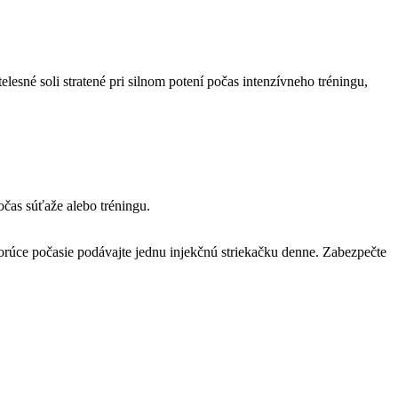
elesné soli stratené pri silnom potení počas intenzívneho tréningu,
očas súťaže alebo tréningu.
orúce počasie podávajte jednu injekčnú striekačku denne. Zabezpečte