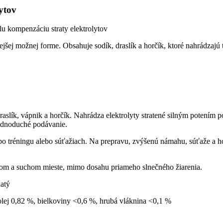
ytov
lu kompenzáciu straty elektrolytov
jšej možnej forme. Obsahuje sodík, draslík a horčík, ktoré nahrádzajú t
draslík, vápnik a horčík. Nahrádza elektrolyty stratené silným potením p
jednoduché podávanie.
po tréningu alebo súťažiach. Na prepravu, zvýšenú námahu, súťaže a h
nom a suchom mieste, mimo dosahu priameho slnečného žiarenia.
natý
lej 0,82 %, bielkoviny <0,6 %, hrubá vláknina <0,1 %