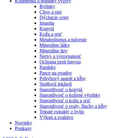
Kozmetika a doplnky výživy
Bylinky
Chov a rast
Dýchacie cesty
Imunita
Kopytá
Koža a srsť
Metabolismus a trávenie
Minerálne látky
Minerálne lizy
Nervy a vyrovnanosť
Ochrana proti hmyzu
Pamlsky
Pasce na ovadov
Pohybový aparát a kĺby
Stajňová lekáreň
Starostlivosť o kopytá
Starostlivosť o kožené výrobky
Starostlivosť o kožu a srsť
Starostlivosť o svaly, šlachy a kĺby
Tekuté extrakty z bylin
Výkon a svalstvo
Novinky
Poukazy