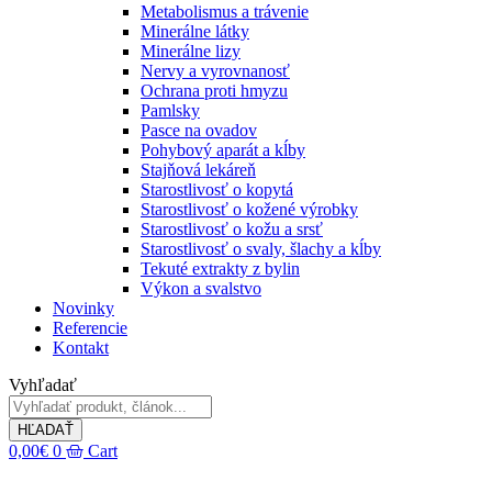
Metabolismus a trávenie
Minerálne látky
Minerálne lizy
Nervy a vyrovnanosť
Ochrana proti hmyzu
Pamlsky
Pasce na ovadov
Pohybový aparát a kĺby
Stajňová lekáreň
Starostlivosť o kopytá
Starostlivosť o kožené výrobky
Starostlivosť o kožu a srsť
Starostlivosť o svaly, šlachy a kĺby
Tekuté extrakty z bylin
Výkon a svalstvo
Novinky
Referencie
Kontakt
Vyhľadať
HĽADAŤ
0,00
€
0
Cart