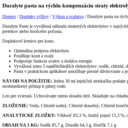
Duralyte pasta na rýchlu kompenzáciu straty elektrol
Domov
/
Doplnky výživy
/
Výkon a svalstvo
/ Duralyte pasta na rých
Duralyte Paste je vyvážená náhrada stratených elektrolytov v najrýchle
pretekov alebo horúceho počasia.
Doplnkové krmivo pre kone.
Optimálna podpora elektrolytu
Posilňuje kosti a svaly
Podporuje funkciu svalov a dodáva energiu
Vyvážená zmes 5 najdôležitejších elektrolytov: sodík, chlorid, 
Pasta v praktickom aplikátore umožňuje presné dávkovanie a 
NÁVOD NA POUŽITIE:
Jednu 30 ml injekčnú striekačku podajte 
neobmedzený prístup k pitnej vode.
Len pre zvieratá. Uchovávajte mimo dosahu detí. Skladujte na chlad
ZLOŽENIE:
Voda, Chlorid sodný, Chlorid draselný, Chlorid horeč
ANALYTICKÉ ZLOŽKY:
Vlhkosť 83,3 %, hrubý popol 15,3 %, o
OBSAH NA 1 KG:
Sodík 85,7 g, Draslík 64,3 g, Horčík 7,1 g