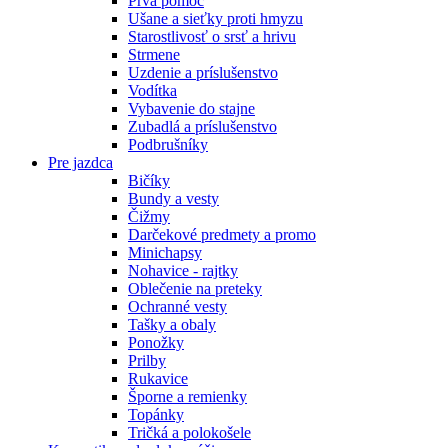
Prvá pomoc
Ušane a sieťky proti hmyzu
Starostlivosť o srsť a hrivu
Strmene
Uzdenie a príslušenstvo
Vodítka
Vybavenie do stajne
Zubadlá a príslušenstvo
Podbrušníky
Pre jazdca
Bičíky
Bundy a vesty
Čižmy
Darčekové predmety a promo
Minichapsy
Nohavice - rajtky
Oblečenie na preteky
Ochranné vesty
Tašky a obaly
Ponožky
Prilby
Rukavice
Šporne a remienky
Topánky
Tričká a polokošele