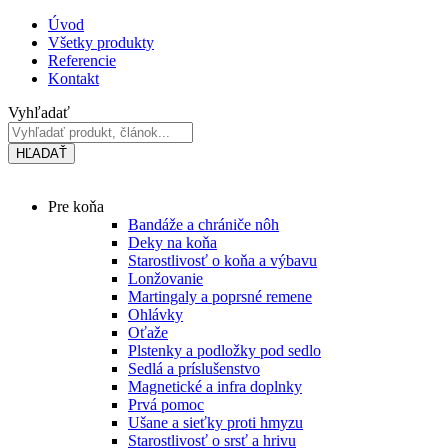
Preskočiť
Úvod
na
Všetky produkty
obsah
Referencie
Kontakt
Vyhľadať
HĽADAŤ
Main
Pre koňa
Menu
Bandáže a chrániče nôh
Deky na koňa
Starostlivosť o koňa a výbavu
Lonžovanie
Martingaly a poprsné remene
Ohlávky
Oťaže
Plstenky a podložky pod sedlo
Sedlá a príslušenstvo
Magnetické a infra doplnky
Prvá pomoc
Ušane a sieťky proti hmyzu
Starostlivosť o srsť a hrivu