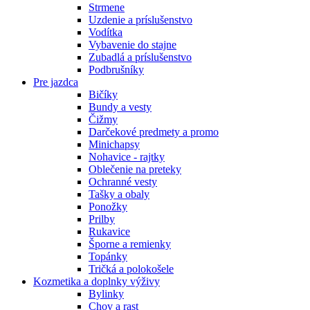
Strmene
Uzdenie a príslušenstvo
Vodítka
Vybavenie do stajne
Zubadlá a príslušenstvo
Podbrušníky
Pre jazdca
Bičíky
Bundy a vesty
Čižmy
Darčekové predmety a promo
Minichapsy
Nohavice - rajtky
Oblečenie na preteky
Ochranné vesty
Tašky a obaly
Ponožky
Prilby
Rukavice
Šporne a remienky
Topánky
Tričká a polokošele
Kozmetika a doplnky výživy
Bylinky
Chov a rast