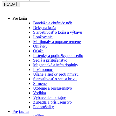
HĽADAŤ
Main
Pre koňa
Menu
Bandáže a chrániče nôh
Deky na koňa
Starostlivosť o koňa a výbavu
Lonžovanie
Martingaly a poprsné remene
Ohlávky
Oťaže
Plstenky a podložky pod sedlo
Sedlá a príslušenstvo
Magnetické a infra doplnky
Prvá pomoc
Ušane a sieťky proti hmyzu
Starostlivosť o srsť a hrivu
Strmene
Uzdenie a príslušenstvo
Vodítka
Vybavenie do stajne
Zubadlá a príslušenstvo
Podbrušníky
Pre jazdca