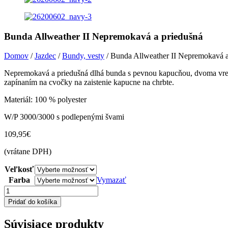
Bunda Allweather II Nepremokavá a priedušná
Domov
/
Jazdec
/
Bundy, vesty
/ Bunda Allweather II Nepremokavá a
Nepremokavá a priedušná dlhá bunda s pevnou kapucňou, dvoma vrec
zapínaním na cvočky na zaistenie kapucne na chrbte.
Materiál: 100 % polyester
W/P 3000/3000 s podlepenými švami
109,95
€
(vrátane DPH)
Veľkosť
Farba
Vymazať
množstvo
Bunda
Pridať do košíka
Allweather
II
Súvisiace produkty
Nepremokavá