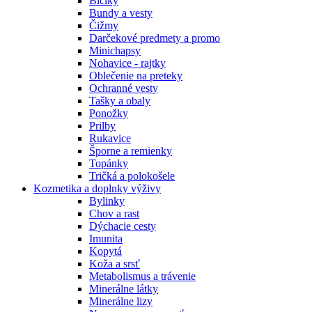
Bičíky
Bundy a vesty
Čižmy
Darčekové predmety a promo
Minichapsy
Nohavice - rajtky
Oblečenie na preteky
Ochranné vesty
Tašky a obaly
Ponožky
Prilby
Rukavice
Šporne a remienky
Topánky
Tričká a polokošele
Kozmetika a doplnky výživy
Bylinky
Chov a rast
Dýchacie cesty
Imunita
Kopytá
Koža a srsť
Metabolismus a trávenie
Minerálne látky
Minerálne lizy