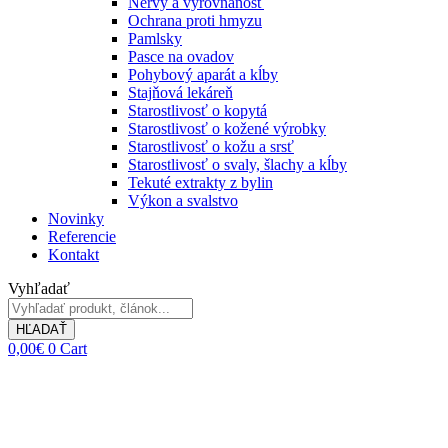
Nervy a vyrovnanosť
Ochrana proti hmyzu
Pamlsky
Pasce na ovadov
Pohybový aparát a kĺby
Stajňová lekáreň
Starostlivosť o kopytá
Starostlivosť o kožené výrobky
Starostlivosť o kožu a srsť
Starostlivosť o svaly, šlachy a kĺby
Tekuté extrakty z bylin
Výkon a svalstvo
Novinky
Referencie
Kontakt
Vyhľadať
HĽADAŤ
0,00
€
0
Cart