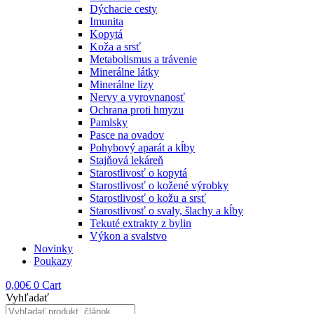
Dýchacie cesty
Imunita
Kopytá
Koža a srsť
Metabolismus a trávenie
Minerálne látky
Minerálne lizy
Nervy a vyrovnanosť
Ochrana proti hmyzu
Pamlsky
Pasce na ovadov
Pohybový aparát a kĺby
Stajňová lekáreň
Starostlivosť o kopytá
Starostlivosť o kožené výrobky
Starostlivosť o kožu a srsť
Starostlivosť o svaly, šlachy a kĺby
Tekuté extrakty z bylin
Výkon a svalstvo
Novinky
Poukazy
0,00
€
0
Cart
Vyhľadať