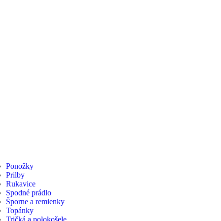
Ponožky
Prilby
Rukavice
Spodné prádlo
Šporne a remienky
Topánky
Tričká a polokošele