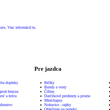
es. Viac informácií tu.
Pre jazdca
nfra doplnky
Bičíky
Bundy a vesty
 proti hmyzu
Čižmy
srsť a hrivu
Darčekové predmety a promo
Minichapsy
ušenstvo
Nohavice - rajtky
Oblečenie na preteky