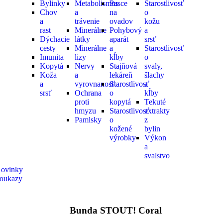
Bylinky
Metabolismus
Pasce
Starostlivosť
Chov
a
na
o
a
trávenie
ovadov
kožu
rast
Minerálne
Pohybový
a
Dýchacie
látky
aparát
srsť
cesty
Minerálne
a
Starostlivosť
Imunita
lizy
kĺby
o
Kopytá
Nervy
Stajňová
svaly,
Koža
a
lekáreň
šlachy
a
vyrovnanosť
Starostlivosť
a
srsť
Ochrana
o
kĺby
proti
kopytá
Tekuté
hmyzu
Starostlivosť
extrakty
Pamlsky
o
z
kožené
bylin
výrobky
Výkon
a
svalstvo
ovinky
oukazy
Bunda STOUT! Coral