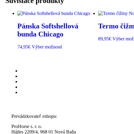
Súvisiace produkty
Pánska Softshellová
Termo čižm
bunda Chicago
89,95
€
Výber mož
74,95
€
Výber možností
Prevádzkovateľ eshopu:
ProHorse s. r. o.
Hájles 2209/4, 968 01 Nová Baňa