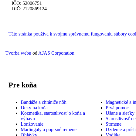
IČO: 52006751
DIČ: 2120869124
Táto stránka používa k svojmu správnemu fungovaniu súbory cooki
Tvorba webu
od
AJAS Corporation
Pre koňa
Bandáže a chrániče nôh
Magnetické a i
Deky na koňa
Prvá pomoc
Kozmetika, starostlivosť o koňa a
Ušane a sieťky
výbavu
Starostlivosť o 
Lonžovanie
Strmene
Martingaly a poprsné remene
Uzdenie a prísl
Ohlávky
Vodítka