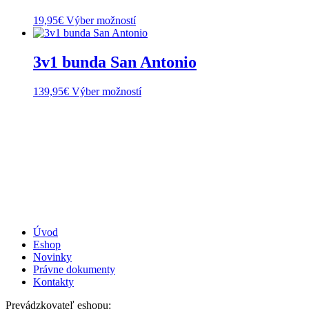
stránke
Možnosti
produktu.
Tento
19,95
€
Výber možností
si
produkt
môžete
má
vybrať
viacero
3v1 bunda San Antonio
na
variantov.
stránke
Možnosti
produktu.
Tento
139,95
€
Výber možností
si
produkt
môžete
má
vybrať
viacero
na
variantov.
stránke
Možnosti
produktu.
si
môžete
vybrať
na
stránke
produktu.
Úvod
Eshop
Novinky
Právne dokumenty
Kontakty
Prevádzkovateľ eshopu: