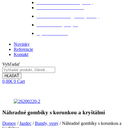
Starostlivosť o kožené výrobky
Starostlivosť o kožu a srsť
Starostlivosť o svaly, šlachy a kĺby
Tekuté extrakty z bylin
Výkon a svalstvo
Novinky
Referencie
Kontakt
Vyhľadať
HĽADAŤ
0,00
€
0
Cart
Náhradné gombíky s korunkou a kryštálmi
Domov
/
Jazdec
/
Bundy, vesty
/ Náhradné gombíky s korunkou a