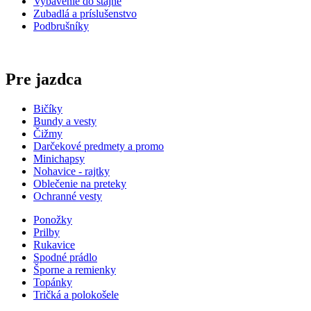
Vybavenie do stajne
Zubadlá a príslušenstvo
Podbrušníky
Pre jazdca
Bičíky
Bundy a vesty
Čižmy
Darčekové predmety a promo
Minichapsy
Nohavice - rajtky
Oblečenie na preteky
Ochranné vesty
Ponožky
Prilby
Rukavice
Spodné prádlo
Šporne a remienky
Topánky
Tričká a polokošele