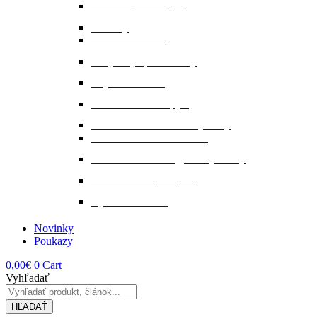
Ochrana proti hmyzu
Pamlsky
Pasce na ovadov
Pohybový aparát a kĺby
Stajňová lekáreň
Starostlivosť o kopytá
Starostlivosť o kožené výrobky
Starostlivosť o kožu a srsť
Starostlivosť o svaly, šlachy a kĺby
Tekuté extrakty z bylin
Výkon a svalstvo
Novinky
Poukazy
0,00
€
0
Cart
Vyhľadať
HĽADAŤ