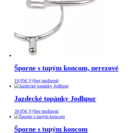
Šporne s tupým koncom, nerezové
Tento
19,95
€
Výber možností
produkt
má
viacero
Jazdecké topánky Jodhpur
variantov.
Možnosti
Tento
39,95
€
Výber možností
si
produkt
môžete
má
vybrať
viacero
Šporne s tupým koncom
na
variantov.