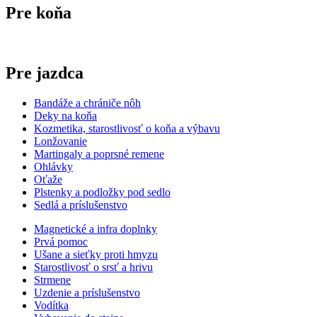
Pre koňa
Pre jazdca
Bandáže a chrániče nôh
Deky na koňa
Kozmetika, starostlivosť o koňa a výbavu
Lonžovanie
Martingaly a poprsné remene
Ohlávky
Oťaže
Plstenky a podložky pod sedlo
Sedlá a príslušenstvo
Magnetické a infra doplnky
Prvá pomoc
Ušane a sieťky proti hmyzu
Starostlivosť o srsť a hrivu
Strmene
Uzdenie a príslušenstvo
Vodítka