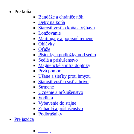
Main
Pre koňa
Menu
Bandáže a chrániče nôh
Deky na koňa
Starostlivosť o koňa a výbavu
Lonžovanie
Martingaly a poprsné remene
Ohlávky
Oťaže
Plstenky a podložky pod sedlo
Sedlá a príslušenstvo
Magnetické a infra doplnky
Prvá pomoc
Ušane a sieťky proti hmyzu
Starostlivosť o srsť a hrivu
Strmene
Uzdenie a príslušenstvo
Vodítka
Vybavenie do stajne
Zubadlá a príslušenstvo
Podbrušníky
Pre jazdca
Bičíky