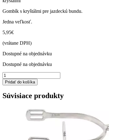
kryštálmi
Gombík s kryštálmi pre jazdeckú bundu.
Jedna veľkosť.
5,95
€
(vrátane DPH)
Dostupné na objednávku
Dostupné na objednávku
množstvo
Náhradné
Pridať do košíka
gombíky
s
Súvisiace produkty
korunkou
a
kryštálmi