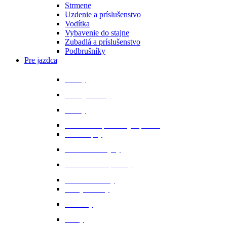
Strmene
Uzdenie a príslušenstvo
Vodítka
Vybavenie do stajne
Zubadlá a príslušenstvo
Podbrušníky
Pre jazdca
Bičíky
Bundy a vesty
Čižmy
Darčekové predmety a promo
Minichapsy
Nohavice - rajtky
Oblečenie na preteky
Ochranné vesty
Tašky a obaly
Ponožky
Prilby