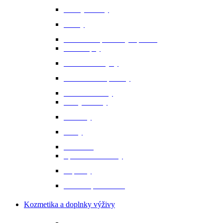
Bundy a vesty
Čižmy
Darčekové predmety a promo
Minichapsy
Nohavice - rajtky
Oblečenie na preteky
Ochranné vesty
Tašky a obaly
Ponožky
Prilby
Rukavice
Šporne a remienky
Topánky
Tričká a polokošele
Kozmetika a doplnky výživy