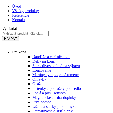
Preskočiť
Úvod
na
Všetky produkty
obsah
Referencie
Kontakt
Vyhľadať
HĽADAŤ
Main
Pre koňa
Menu
Bandáže a chrániče nôh
Deky na koňa
Starostlivosť o koňa a výbavu
Lonžovanie
Martingaly a poprsné remene
Ohlávky
Oťaže
Plstenky a podložky pod sedlo
Sedlá a príslušenstvo
Magnetické a infra doplnky
Prvá pomoc
Ušane a sieťky proti hmyzu
Starostlivosť o srsť a hrivu