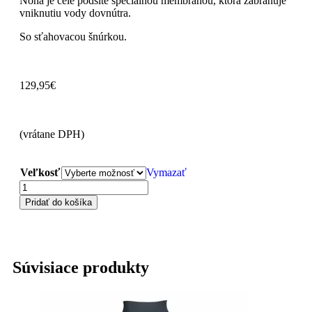
Noha je celé podšité špeciálnou membránou, ktorá zabraňuje
vniknutiu vody dovnútra.
So sťahovacou šnúrkou.
129,95
€
(vrátane DPH)
Veľkosť
Vymazať
Pridať do košíka
Súvisiace produkty