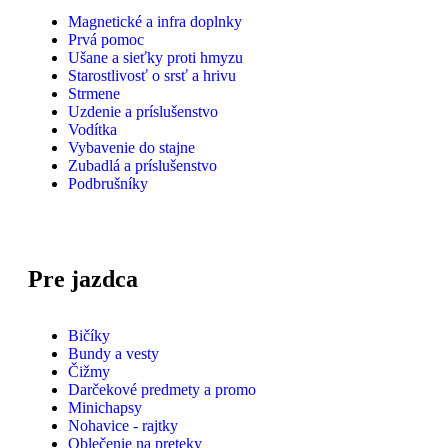
Magnetické a infra doplnky
Prvá pomoc
Ušane a sieťky proti hmyzu
Starostlivosť o srsť a hrivu
Strmene
Uzdenie a príslušenstvo
Vodítka
Vybavenie do stajne
Zubadlá a príslušenstvo
Podbrušníky
Pre jazdca
Bičíky
Bundy a vesty
Čižmy
Darčekové predmety a promo
Minichapsy
Nohavice - rajtky
Oblečenie na preteky