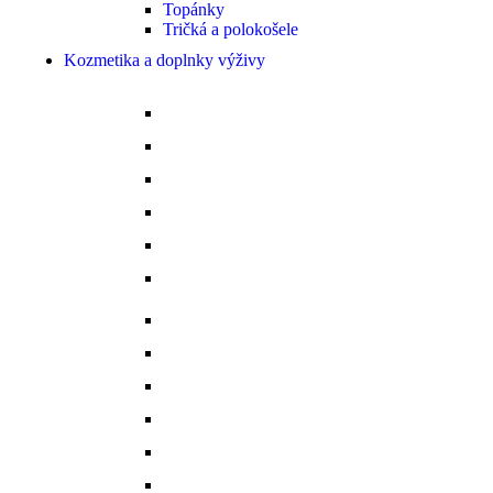
Topánky
Tričká a polokošele
Kozmetika a doplnky výživy
Bylinky
Chov a rast
Dýchacie cesty
Imunita
Kopytá
Koža a srsť
Metabolismus a trávenie
Minerálne látky
Minerálne lizy
Nervy a vyrovnanosť
Ochrana proti hmyzu
Pamlsky