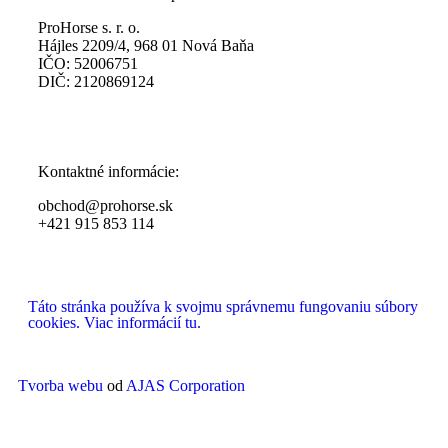
ProHorse s. r. o.
Hájles 2209/4, 968 01 Nová Baňa
IČO: 52006751
DIČ: 2120869124
Kontaktné informácie:
obchod@prohorse.sk
+421 915 853 114
Táto stránka používa k svojmu správnemu fungovaniu súbory
cookies. Viac informácií tu.
Tvorba webu
od
AJAS Corporation