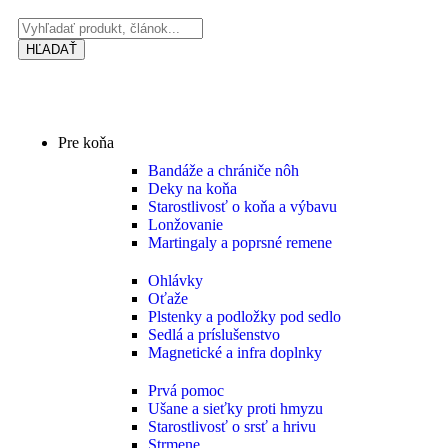
HĽADAŤ
Pre koňa
Bandáže a chrániče nôh
Deky na koňa
Starostlivosť o koňa a výbavu
Lonžovanie
Martingaly a poprsné remene
Ohlávky
Oťaže
Plstenky a podložky pod sedlo
Sedlá a príslušenstvo
Magnetické a infra doplnky
Prvá pomoc
Ušane a sieťky proti hmyzu
Starostlivosť o srsť a hrivu
Strmene