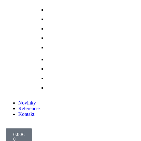
Pasce na ovadov
Pohybový aparát a kĺby
Stajňová lekáreň
Starostlivosť o kopytá
Starostlivosť o kožené výrobky
Starostlivosť o kožu a srsť
Starostlivosť o svaly, šlachy a kĺby
Tekuté extrakty z bylin
Výkon a svalstvo
Novinky
Referencie
Kontakt
0,00
€
0