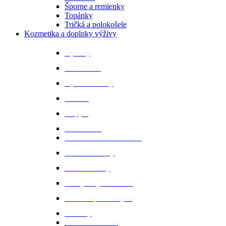
Šporne a remienky
Topánky
Tričká a polokošele
Kozmetika a doplnky výživy
Bylinky
Chov a rast
Dýchacie cesty
Imunita
Kopytá
Koža a srsť
Metabolismus a trávenie
Minerálne látky
Minerálne lizy
Nervy a vyrovnanosť
Ochrana proti hmyzu
Pamlsky
Pasce na ovadov