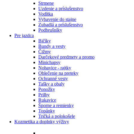
Strmene
Uzdenie a príslušenstvo
Vodítka
Vybavenie do stajne
Zubadlá a príslušenstvo
Podbrušníky
Pre jazdca
Bičíky
Bundy a vesty
Čižmy
Darčekové predmety a promo
Minichapsy
Nohavice - rajtky
Oblečenie na preteky
Ochranné vesty
Tašky a obaly
Ponožky
Prilby
Rukavice
Šporne a remienky
Topánky
Tričká a polokošele
Kozmetika a doplnky výživy
Bylinky