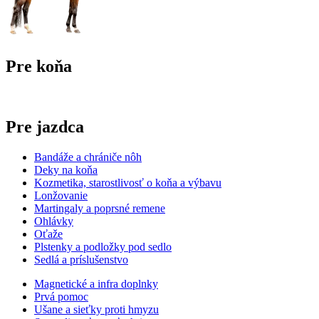
Pre koňa
Pre jazdca
Bandáže a chrániče nôh
Deky na koňa
Kozmetika, starostlivosť o koňa a výbavu
Lonžovanie
Martingaly a poprsné remene
Ohlávky
Oťaže
Plstenky a podložky pod sedlo
Sedlá a príslušenstvo
Magnetické a infra doplnky
Prvá pomoc
Ušane a sieťky proti hmyzu