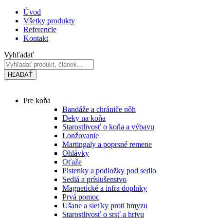
Preskočiť
Úvod
na
Všetky produkty
obsah
Referencie
Kontakt
Vyhľadať
HĽADAŤ
Main
Pre koňa
Menu
Bandáže a chrániče nôh
Deky na koňa
Starostlivosť o koňa a výbavu
Lonžovanie
Martingaly a poprsné remene
Ohlávky
Oťaže
Plstenky a podložky pod sedlo
Sedlá a príslušenstvo
Magnetické a infra doplnky
Prvá pomoc
Ušane a sieťky proti hmyzu
Starostlivosť o srsť a hrivu