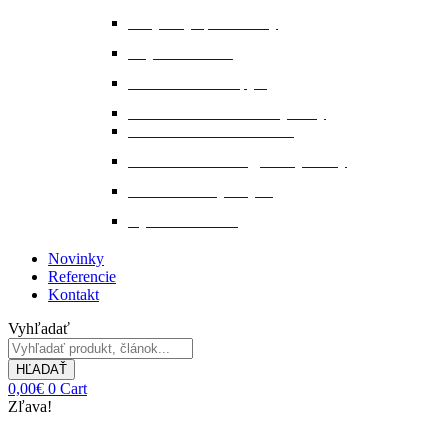
Pohybový aparát a kĺby
Stajňová lekáreň
Starostlivosť o kopytá
Starostlivosť o kožené výrobky
Starostlivosť o kožu a srsť
Starostlivosť o svaly, šlachy a kĺby
Tekuté extrakty z bylin
Výkon a svalstvo
Novinky
Referencie
Kontakt
Vyhľadať
HĽADAŤ
0,00
€
0
Cart
Zľava!