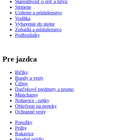
Starostlivosť o srsť a hrivu
Strmene
Uzdenie a príslušenstvo
Vodítka
Vybavenie do stajne
Zubadlá a príslušenstvo
Podbrušníky
Pre jazdca
Bičíky
Bundy a vesty
Čižmy
Darčekové predmety a promo
Minichapsy
Nohavice - rajtky
Oblečenie na preteky
Ochranné vesty
Ponožky
Prilby
Rukavice
Spodné prádlo