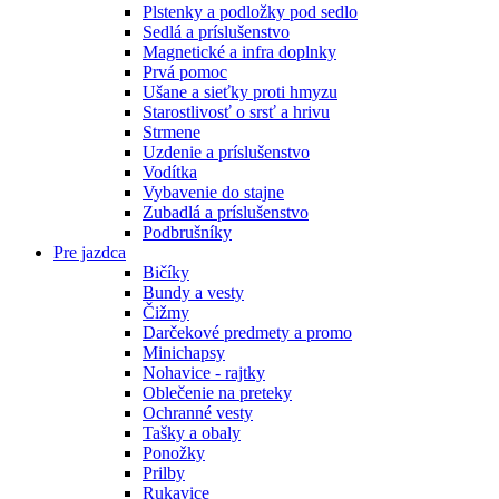
Plstenky a podložky pod sedlo
Sedlá a príslušenstvo
Magnetické a infra doplnky
Prvá pomoc
Ušane a sieťky proti hmyzu
Starostlivosť o srsť a hrivu
Strmene
Uzdenie a príslušenstvo
Vodítka
Vybavenie do stajne
Zubadlá a príslušenstvo
Podbrušníky
Pre jazdca
Bičíky
Bundy a vesty
Čižmy
Darčekové predmety a promo
Minichapsy
Nohavice - rajtky
Oblečenie na preteky
Ochranné vesty
Tašky a obaly
Ponožky
Prilby
Rukavice