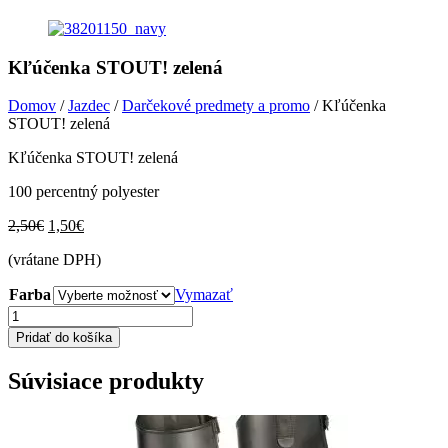
Kľúčenka STOUT! zelená
Domov
/
Jazdec
/
Darčekové predmety a promo
/ Kľúčenka
STOUT! zelená
Kľúčenka STOUT! zelená
100 percentný polyester
Pôvodná
Aktuálna
2,50
€
1,50
€
cena
cena
(vrátane DPH)
bola:
je:
2,50€.
1,50€.
Farba
Vymazať
množstvo
Kľúčenka
Pridať do košíka
STOUT!
zelená
Súvisiace produkty