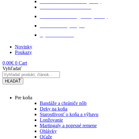
Starostlivosť o kožené výrobky
Starostlivosť o kožu a srsť
Starostlivosť o svaly, šlachy a kĺby
Tekuté extrakty z bylin
Výkon a svalstvo
Novinky
Poukazy
0,00
€
0
Cart
Vyhľadať
HĽADAŤ
Main
Pre koňa
Menu
Bandáže a chrániče nôh
Deky na koňa
Starostlivosť o koňa a výbavu
Lonžovanie
Martingaly a poprsné remene
Ohlávky
Oťaže