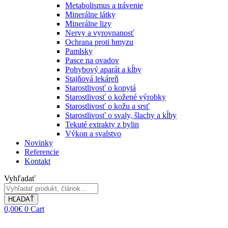
Metabolismus a trávenie
Minerálne látky
Minerálne lizy
Nervy a vyrovnanosť
Ochrana proti hmyzu
Pamlsky
Pasce na ovadov
Pohybový aparát a kĺby
Stajňová lekáreň
Starostlivosť o kopytá
Starostlivosť o kožené výrobky
Starostlivosť o kožu a srsť
Starostlivosť o svaly, šlachy a kĺby
Tekuté extrakty z bylin
Výkon a svalstvo
Novinky
Referencie
Kontakt
Vyhľadať
HĽADAŤ
0,00
€
0
Cart