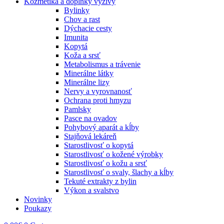
Kozmetika a doplnky výživy
Bylinky
Chov a rast
Dýchacie cesty
Imunita
Kopytá
Koža a srsť
Metabolismus a trávenie
Minerálne látky
Minerálne lizy
Nervy a vyrovnanosť
Ochrana proti hmyzu
Pamlsky
Pasce na ovadov
Pohybový aparát a kĺby
Stajňová lekáreň
Starostlivosť o kopytá
Starostlivosť o kožené výrobky
Starostlivosť o kožu a srsť
Starostlivosť o svaly, šlachy a kĺby
Tekuté extrakty z bylin
Výkon a svalstvo
Novinky
Poukazy