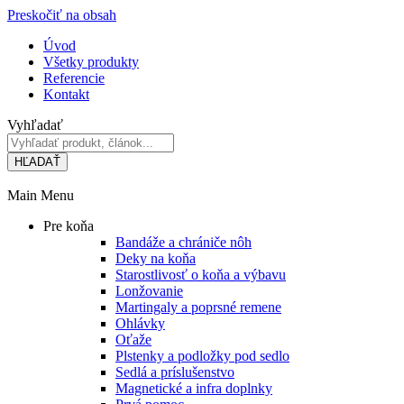
Preskočiť na obsah
Úvod
Všetky produkty
Referencie
Kontakt
Vyhľadať
HĽADAŤ
Main Menu
Pre koňa
Bandáže a chrániče nôh
Deky na koňa
Starostlivosť o koňa a výbavu
Lonžovanie
Martingaly a poprsné remene
Ohlávky
Oťaže
Plstenky a podložky pod sedlo
Sedlá a príslušenstvo
Magnetické a infra doplnky