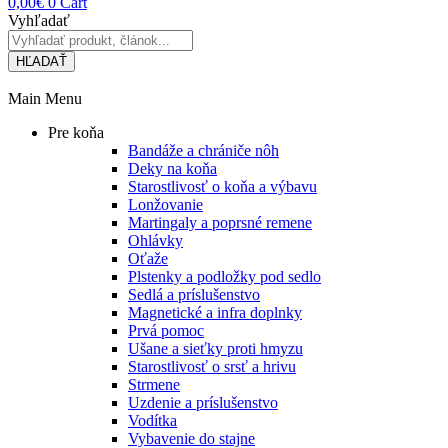
0,00
€
0
Cart
Vyhľadať
HĽADAŤ
Main Menu
Pre koňa
Bandáže a chrániče nôh
Deky na koňa
Starostlivosť o koňa a výbavu
Lonžovanie
Martingaly a poprsné remene
Ohlávky
Oťaže
Plstenky a podložky pod sedlo
Sedlá a príslušenstvo
Magnetické a infra doplnky
Prvá pomoc
Ušane a sieťky proti hmyzu
Starostlivosť o srsť a hrivu
Strmene
Uzdenie a príslušenstvo
Vodítka
Vybavenie do stajne