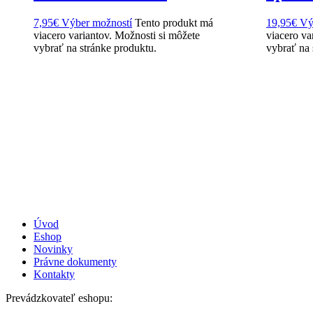
7,95
€
Výber možností
Tento produkt má
19,95
€
Vý
viacero variantov. Možnosti si môžete
viacero va
vybrať na stránke produktu.
vybrať na 
Úvod
Eshop
Novinky
Právne dokumenty
Kontakty
Prevádzkovateľ eshopu: