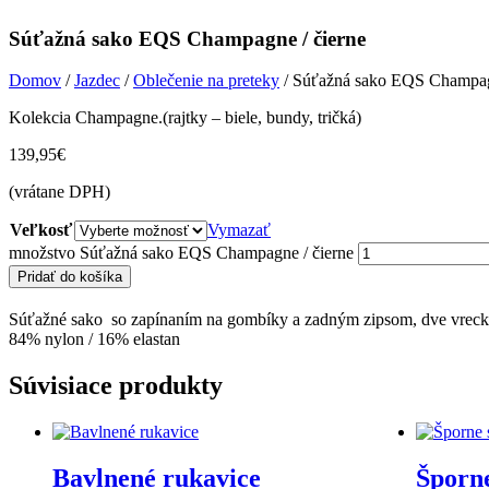
Súťažná sako EQS Champagne / čierne
Domov
/
Jazdec
/
Oblečenie na preteky
/ Súťažná sako EQS Champagn
Kolekcia Champagne.(rajtky – biele, bundy, tričká)
139,95
€
(vrátane DPH)
Veľkosť
Vymazať
množstvo Súťažná sako EQS Champagne / čierne
Pridať do košíka
Súťažné sako so zapínaním na gombíky a zadným zipsom, dve vreck
84% nylon / 16% elastan
Súvisiace produkty
Bavlnené rukavice
Šporn