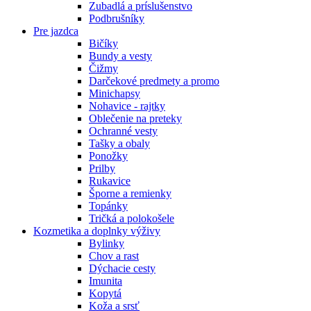
Zubadlá a príslušenstvo
Podbrušníky
Pre jazdca
Bičíky
Bundy a vesty
Čižmy
Darčekové predmety a promo
Minichapsy
Nohavice - rajtky
Oblečenie na preteky
Ochranné vesty
Tašky a obaly
Ponožky
Prilby
Rukavice
Šporne a remienky
Topánky
Tričká a polokošele
Kozmetika a doplnky výživy
Bylinky
Chov a rast
Dýchacie cesty
Imunita
Kopytá
Koža a srsť