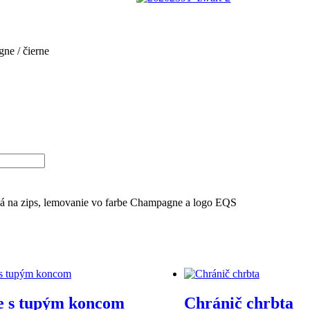
e / čierne
á na zips, lemovanie vo farbe Champagne a logo EQS
e s tupým koncom
Chránič chrbta