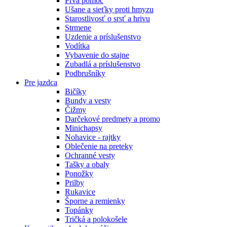
Prvá pomoc
Ušane a sieťky proti hmyzu
Starostlivosť o srsť a hrivu
Strmene
Uzdenie a príslušenstvo
Vodítka
Vybavenie do stajne
Zubadlá a príslušenstvo
Podbrušníky
Pre jazdca
Bičíky
Bundy a vesty
Čižmy
Darčekové predmety a promo
Minichapsy
Nohavice - rajtky
Oblečenie na preteky
Ochranné vesty
Tašky a obaly
Ponožky
Prilby
Rukavice
Šporne a remienky
Topánky
Tričká a polokošele