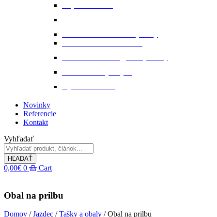
Stajňová lekáreň
Starostlivosť o kopytá
Starostlivosť o kožené výrobky
Starostlivosť o kožu a srsť
Starostlivosť o svaly, šlachy a kĺby
Tekuté extrakty z bylin
Výkon a svalstvo
Novinky
Referencie
Kontakt
Vyhľadať
HĽADAŤ
0,00
€
0
Cart
Obal na prilbu
Domov
/
Jazdec
/
Tašky a obaly
/ Obal na prilbu