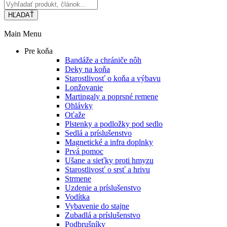
HĽADAŤ
Main Menu
Pre koňa
Bandáže a chrániče nôh
Deky na koňa
Starostlivosť o koňa a výbavu
Lonžovanie
Martingaly a poprsné remene
Ohlávky
Oťaže
Plstenky a podložky pod sedlo
Sedlá a príslušenstvo
Magnetické a infra doplnky
Prvá pomoc
Ušane a sieťky proti hmyzu
Starostlivosť o srsť a hrivu
Strmene
Uzdenie a príslušenstvo
Vodítka
Vybavenie do stajne
Zubadlá a príslušenstvo
Podbrušníky