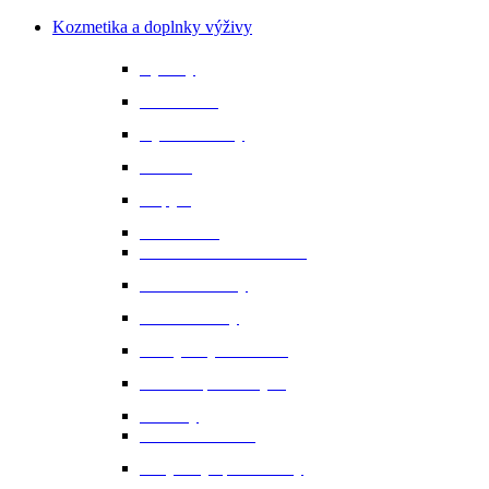
Kozmetika a doplnky výživy
Bylinky
Chov a rast
Dýchacie cesty
Imunita
Kopytá
Koža a srsť
Metabolismus a trávenie
Minerálne látky
Minerálne lizy
Nervy a vyrovnanosť
Ochrana proti hmyzu
Pamlsky
Pasce na ovadov
Pohybový aparát a kĺby