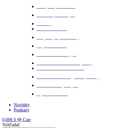
Nervy a vyrovnanosť
Ochrana proti hmyzu
Pamlsky
Pasce na ovadov
Pohybový aparát a kĺby
Stajňová lekáreň
Starostlivosť o kopytá
Starostlivosť o kožené výrobky
Starostlivosť o kožu a srsť
Starostlivosť o svaly, šlachy a kĺby
Tekuté extrakty z bylin
Výkon a svalstvo
Novinky
Poukazy
0,00
€
0
Cart
Vyhľadať