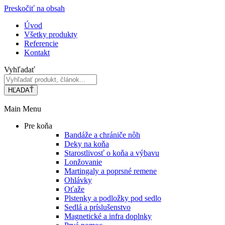
Preskočiť na obsah
Úvod
Všetky produkty
Referencie
Kontakt
Vyhľadať
HĽADAŤ
Main Menu
Pre koňa
Bandáže a chrániče nôh
Deky na koňa
Starostlivosť o koňa a výbavu
Lonžovanie
Martingaly a poprsné remene
Ohlávky
Oťaže
Plstenky a podložky pod sedlo
Sedlá a príslušenstvo
Magnetické a infra doplnky