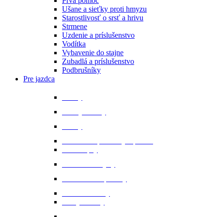
Prvá pomoc
Ušane a sieťky proti hmyzu
Starostlivosť o srsť a hrivu
Strmene
Uzdenie a príslušenstvo
Vodítka
Vybavenie do stajne
Zubadlá a príslušenstvo
Podbrušníky
Pre jazdca
Bičíky
Bundy a vesty
Čižmy
Darčekové predmety a promo
Minichapsy
Nohavice - rajtky
Oblečenie na preteky
Ochranné vesty
Tašky a obaly
Ponožky