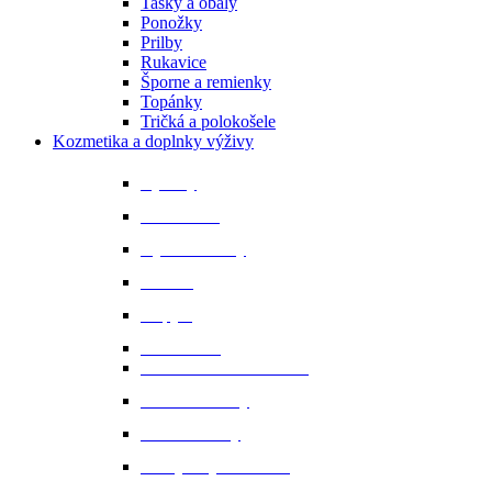
Tašky a obaly
Ponožky
Prilby
Rukavice
Šporne a remienky
Topánky
Tričká a polokošele
Kozmetika a doplnky výživy
Bylinky
Chov a rast
Dýchacie cesty
Imunita
Kopytá
Koža a srsť
Metabolismus a trávenie
Minerálne látky
Minerálne lizy
Nervy a vyrovnanosť