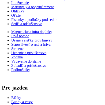
Lonžovanie
Martingaly a poprsné remene
Ohlávky
Oťaže
Plstenky a podložky pod sedlo
Sedlá a príslušenstvo
Magnetické a infra doplnky
Prvá pomoc
Ušane a sieťky proti hmyzu
Starostlivosť o srsť a hrivu
Strmene
Uzdenie a príslušenstvo
Vodítka
Vybavenie do stajne
Zubadlá a príslušenstvo
Podbrušníky
Pre jazdca
Bičíky
Bundy a vesty