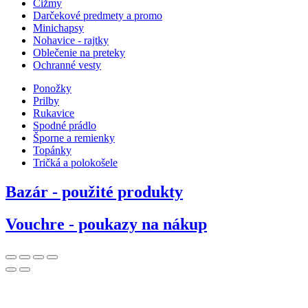
Čižmy
Darčekové predmety a promo
Minichapsy
Nohavice - rajtky
Oblečenie na preteky
Ochranné vesty
Ponožky
Prilby
Rukavice
Spodné prádlo
Šporne a remienky
Topánky
Tričká a polokošele
Bazár - použité produkty
Vouchre - poukazy na nákup