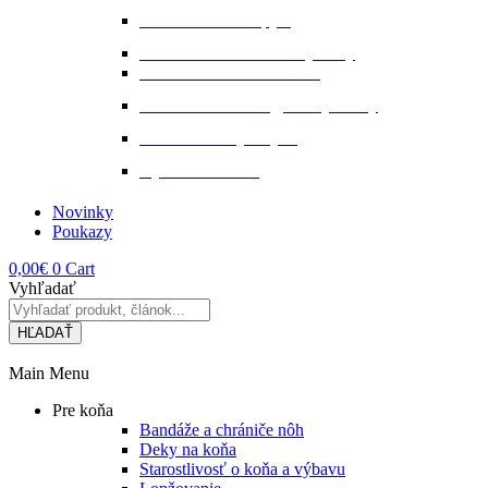
Starostlivosť o kopytá
Starostlivosť o kožené výrobky
Starostlivosť o kožu a srsť
Starostlivosť o svaly, šlachy a kĺby
Tekuté extrakty z bylin
Výkon a svalstvo
Novinky
Poukazy
0,00
€
0
Cart
Vyhľadať
HĽADAŤ
Main Menu
Pre koňa
Bandáže a chrániče nôh
Deky na koňa
Starostlivosť o koňa a výbavu