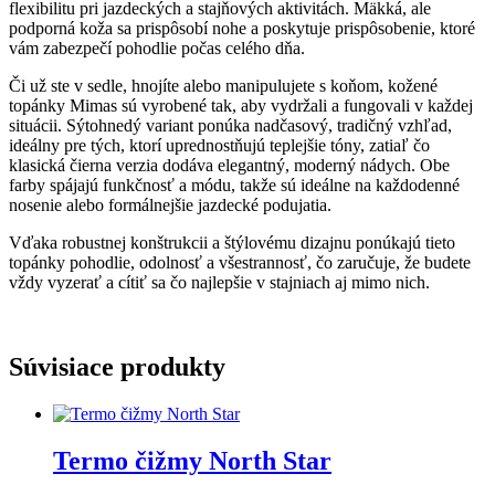
flexibilitu pri jazdeckých a stajňových aktivitách. Mäkká, ale
podporná koža sa prispôsobí nohe a poskytuje prispôsobenie, ktoré
vám zabezpečí pohodlie počas celého dňa.
Či už ste v sedle, hnojíte alebo manipulujete s koňom, kožené
topánky Mimas sú vyrobené tak, aby vydržali a fungovali v každej
situácii. Sýtohnedý variant ponúka nadčasový, tradičný vzhľad,
ideálny pre tých, ktorí uprednostňujú teplejšie tóny, zatiaľ čo
klasická čierna verzia dodáva elegantný, moderný nádych. Obe
farby spájajú funkčnosť a módu, takže sú ideálne na každodenné
nosenie alebo formálnejšie jazdecké podujatia.
Vďaka robustnej konštrukcii a štýlovému dizajnu ponúkajú tieto
topánky pohodlie, odolnosť a všestrannosť, čo zaručuje, že budete
vždy vyzerať a cítiť sa čo najlepšie v stajniach aj mimo nich.
Súvisiace produkty
Termo čižmy North Star