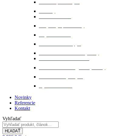
Ochrana proti hmyzu
Pamlsky
Pasce na ovadov
Pohybový aparát a kĺby
Stajňová lekáreň
Starostlivosť o kopytá
Starostlivosť o kožené výrobky
Starostlivosť o kožu a srsť
Starostlivosť o svaly, šlachy a kĺby
Tekuté extrakty z bylin
Výkon a svalstvo
Novinky
Referencie
Kontakt
Vyhľadať
HĽADAŤ