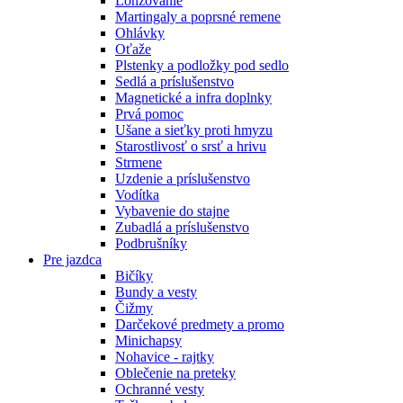
Lonžovanie
Martingaly a poprsné remene
Ohlávky
Oťaže
Plstenky a podložky pod sedlo
Sedlá a príslušenstvo
Magnetické a infra doplnky
Prvá pomoc
Ušane a sieťky proti hmyzu
Starostlivosť o srsť a hrivu
Strmene
Uzdenie a príslušenstvo
Vodítka
Vybavenie do stajne
Zubadlá a príslušenstvo
Podbrušníky
Pre jazdca
Bičíky
Bundy a vesty
Čižmy
Darčekové predmety a promo
Minichapsy
Nohavice - rajtky
Oblečenie na preteky
Ochranné vesty