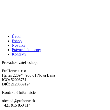
Úvod
Eshop
Novinky
Právne dokumenty
Kontakty
Prevádzkovateľ eshopu:
ProHorse s. r. o.
Hájles 2209/4, 968 01 Nová Baňa
IČO: 52006751
DIČ: 2120869124
Kontaktné informácie:
obchod@prohorse.sk
+421 915 853 114