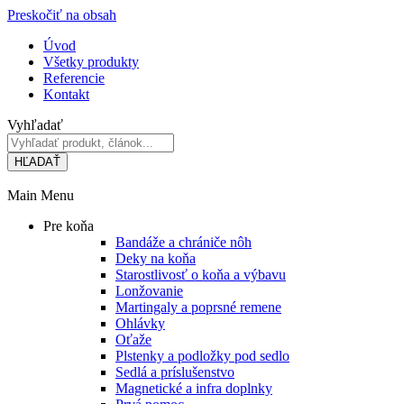
Preskočiť na obsah
Úvod
Všetky produkty
Referencie
Kontakt
Vyhľadať
HĽADAŤ
Main Menu
Pre koňa
Bandáže a chrániče nôh
Deky na koňa
Starostlivosť o koňa a výbavu
Lonžovanie
Martingaly a poprsné remene
Ohlávky
Oťaže
Plstenky a podložky pod sedlo
Sedlá a príslušenstvo
Magnetické a infra doplnky