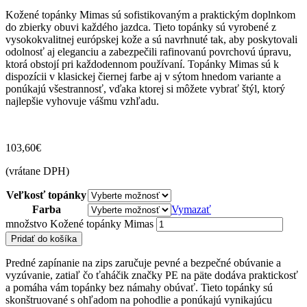
Kožené topánky Mimas sú sofistikovaným a praktickým doplnkom
do zbierky obuvi každého jazdca. Tieto topánky sú vyrobené z
vysokokvalitnej európskej kože a sú navrhnuté tak, aby poskytovali
odolnosť aj eleganciu a zabezpečili rafinovanú povrchovú úpravu,
ktorá obstojí pri každodennom používaní. Topánky Mimas sú k
dispozícii v klasickej čiernej farbe aj v sýtom hnedom variante a
ponúkajú všestrannosť, vďaka ktorej si môžete vybrať štýl, ktorý
najlepšie vyhovuje vášmu vzhľadu.
103,60
€
(vrátane DPH)
Veľkosť topánky
Farba
Vymazať
množstvo Kožené topánky Mimas
Pridať do košíka
Predné zapínanie na zips zaručuje pevné a bezpečné obúvanie a
vyzúvanie, zatiaľ čo ťaháčik značky PE na päte dodáva praktickosť
a pomáha vám topánky bez námahy obúvať. Tieto topánky sú
skonštruované s ohľadom na pohodlie a ponúkajú vynikajúcu