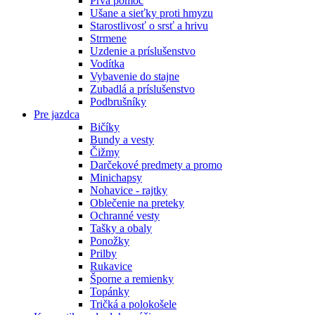
Prvá pomoc
Ušane a sieťky proti hmyzu
Starostlivosť o srsť a hrivu
Strmene
Uzdenie a príslušenstvo
Vodítka
Vybavenie do stajne
Zubadlá a príslušenstvo
Podbrušníky
Pre jazdca
Bičíky
Bundy a vesty
Čižmy
Darčekové predmety a promo
Minichapsy
Nohavice - rajtky
Oblečenie na preteky
Ochranné vesty
Tašky a obaly
Ponožky
Prilby
Rukavice
Šporne a remienky
Topánky
Tričká a polokošele