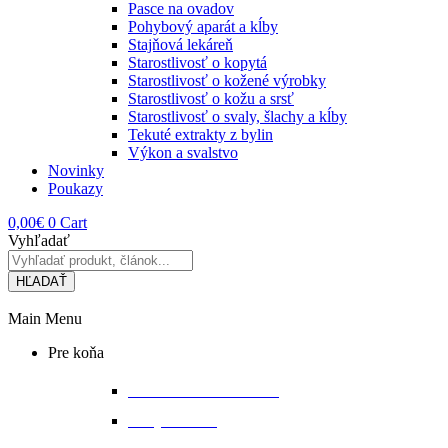
Pasce na ovadov
Pohybový aparát a kĺby
Stajňová lekáreň
Starostlivosť o kopytá
Starostlivosť o kožené výrobky
Starostlivosť o kožu a srsť
Starostlivosť o svaly, šlachy a kĺby
Tekuté extrakty z bylin
Výkon a svalstvo
Novinky
Poukazy
0,00
€
0
Cart
Vyhľadať
HĽADAŤ
Main Menu
Pre koňa
Bandáže a chrániče nôh
Deky na koňa