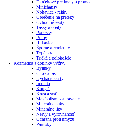
Darčekové predmety a promo
Minichapsy
Nohavice - rajtky
Oblečenie na preteky
Ochranné vesty
Tašky a obaly
Ponožky
Prilby
Rukavice
Šporne a remienky
Topánky
Tričká a polokošele
Kozmetika a doplnky výživy
Bylinky
Chov a rast
Dýchacie cesty
Imunita
Kopytá
Koža a srsť
Metabolismus a trávenie
Minerálne látky
Minerálne lizy
Nervy a vyrovnanosť
Ochrana proti hmyzu
Pamlsky