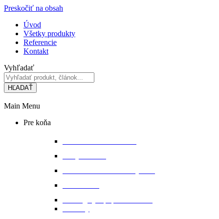
Preskočiť na obsah
Úvod
Všetky produkty
Referencie
Kontakt
Vyhľadať
HĽADAŤ
Main Menu
Pre koňa
Bandáže a chrániče nôh
Deky na koňa
Starostlivosť o koňa a výbavu
Lonžovanie
Martingaly a poprsné remene
Ohlávky