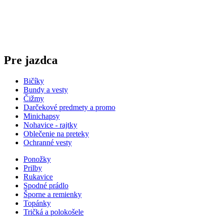
Pre jazdca
Bičíky
Bundy a vesty
Čižmy
Darčekové predmety a promo
Minichapsy
Nohavice - rajtky
Oblečenie na preteky
Ochranné vesty
Ponožky
Prilby
Rukavice
Spodné prádlo
Šporne a remienky
Topánky
Tričká a polokošele