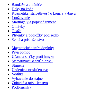
Bandáže a chrániče nôh
Deky na koňa
Kozmetika, starostlivosť o koňa a výbavu
Lonžovanie
Martingaly a poprsné remene
Ohlávky
Oťaže
Plstenky a podložky pod sedlo
Sedlá a príslušenstvo
Magnetické a infra doplnky
Prvá pomoc
Ušane a sieťky proti hmyzu
Starostlivosť o srsť a hrivu
Strmene
Uzdenie a príslušenstvo
Vodítka
Vybavenie do stajne
Zubadlá a príslušenstvo
Podbrušníky