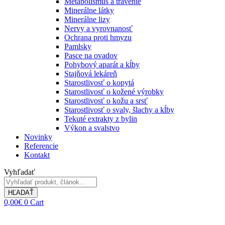
Metabolismus a trávenie
Minerálne látky
Minerálne lizy
Nervy a vyrovnanosť
Ochrana proti hmyzu
Pamlsky
Pasce na ovadov
Pohybový aparát a kĺby
Stajňová lekáreň
Starostlivosť o kopytá
Starostlivosť o kožené výrobky
Starostlivosť o kožu a srsť
Starostlivosť o svaly, šlachy a kĺby
Tekuté extrakty z bylin
Výkon a svalstvo
Novinky
Referencie
Kontakt
Vyhľadať
HĽADAŤ
0,00
€
0
Cart