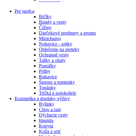
Pre jazdca
Bičíky
Bundy a vesty
Čižmy
Darčekové predmety a promo
Minichapsy
Nohavice - rajtky
Oblečenie na preteky
Ochranné vesty
Tašky a obaly
Ponožky
Prilby
Rukavice
Šporne a remienky
Topánky
Tričká a polokošele
Kozmetika a doplnky výživy
Bylinky
Chov a rast
Dýchacie cesty
Imunita
Kopytá
Koža a srsť