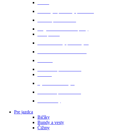
Oťaže
Plstenky a podložky pod sedlo
Sedlá a príslušenstvo
Magnetické a infra doplnky
Prvá pomoc
Ušane a sieťky proti hmyzu
Starostlivosť o srsť a hrivu
Strmene
Uzdenie a príslušenstvo
Vodítka
Vybavenie do stajne
Zubadlá a príslušenstvo
Podbrušníky
Pre jazdca
Bičíky
Bundy a vesty
Čižmy