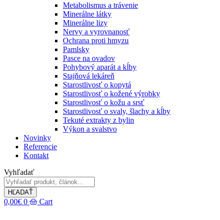
Metabolismus a trávenie
Minerálne látky
Minerálne lizy
Nervy a vyrovnanosť
Ochrana proti hmyzu
Pamlsky
Pasce na ovadov
Pohybový aparát a kĺby
Stajňová lekáreň
Starostlivosť o kopytá
Starostlivosť o kožené výrobky
Starostlivosť o kožu a srsť
Starostlivosť o svaly, šlachy a kĺby
Tekuté extrakty z bylin
Výkon a svalstvo
Novinky
Referencie
Kontakt
Vyhľadať
HĽADAŤ
0,00
€
0
Cart