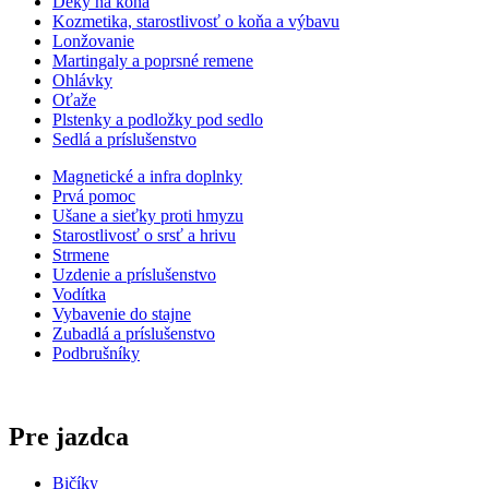
Deky na koňa
Kozmetika, starostlivosť o koňa a výbavu
Lonžovanie
Martingaly a poprsné remene
Ohlávky
Oťaže
Plstenky a podložky pod sedlo
Sedlá a príslušenstvo
Magnetické a infra doplnky
Prvá pomoc
Ušane a sieťky proti hmyzu
Starostlivosť o srsť a hrivu
Strmene
Uzdenie a príslušenstvo
Vodítka
Vybavenie do stajne
Zubadlá a príslušenstvo
Podbrušníky
Pre jazdca
Bičíky