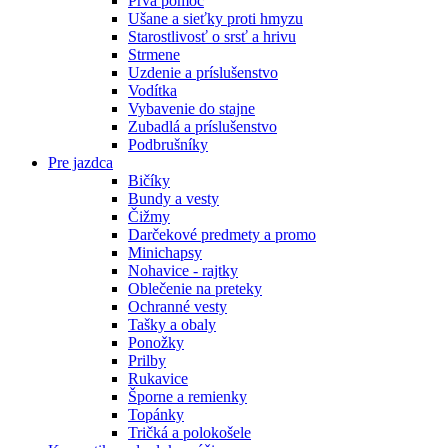
Prvá pomoc
Ušane a sieťky proti hmyzu
Starostlivosť o srsť a hrivu
Strmene
Uzdenie a príslušenstvo
Vodítka
Vybavenie do stajne
Zubadlá a príslušenstvo
Podbrušníky
Pre jazdca
Bičíky
Bundy a vesty
Čižmy
Darčekové predmety a promo
Minichapsy
Nohavice - rajtky
Oblečenie na preteky
Ochranné vesty
Tašky a obaly
Ponožky
Prilby
Rukavice
Šporne a remienky
Topánky
Tričká a polokošele