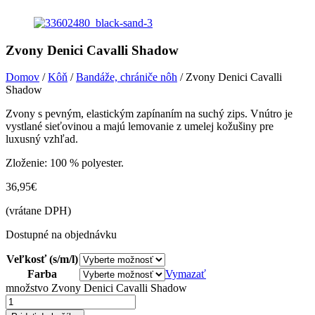
Zvony Denici Cavalli Shadow
Domov
/
Kôň
/
Bandáže, chrániče nôh
/ Zvony Denici Cavalli
Shadow
Zvony s pevným, elastickým zapínaním na suchý zips. Vnútro je
vystlané sieťovinou a majú lemovanie z umelej kožušiny pre
luxusný vzhľad.
Zloženie: 100 % polyester.
36,95
€
(vrátane DPH)
Dostupné na objednávku
Veľkosť (s/m/l)
Farba
Vymazať
množstvo Zvony Denici Cavalli Shadow