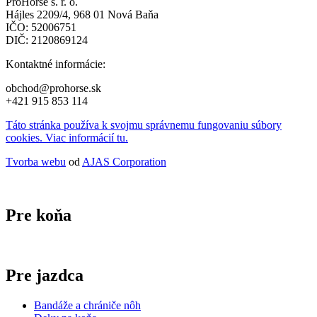
ProHorse s. r. o.
Hájles 2209/4, 968 01 Nová Baňa
IČO: 52006751
DIČ: 2120869124
Kontaktné informácie:
obchod@prohorse.sk
+421 915 853 114
Táto stránka používa k svojmu správnemu fungovaniu súbory
cookies. Viac informácií tu.
Tvorba webu
od
AJAS Corporation
Pre koňa
Pre jazdca
Bandáže a chrániče nôh