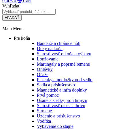
0,00
€
0
Cart
Vyhľadať
HĽADAŤ
Main Menu
Pre koňa
Bandáže a chrániče nôh
Deky na koňa
Starostlivosť o koňa a výbavu
Lonžovanie
Martingaly a poprsné remene
Ohlávky
Oťaže
Plstenky a podložky pod sedlo
Sedlá a príslušenstvo
Magnetické a infra doplnky
Prvá pomoc
Ušane a sieťky proti hmyzu
Starostlivosť o srsť a hrivu
Strmene
Uzdenie a príslušenstvo
Vodítka
Vybavenie do stajne