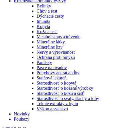
Kozmetika a doplnky výživy
Bylinky
Chov a rast
Dýchacie cesty
Imunita
Kopytá
Koža a srsť
Metabolismus a trávenie
Minerálne látky
Minerálne lizy
Nervy a vyrovnanosť
Ochrana proti hmyzu
Pamlsky
Pasce na ovadov
Pohybový aparát a kĺby
Stajňová lekáreň
Starostlivosť o kopytá
Starostlivosť o kožené výrobky
Starostlivosť o kožu a srsť
Starostlivosť o svaly, šlachy a kĺby
Tekuté extrakty z bylin
Výkon a svalstvo
Novinky
Poukazy