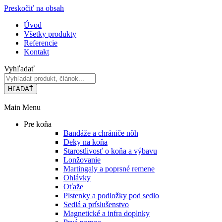
Preskočiť na obsah
Úvod
Všetky produkty
Referencie
Kontakt
Vyhľadať
HĽADAŤ
Main Menu
Pre koňa
Bandáže a chrániče nôh
Deky na koňa
Starostlivosť o koňa a výbavu
Lonžovanie
Martingaly a poprsné remene
Ohlávky
Oťaže
Plstenky a podložky pod sedlo
Sedlá a príslušenstvo
Magnetické a infra doplnky