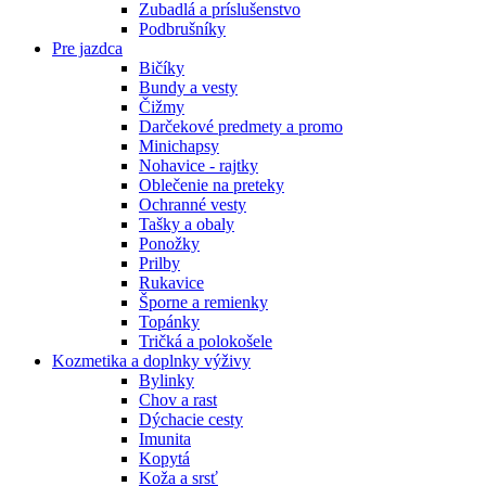
Zubadlá a príslušenstvo
Podbrušníky
Pre jazdca
Bičíky
Bundy a vesty
Čižmy
Darčekové predmety a promo
Minichapsy
Nohavice - rajtky
Oblečenie na preteky
Ochranné vesty
Tašky a obaly
Ponožky
Prilby
Rukavice
Šporne a remienky
Topánky
Tričká a polokošele
Kozmetika a doplnky výživy
Bylinky
Chov a rast
Dýchacie cesty
Imunita
Kopytá
Koža a srsť