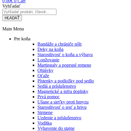
0,00
€
0
Cart
Vyhľadať
HĽADAŤ
Main Menu
Pre koňa
Bandáže a chrániče nôh
Deky na koňa
Starostlivosť o koňa a výbavu
Lonžovanie
Martingaly a poprsné remene
Ohlávky
Oťaže
Plstenky a podložky pod sedlo
Sedlá a príslušenstvo
Magnetické a infra doplnky
Prvá pomoc
Ušane a sieťky proti hmyzu
Starostlivosť o srsť a hrivu
Strmene
Uzdenie a príslušenstvo
Vodítka
Vybavenie do stajne