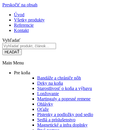
Preskočiť na obsah
Úvod
Všetky produkty
Referencie
Kontakt
Vyhľadať
HĽADAŤ
Main Menu
Pre koňa
Bandáže a chrániče nôh
Deky na koňa
Starostlivosť o koňa a výbavu
Lonžovanie
Martingaly a poprsné remene
Ohlávky
Oťaže
Plstenky a podložky pod sedlo
Sedlá a príslušenstvo
Magnetické a infra doplnky