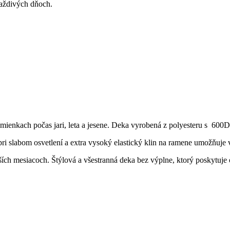
daždivých dňoch.
enkach počas jari, leta a jesene. Deka vyrobená z polyesteru s 600D 
pri slabom osvetlení a extra vysoký elastický klin na ramene umožňuje 
jších mesiacoch. Štýlová a všestranná deka bez výplne, ktorý poskytuj