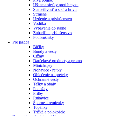
Prvá pomoc
Ušane a sieťky proti hmyzu
Starostlivosť o srsť a hrivu
Strmene
Uzdenie a príslušenstvo
Vodítka
Vybavenie do stajne
Zubadlá a príslušenstvo
Podbrušníky
Pre jazdca
Bičíky
Bundy a vesty
Čižmy
Darčekové predmety a promo
Minichapsy
Nohavice - rajtky
Oblečenie na preteky
Ochranné vesty
Tašky a obaly
Ponožky
Prilby
Rukavice
Šporne a remienky
Topánky
Tričká a polokošele