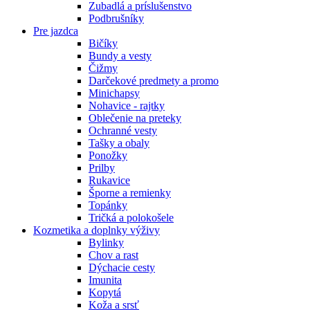
Zubadlá a príslušenstvo
Podbrušníky
Pre jazdca
Bičíky
Bundy a vesty
Čižmy
Darčekové predmety a promo
Minichapsy
Nohavice - rajtky
Oblečenie na preteky
Ochranné vesty
Tašky a obaly
Ponožky
Prilby
Rukavice
Šporne a remienky
Topánky
Tričká a polokošele
Kozmetika a doplnky výživy
Bylinky
Chov a rast
Dýchacie cesty
Imunita
Kopytá
Koža a srsť