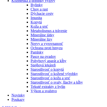
Kozmetika a doplnky výživy
Bylinky
Chov a rast
Dýchacie cesty
Imunita
Kopytá
Koža a srsť
Metabolismus a trávenie
Minerálne látky
Minerálne lizy
Nervy a vyrovnanosť
Ochrana proti hmyzu
Pamlsky
Pasce na ovadov
Pohybový aparát a kĺby
Stajňová lekáreň
Starostlivosť o kopytá
Starostlivosť o kožené výrobky
Starostlivosť o kožu a srsť
Starostlivosť o svaly, šlachy a kĺby
Tekuté extrakty z bylin
Výkon a svalstvo
Novinky
Poukazy