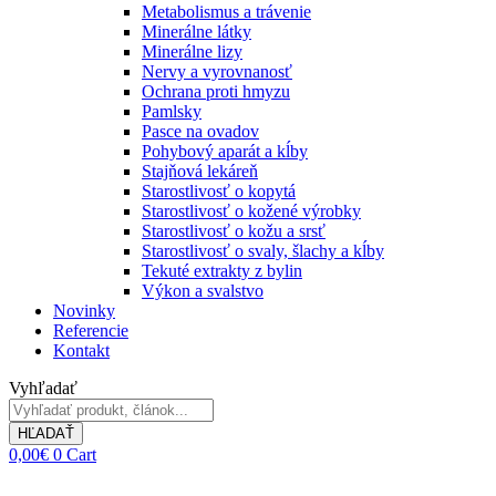
Metabolismus a trávenie
Minerálne látky
Minerálne lizy
Nervy a vyrovnanosť
Ochrana proti hmyzu
Pamlsky
Pasce na ovadov
Pohybový aparát a kĺby
Stajňová lekáreň
Starostlivosť o kopytá
Starostlivosť o kožené výrobky
Starostlivosť o kožu a srsť
Starostlivosť o svaly, šlachy a kĺby
Tekuté extrakty z bylin
Výkon a svalstvo
Novinky
Referencie
Kontakt
Vyhľadať
HĽADAŤ
0,00
€
0
Cart