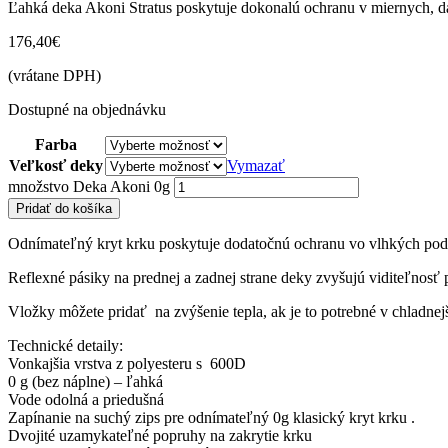
Ľahká deka Akoni Stratus poskytuje dokonalú ochranu v miernych, 
176,40
€
(vrátane DPH)
Dostupné na objednávku
Farba
Veľkosť deky
Vymazať
množstvo Deka Akoni 0g
Pridať do košíka
Odnímateľný kryt krku poskytuje dodatočnú ochranu vo vlhkých podmi
Reflexné pásiky na prednej a zadnej strane deky zvyšujú viditeľnosť 
Vložky môžete pridať na zvýšenie tepla, ak je to potrebné v chladne
Technické detaily:
Vonkajšia vrstva z polyesteru s 600D
0 g (bez náplne) – ľahká
Vode odolná a priedušná
Zapínanie na suchý zips pre odnímateľný 0g klasický kryt krku .
Dvojité uzamykateľné popruhy na zakrytie krku