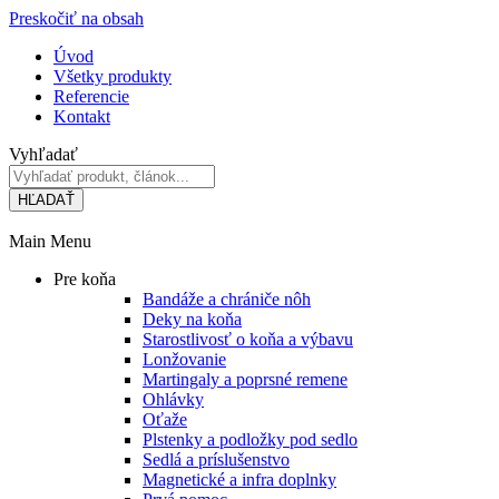
Preskočiť na obsah
Úvod
Všetky produkty
Referencie
Kontakt
Vyhľadať
HĽADAŤ
Main Menu
Pre koňa
Bandáže a chrániče nôh
Deky na koňa
Starostlivosť o koňa a výbavu
Lonžovanie
Martingaly a poprsné remene
Ohlávky
Oťaže
Plstenky a podložky pod sedlo
Sedlá a príslušenstvo
Magnetické a infra doplnky