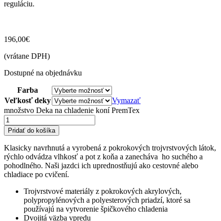
reguláciu.
196,00
€
(vrátane DPH)
Dostupné na objednávku
Farba
Veľkosť deky
Vymazať
množstvo Deka na chladenie koní PremTex
Pridať do košíka
Klasicky navrhnutá a vyrobená z pokrokových trojvrstvových látok,
rýchlo odvádza vlhkosť a pot z koňa a zanecháva ho suchého a
pohodlného.
Naši jazdci ich uprednostňujú ako cestovné alebo
chladiace po cvičení.
Trojvrstvové materiály z pokrokových akrylových,
polypropylénových a polyesterových priadzí, ktoré sa
používajú na vytvorenie špičkového chladenia
Dvojitá väzba vpredu