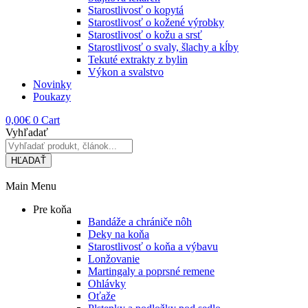
Starostlivosť o kopytá
Starostlivosť o kožené výrobky
Starostlivosť o kožu a srsť
Starostlivosť o svaly, šlachy a kĺby
Tekuté extrakty z bylin
Výkon a svalstvo
Novinky
Poukazy
0,00
€
0
Cart
Vyhľadať
HĽADAŤ
Main Menu
Pre koňa
Bandáže a chrániče nôh
Deky na koňa
Starostlivosť o koňa a výbavu
Lonžovanie
Martingaly a poprsné remene
Ohlávky
Oťaže