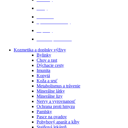
Prilby
Rukavice
Šporne a remienky
Topánky
Tričká a polokošele
Kozmetika a doplnky výživy
Bylinky
Chov a rast
Dýchacie cesty
Imunita
Kopytá
Koža a srsť
Metabolismus a trávenie
Minerálne látky
Minerálne lizy
Nervy a vyrovnanosť
Ochrana proti hmyzu
Pamlsky
Pasce na ovadov
Pohybový aparát a kĺby
Stajňová lekáreň