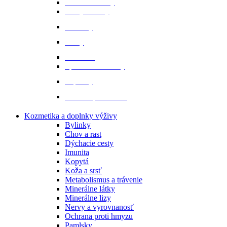
Ochranné vesty
Tašky a obaly
Ponožky
Prilby
Rukavice
Šporne a remienky
Topánky
Tričká a polokošele
Kozmetika a doplnky výživy
Bylinky
Chov a rast
Dýchacie cesty
Imunita
Kopytá
Koža a srsť
Metabolismus a trávenie
Minerálne látky
Minerálne lizy
Nervy a vyrovnanosť
Ochrana proti hmyzu
Pamlsky