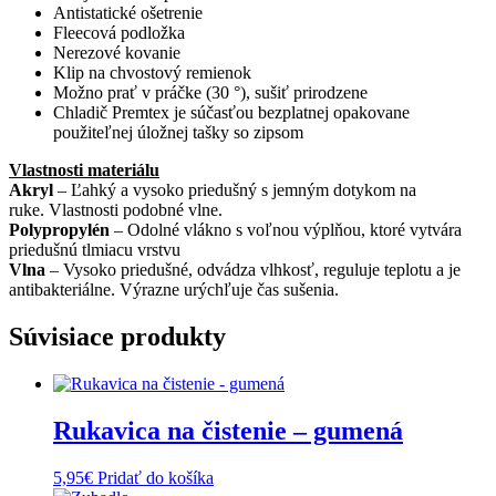
Antistatické ošetrenie
Fleecová podložka
Nerezové kovanie
Klip na chvostový remienok
Možno prať v práčke (30 °), sušiť prirodzene
Chladič Premtex je súčasťou bezplatnej opakovane
použiteľnej úložnej tašky so zipsom
Vlastnosti materiálu
Akryl
– Ľahký a vysoko priedušný s jemným dotykom na
ruke. Vlastnosti podobné vlne.
Polypropylén
– Odolné vlákno s voľnou výplňou, ktoré vytvára
priedušnú tlmiacu vrstvu
Vlna
– Vysoko priedušné, odvádza vlhkosť, reguluje teplotu a je
antibakteriálne. Výrazne urýchľuje čas sušenia.
Súvisiace produkty
Rukavica na čistenie – gumená
5,95
€
Pridať do košíka