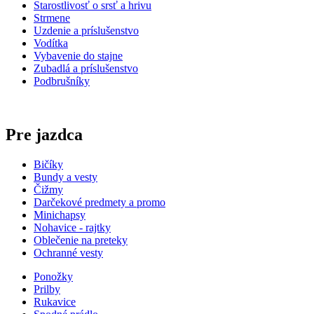
Starostlivosť o srsť a hrivu
Strmene
Uzdenie a príslušenstvo
Vodítka
Vybavenie do stajne
Zubadlá a príslušenstvo
Podbrušníky
Pre jazdca
Bičíky
Bundy a vesty
Čižmy
Darčekové predmety a promo
Minichapsy
Nohavice - rajtky
Oblečenie na preteky
Ochranné vesty
Ponožky
Prilby
Rukavice