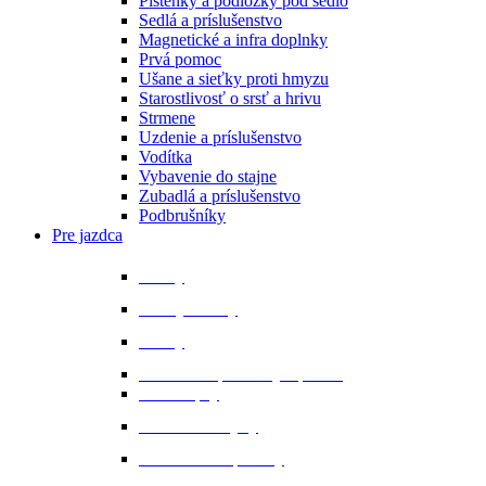
Plstenky a podložky pod sedlo
Sedlá a príslušenstvo
Magnetické a infra doplnky
Prvá pomoc
Ušane a sieťky proti hmyzu
Starostlivosť o srsť a hrivu
Strmene
Uzdenie a príslušenstvo
Vodítka
Vybavenie do stajne
Zubadlá a príslušenstvo
Podbrušníky
Pre jazdca
Bičíky
Bundy a vesty
Čižmy
Darčekové predmety a promo
Minichapsy
Nohavice - rajtky
Oblečenie na preteky