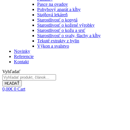
Pasce na ovadov
Pohybový aparát a kĺby
Stajňová lekáreň
Starostlivosť o kopytá
Starostlivosť o kožené výrobky
Starostlivosť o kožu a srsť
Starostlivosť o svaly, šlachy a kĺby
Tekuté extrakty z bylin
Výkon a svalstvo
Novinky
Referencie
Kontakt
Vyhľadať
HĽADAŤ
0,00
€
0
Cart