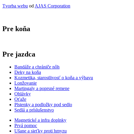
Tvorba webu
od
AJAS Corporation
Pre koňa
Pre jazdca
Bandáže a chrániče nôh
Deky na koňa
Kozmetika, starostlivosť o koňa a výbavu
Lonžovanie
Martingaly a poprsné remene
Ohlávky
Oťaže
Plstenky a podložky pod sedlo
Sedlá a príslušenstvo
Magnetické a infra doplnky
Prvá pomoc
Ušane a sieťky proti hmyzu