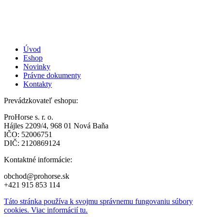
Úvod
Eshop
Novinky
Právne dokumenty
Kontakty
Prevádzkovateľ eshopu:
ProHorse s. r. o.
Hájles 2209/4, 968 01 Nová Baňa
IČO: 52006751
DIČ: 2120869124
Kontaktné informácie:
obchod@prohorse.sk
+421 915 853 114
Táto stránka používa k svojmu správnemu fungovaniu súbory
cookies. Viac informácií tu.