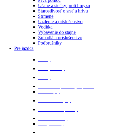
Prvá pomoc
Ušane a sieťky proti hmyzu
Starostlivosť o srsť a hrivu
Strmene
Uzdenie a príslušenstvo
Vodítka
Vybavenie do stajne
Zubadlá a príslušenstvo
Podbrušníky
Pre jazdca
Bičíky
Bundy a vesty
Čižmy
Darčekové predmety a promo
Minichapsy
Nohavice - rajtky
Oblečenie na preteky
Ochranné vesty
Tašky a obaly
Ponožky