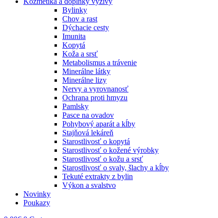
Kozmetika a doplnky výživy
Bylinky
Chov a rast
Dýchacie cesty
Imunita
Kopytá
Koža a srsť
Metabolismus a trávenie
Minerálne látky
Minerálne lizy
Nervy a vyrovnanosť
Ochrana proti hmyzu
Pamlsky
Pasce na ovadov
Pohybový aparát a kĺby
Stajňová lekáreň
Starostlivosť o kopytá
Starostlivosť o kožené výrobky
Starostlivosť o kožu a srsť
Starostlivosť o svaly, šlachy a kĺby
Tekuté extrakty z bylin
Výkon a svalstvo
Novinky
Poukazy