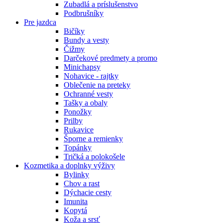
Zubadlá a príslušenstvo
Podbrušníky
Pre jazdca
Bičíky
Bundy a vesty
Čižmy
Darčekové predmety a promo
Minichapsy
Nohavice - rajtky
Oblečenie na preteky
Ochranné vesty
Tašky a obaly
Ponožky
Prilby
Rukavice
Šporne a remienky
Topánky
Tričká a polokošele
Kozmetika a doplnky výživy
Bylinky
Chov a rast
Dýchacie cesty
Imunita
Kopytá
Koža a srsť