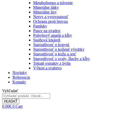
Metabolismus a trávenie
Minerálne látky
Minerálne lizy
Nervy a vyrovnanosť
Ochrana proti hmyzu
Pamlsky
Pasce na ovadov
Pohybový aparát a kĺby
Stajňová lekáreň
Starostlivosť o kopytá
Starostlivosť o kožené výrobky
Starostlivosť o kožu a srsť
Starostlivosť o svaly, šlachy a kĺby
Tekuté extrakty z bylin
Výkon a svalstvo
Novinky
Referencie
Kontakt
Vyhľadať
HĽADAŤ
0,00
€
0
Cart