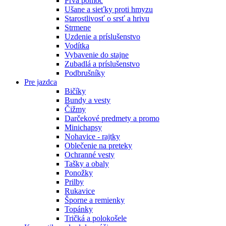
Prvá pomoc
Ušane a sieťky proti hmyzu
Starostlivosť o srsť a hrivu
Strmene
Uzdenie a príslušenstvo
Vodítka
Vybavenie do stajne
Zubadlá a príslušenstvo
Podbrušníky
Pre jazdca
Bičíky
Bundy a vesty
Čižmy
Darčekové predmety a promo
Minichapsy
Nohavice - rajtky
Oblečenie na preteky
Ochranné vesty
Tašky a obaly
Ponožky
Prilby
Rukavice
Šporne a remienky
Topánky
Tričká a polokošele