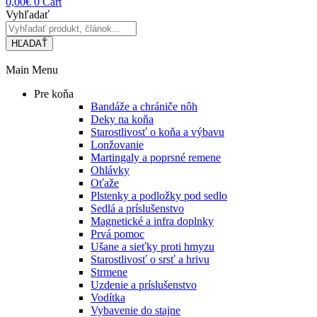
0,00
€
0
Cart
Vyhľadať
HĽADAŤ
Main Menu
Pre koňa
Bandáže a chrániče nôh
Deky na koňa
Starostlivosť o koňa a výbavu
Lonžovanie
Martingaly a poprsné remene
Ohlávky
Oťaže
Plstenky a podložky pod sedlo
Sedlá a príslušenstvo
Magnetické a infra doplnky
Prvá pomoc
Ušane a sieťky proti hmyzu
Starostlivosť o srsť a hrivu
Strmene
Uzdenie a príslušenstvo
Vodítka
Vybavenie do stajne