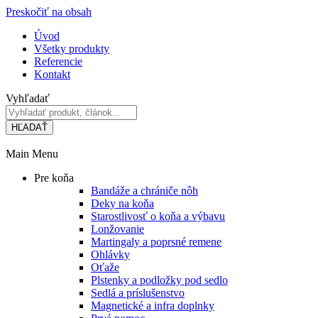
Preskočiť na obsah
Úvod
Všetky produkty
Referencie
Kontakt
Vyhľadať
HĽADAŤ
Main Menu
Pre koňa
Bandáže a chrániče nôh
Deky na koňa
Starostlivosť o koňa a výbavu
Lonžovanie
Martingaly a poprsné remene
Ohlávky
Oťaže
Plstenky a podložky pod sedlo
Sedlá a príslušenstvo
Magnetické a infra doplnky