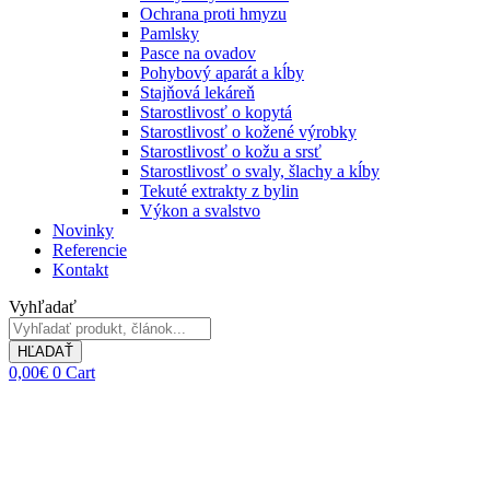
Ochrana proti hmyzu
Pamlsky
Pasce na ovadov
Pohybový aparát a kĺby
Stajňová lekáreň
Starostlivosť o kopytá
Starostlivosť o kožené výrobky
Starostlivosť o kožu a srsť
Starostlivosť o svaly, šlachy a kĺby
Tekuté extrakty z bylin
Výkon a svalstvo
Novinky
Referencie
Kontakt
Vyhľadať
HĽADAŤ
0,00
€
0
Cart