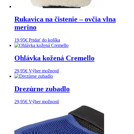
Rukavica na čistenie – ovčia vlna
merino
19,95
€
Pridať do košíka
Ohlávka kožená Cremello
29,95
€
Výber možností
Tento
produkt
má
viacero
Drezúrne zubadlo
variantov.
Možnosti
29,95
€
Výber možností
Tento
si
produkt
môžete
má
vybrať
viacero
na
variantov.
stránke
Možnosti
produktu.
si