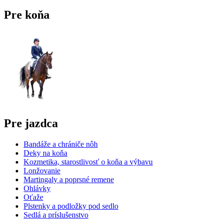
Pre koňa
Pre jazdca
Bandáže a chrániče nôh
Deky na koňa
Kozmetika, starostlivosť o koňa a výbavu
Lonžovanie
Martingaly a poprsné remene
Ohlávky
Oťaže
Plstenky a podložky pod sedlo
Sedlá a príslušenstvo