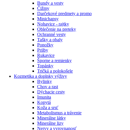
Bundy a vesty
Čižmy
Darčekové predmety a promo
Minichapsy
Nohavice - rajtky
Oblečenie na preteky
Ochranné vesty
Tašky a obaly
Ponožky
Prilby
Rukavice
Šporne a remienky
Topánky
Tričká a polokošele
Kozmetika a doplnky výživy
Bylinky
Chov a rast
Dýchacie cesty
Imunita
Kopytá
Koža a srsť
Metabolismus a trávenie
Minerálne látky
Minerálne lizy
Nervy a vyrovnanosť