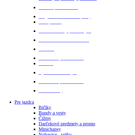
Sedlá a príslušenstvo
Magnetické a infra doplnky
Prvá pomoc
Ušane a sieťky proti hmyzu
Starostlivosť o srsť a hrivu
Strmene
Uzdenie a príslušenstvo
Vodítka
Vybavenie do stajne
Zubadlá a príslušenstvo
Podbrušníky
Pre jazdca
Bičíky
Bundy a vesty
Čižmy
Darčekové predmety a promo
Minichapsy
Nohavice - rajtky