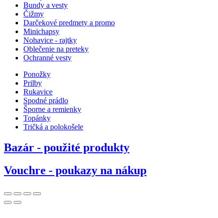
Bundy a vesty
Čižmy
Darčekové predmety a promo
Minichapsy
Nohavice - rajtky
Oblečenie na preteky
Ochranné vesty
Ponožky
Prilby
Rukavice
Spodné prádlo
Šporne a remienky
Topánky
Tričká a polokošele
Bazár - použité produkty
Vouchre - poukazy na nákup