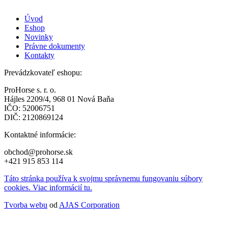
stránke
produktu.
Úvod
Eshop
Novinky
Právne dokumenty
Kontakty
Prevádzkovateľ eshopu:
ProHorse s. r. o.
Hájles 2209/4, 968 01 Nová Baňa
IČO: 52006751
DIČ: 2120869124
Kontaktné informácie:
obchod@prohorse.sk
+421 915 853 114
Táto stránka používa k svojmu správnemu fungovaniu súbory
cookies. Viac informácií tu.
Tvorba webu
od
AJAS Corporation