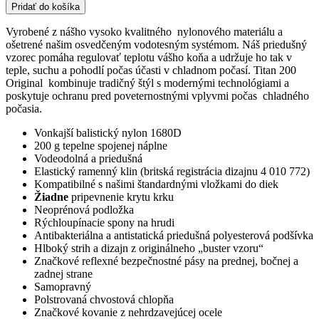
Deka
Pridať do košíka
Turnout
Titan
Vyrobené z nášho vysoko kvalitného nylonového materiálu a
200
ošetrené našim osvedčeným vodotesným systémom. Náš priedušný
vzorec pomáha regulovať teplotu vášho koňa a udržuje ho tak v
teple, suchu a pohodlí počas účasti v chladnom počasí. Titan 200
Original kombinuje tradičný štýl s modernými technológiami a
poskytuje ochranu pred poveternostnými vplyvmi počas chladného
počasia.
Vonkajší balistický nylon 1680D
200 g tepelne spojenej náplne
Vodeodolná a priedušná
Elastický ramenný klin (britská registrácia dizajnu 4 010 772)
Kompatibilné s našimi štandardnými vložkami do diek
Žiadne
pripevnenie krytu krku
Neoprénová podložka
Rýchloupínacie spony na hrudi
Antibakteriálna a antistatická priedušná polyesterová podšívka
Hlboký strih a dizajn z originálneho „buster vzoru“
Značkové reflexné bezpečnostné pásy na prednej, bočnej a
zadnej strane
Samopravný
Polstrovaná chvostová chlopňa
Značkové kovanie z nehrdzavejúcej ocele