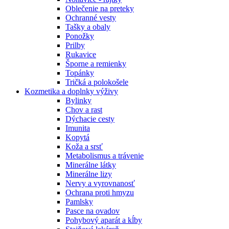
Oblečenie na preteky
Ochranné vesty
Tašky a obaly
Ponožky
Prilby
Rukavice
Šporne a remienky
Topánky
Tričká a polokošele
Kozmetika a doplnky výživy
Bylinky
Chov a rast
Dýchacie cesty
Imunita
Kopytá
Koža a srsť
Metabolismus a trávenie
Minerálne látky
Minerálne lizy
Nervy a vyrovnanosť
Ochrana proti hmyzu
Pamlsky
Pasce na ovadov
Pohybový aparát a kĺby