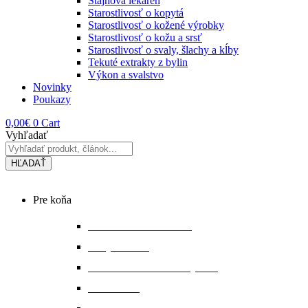
Stajňová lekáreň
Starostlivosť o kopytá
Starostlivosť o kožené výrobky
Starostlivosť o kožu a srsť
Starostlivosť o svaly, šlachy a kĺby
Tekuté extrakty z bylin
Výkon a svalstvo
Novinky
Poukazy
0,00
€
0
Cart
Vyhľadať
HĽADAŤ
Main
Pre koňa
Menu
Bandáže a chrániče nôh
Deky na koňa
Starostlivosť o koňa a výbavu
Lonžovanie