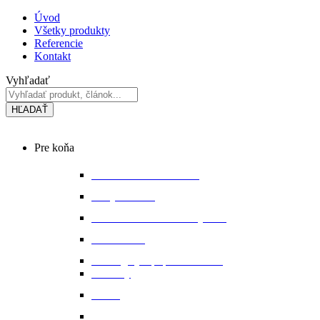
Preskočiť
Úvod
na
Všetky produkty
obsah
Referencie
Kontakt
Vyhľadať
HĽADAŤ
Main
Pre koňa
Menu
Bandáže a chrániče nôh
Deky na koňa
Starostlivosť o koňa a výbavu
Lonžovanie
Martingaly a poprsné remene
Ohlávky
Oťaže
Plstenky a podložky pod sedlo