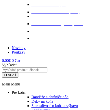
Starostlivosť o kopytá
Starostlivosť o kožené výrobky
Starostlivosť o kožu a srsť
Starostlivosť o svaly, šlachy a kĺby
Tekuté extrakty z bylin
Výkon a svalstvo
Novinky
Poukazy
0,00
€
0
Cart
Vyhľadať
HĽADAŤ
Main Menu
Pre koňa
Bandáže a chrániče nôh
Deky na koňa
Starostlivosť o koňa a výbavu