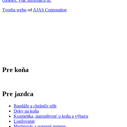
cookies. Viac informácií tu.
Tvorba webu
od
AJAS Corporation
Pre koňa
Pre jazdca
Bandáže a chrániče nôh
Deky na koňa
Kozmetika, starostlivosť o koňa a výbavu
Lonžovanie
Martingaly a poprsné remene