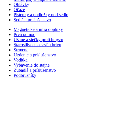
Ohlávky
Oťaže
Plstenky a podložky pod sedlo
Sedlá a príslušenstvo
Magnetické a infra doplnky
Prvá pomoc
Ušane a sieťky proti hmyzu
Starostlivosť o srsť a hrivu
Strmene
Uzdenie a príslušenstvo
Vodítka
Vybavenie do stajne
Zubadlá a príslušenstvo
Podbrušníky