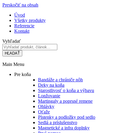
Preskočiť na obsah
Úvod
Všetky produkty
Referencie
Kontakt
Vyhľadať
HĽADAŤ
Main Menu
Pre koňa
Bandáže a chrániče nôh
Deky na koňa
Starostlivosť o koňa a výbavu
Lonžovanie
Martingaly a poprsné remene
Ohlávky
Oťaže
Plstenky a podložky pod sedlo
Sedlá a príslušenstvo
Magnetické a infra doplnky