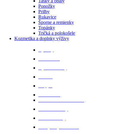
Tašky a obaly
Ponožky
Prilby
Rukavice
Šporne a remienky
Topánky
Tričká a polokošele
Kozmetika a doplnky výživy
Bylinky
Chov a rast
Dýchacie cesty
Imunita
Kopytá
Koža a srsť
Metabolismus a trávenie
Minerálne látky
Minerálne lizy
Nervy a vyrovnanosť