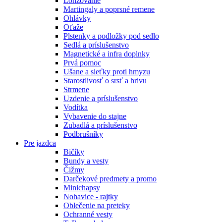
Lonžovanie
Martingaly a poprsné remene
Ohlávky
Oťaže
Plstenky a podložky pod sedlo
Sedlá a príslušenstvo
Magnetické a infra doplnky
Prvá pomoc
Ušane a sieťky proti hmyzu
Starostlivosť o srsť a hrivu
Strmene
Uzdenie a príslušenstvo
Vodítka
Vybavenie do stajne
Zubadlá a príslušenstvo
Podbrušníky
Pre jazdca
Bičíky
Bundy a vesty
Čižmy
Darčekové predmety a promo
Minichapsy
Nohavice - rajtky
Oblečenie na preteky
Ochranné vesty