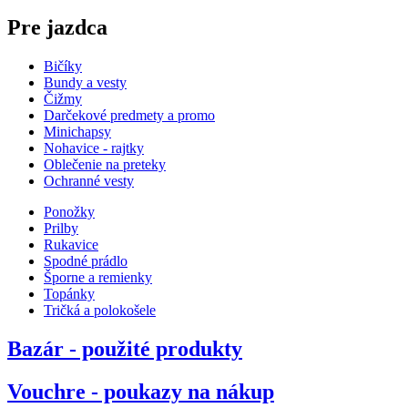
Pre jazdca
Bičíky
Bundy a vesty
Čižmy
Darčekové predmety a promo
Minichapsy
Nohavice - rajtky
Oblečenie na preteky
Ochranné vesty
Ponožky
Prilby
Rukavice
Spodné prádlo
Šporne a remienky
Topánky
Tričká a polokošele
Bazár - použité produkty
Vouchre - poukazy na nákup