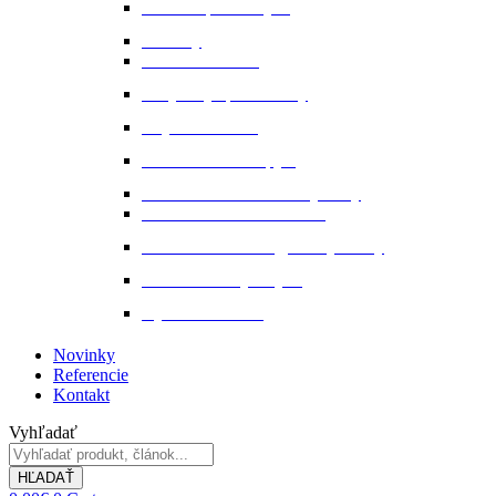
Ochrana proti hmyzu
Pamlsky
Pasce na ovadov
Pohybový aparát a kĺby
Stajňová lekáreň
Starostlivosť o kopytá
Starostlivosť o kožené výrobky
Starostlivosť o kožu a srsť
Starostlivosť o svaly, šlachy a kĺby
Tekuté extrakty z bylin
Výkon a svalstvo
Novinky
Referencie
Kontakt
Vyhľadať
HĽADAŤ