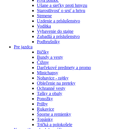
Prvá pomoc
Ušane a sieťky proti hmyzu
Starostlivosť o srsť a hrivu
Strmene
Uzdenie a príslušenstvo
Vodítka
Vybavenie do stajne
Zubadlá a príslušenstvo
Podbrušníky
Pre jazdca
Bičíky
Bundy a vesty
Čižmy
Darčekové predmety a promo
Minichapsy
Nohavice - rajtky
Oblečenie na preteky
Ochranné vesty
Tašky a obaly
Ponožky
Prilby
Rukavice
Šporne a remienky
Topánky
Tričká a polokošele