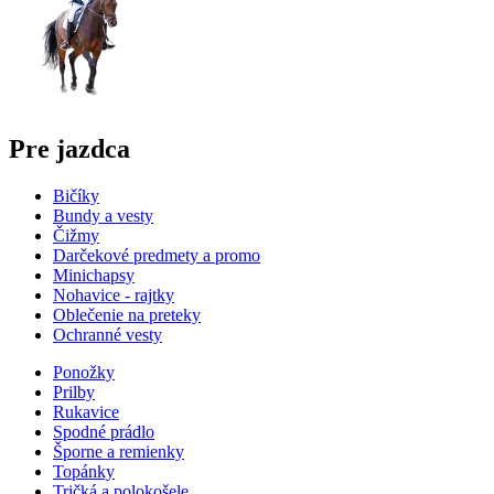
Pre jazdca
Bičíky
Bundy a vesty
Čižmy
Darčekové predmety a promo
Minichapsy
Nohavice - rajtky
Oblečenie na preteky
Ochranné vesty
Ponožky
Prilby
Rukavice
Spodné prádlo
Šporne a remienky
Topánky
Tričká a polokošele