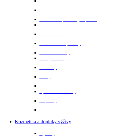
Bundy a vesty
Čižmy
Darčekové predmety a promo
Minichapsy
Nohavice - rajtky
Oblečenie na preteky
Ochranné vesty
Tašky a obaly
Ponožky
Prilby
Rukavice
Šporne a remienky
Topánky
Tričká a polokošele
Kozmetika a doplnky výživy
Bylinky