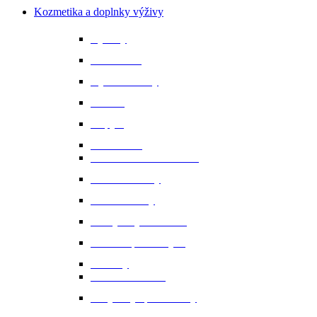
Kozmetika a doplnky výživy
Bylinky
Chov a rast
Dýchacie cesty
Imunita
Kopytá
Koža a srsť
Metabolismus a trávenie
Minerálne látky
Minerálne lizy
Nervy a vyrovnanosť
Ochrana proti hmyzu
Pamlsky
Pasce na ovadov
Pohybový aparát a kĺby