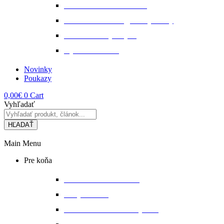
Starostlivosť o kožu a srsť
Starostlivosť o svaly, šlachy a kĺby
Tekuté extrakty z bylin
Výkon a svalstvo
Novinky
Poukazy
0,00
€
0
Cart
Vyhľadať
HĽADAŤ
Main Menu
Pre koňa
Bandáže a chrániče nôh
Deky na koňa
Starostlivosť o koňa a výbavu