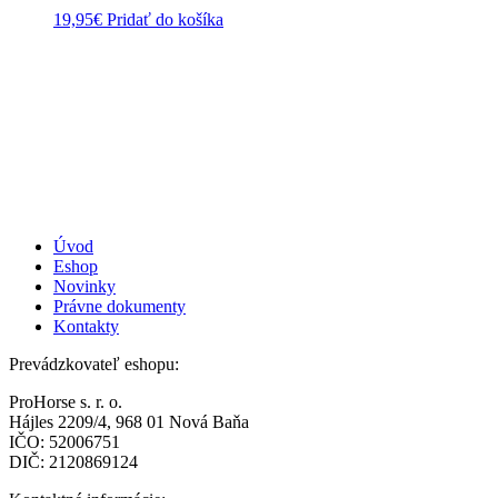
19,95
€
Pridať do košíka
Úvod
Eshop
Novinky
Právne dokumenty
Kontakty
Prevádzkovateľ eshopu:
ProHorse s. r. o.
Hájles 2209/4, 968 01 Nová Baňa
IČO: 52006751
DIČ: 2120869124