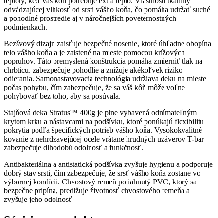
teploty, keď váš kôň potrebuje extra teplo. Vlastnosti tkaniny
odvádzajúcej vlhkosť od srsti vášho koňa, čo pomáha udržať suché
a pohodlné prostredie aj v náročnejších poveternostných
podmienkach.
Bezšvový dizajn zaisťuje bezpečné nosenie, ktoré úhľadne obopína
telo vášho koňa a je zaistené na mieste pomocou krížových
popruhov. Táto premyslená konštrukcia pomáha zmierniť tlak na
chrbticu, zabezpečuje pohodlie a znižuje akékoľvek riziko
odierania. Samonastavovacia technológia udržiava deku na mieste
počas pohybu, čím zabezpečuje, že sa váš kôň môže voľne
pohybovať bez toho, aby sa posúvala.
Stajňová deka Stratus™ 400g je plne vybavená odnímateľným
krytom krku a nástavcami na podšívku, ktoré ponúkajú flexibilitu
pokrytia podľa špecifických potrieb vášho koňa. Vysokokvalitné
kovanie z nehrdzavejúcej ocele vrátane hrudných uzáverov T-bar
zabezpečuje dlhodobú odolnosť a funkčnosť.
Antibakteriálna a antistatická podšívka zvyšuje hygienu a podporuje
dobrý stav srsti, čím zabezpečuje, že srsť vášho koňa zostane vo
výbornej kondícii. Chvostový remeň potiahnutý PVC, ktorý sa
bezpečne pripína, predlžuje životnosť chvostového remeňa a
zvyšuje jeho odolnosť.