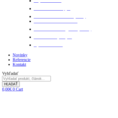
Stajňová lekáreň
Starostlivosť o kopytá
Starostlivosť o kožené výrobky
Starostlivosť o kožu a srsť
Starostlivosť o svaly, šlachy a kĺby
Tekuté extrakty z bylin
Výkon a svalstvo
Novinky
Referencie
Kontakt
Vyhľadať
HĽADAŤ
0,00
€
0
Cart