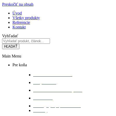
Preskočiť na obsah
Úvod
Všetky produkty
Referencie
Kontakt
Vyhľadať
HĽADAŤ
Main Menu
Pre koňa
Bandáže a chrániče nôh
Deky na koňa
Starostlivosť o koňa a výbavu
Lonžovanie
Martingaly a poprsné remene
Ohlávky