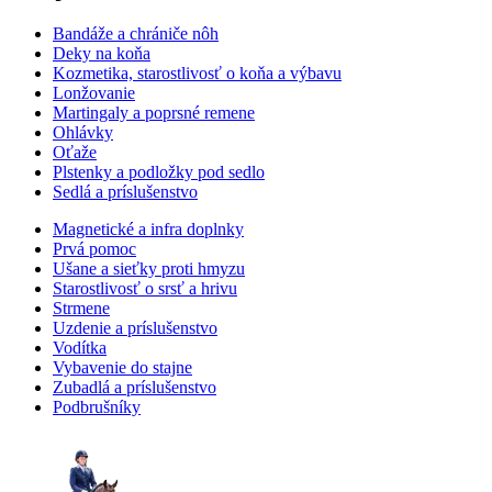
Bandáže a chrániče nôh
Deky na koňa
Kozmetika, starostlivosť o koňa a výbavu
Lonžovanie
Martingaly a poprsné remene
Ohlávky
Oťaže
Plstenky a podložky pod sedlo
Sedlá a príslušenstvo
Magnetické a infra doplnky
Prvá pomoc
Ušane a sieťky proti hmyzu
Starostlivosť o srsť a hrivu
Strmene
Uzdenie a príslušenstvo
Vodítka
Vybavenie do stajne
Zubadlá a príslušenstvo
Podbrušníky