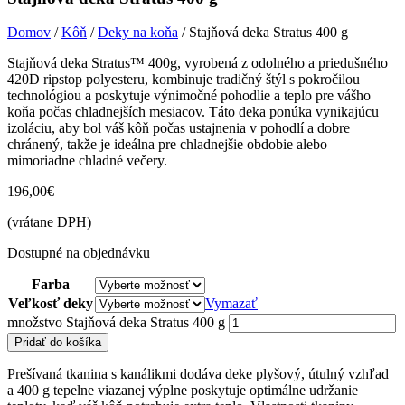
Domov
/
Kôň
/
Deky na koňa
/ Stajňová deka Stratus 400 g
Stajňová deka Stratus™ 400g, vyrobená z odolného a priedušného
420D ripstop polyesteru, kombinuje tradičný štýl s pokročilou
technológiou a poskytuje výnimočné pohodlie a teplo pre vášho
koňa počas chladnejších mesiacov. Táto deka ponúka vynikajúcu
izoláciu, aby bol váš kôň počas ustajnenia v pohodlí a dobre
chránený, takže je ideálna pre chladnejšie obdobie alebo
mimoriadne chladné večery.
196,00
€
(vrátane DPH)
Dostupné na objednávku
Farba
Veľkosť deky
Vymazať
množstvo Stajňová deka Stratus 400 g
Pridať do košíka
Prešívaná tkanina s kanálikmi dodáva deke plyšový, útulný vzhľad
a 400 g tepelne viazanej výplne poskytuje optimálne udržanie