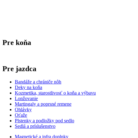
Pre koňa
Pre jazdca
Bandáže a chrániče nôh
Deky na koňa
Kozmetika, starostlivosť o koňa a výbavu
Lonžovanie
Martingaly a poprsné remene
Ohlávky
Oťaže
Plstenky a podložky pod sedlo
Sedlá a príslušenstvo
Magnetické a infra doplnky