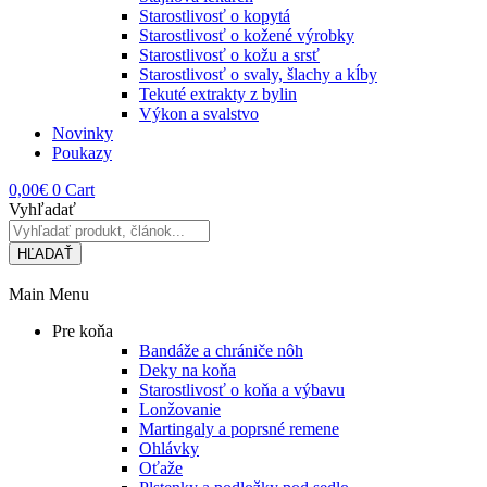
Starostlivosť o kopytá
Starostlivosť o kožené výrobky
Starostlivosť o kožu a srsť
Starostlivosť o svaly, šlachy a kĺby
Tekuté extrakty z bylin
Výkon a svalstvo
Novinky
Poukazy
0,00
€
0
Cart
Vyhľadať
HĽADAŤ
Main Menu
Pre koňa
Bandáže a chrániče nôh
Deky na koňa
Starostlivosť o koňa a výbavu
Lonžovanie
Martingaly a poprsné remene
Ohlávky
Oťaže