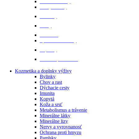
Ochranné vesty
Tašky a obaly
Ponožky
Prilby
Rukavice
Šporne a remienky
Topánky
Tričká a polokošele
Kozmetika a doplnky výživy
Bylinky
Chov a rast
Dýchacie cesty
Imunita
Kopytá
Koža a srsť
Metabolismus a trávenie
Minerálne látky
Minerálne lizy
Nervy a vyrovnanosť
Ochrana proti hmyzu
Pamlsky