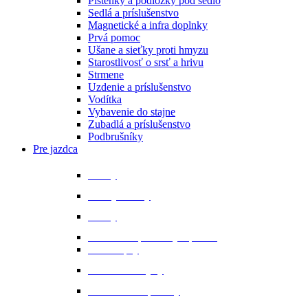
Plstenky a podložky pod sedlo
Sedlá a príslušenstvo
Magnetické a infra doplnky
Prvá pomoc
Ušane a sieťky proti hmyzu
Starostlivosť o srsť a hrivu
Strmene
Uzdenie a príslušenstvo
Vodítka
Vybavenie do stajne
Zubadlá a príslušenstvo
Podbrušníky
Pre jazdca
Bičíky
Bundy a vesty
Čižmy
Darčekové predmety a promo
Minichapsy
Nohavice - rajtky
Oblečenie na preteky