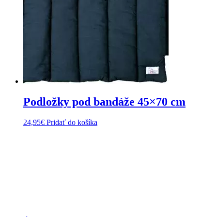
Podložky pod bandáže 45×70 cm
24,95
€
Pridať do košíka