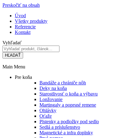
Preskočiť na obsah
Úvod
Všetky produkty
Referencie
Kontakt
Vyhľadať
HĽADAŤ
Main Menu
Pre koňa
Bandáže a chrániče nôh
Deky na koňa
Starostlivosť o koňa a výbavu
Lonžovanie
Martingaly a poprsné remene
Ohlávky
Oťaže
Plstenky a podložky pod sedlo
Sedlá a príslušenstvo
Magnetické a infra doplnky