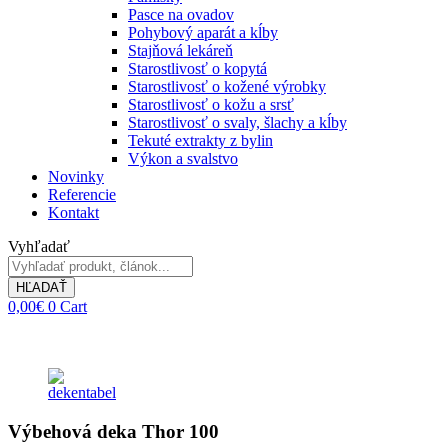
Pasce na ovadov
Pohybový aparát a kĺby
Stajňová lekáreň
Starostlivosť o kopytá
Starostlivosť o kožené výrobky
Starostlivosť o kožu a srsť
Starostlivosť o svaly, šlachy a kĺby
Tekuté extrakty z bylin
Výkon a svalstvo
Novinky
Referencie
Kontakt
Vyhľadať
HĽADAŤ
0,00
€
0
Cart
Výbehová deka Thor 100