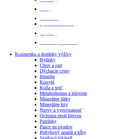
Prilby
Rukavice
Šporne a remienky
Topánky
Tričká a polokošele
Kozmetika a doplnky výživy
Bylinky
Chov a rast
Dýchacie cesty
Imunita
Kopytá
Koža a srsť
Metabolismus a trávenie
Minerálne látky
Minerálne lizy
Nervy a vyrovnanosť
Ochrana proti hmyzu
Pamlsky
Pasce na ovadov
Pohybový aparát a kĺby
Stajňová lekáreň