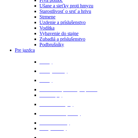
Prvá pomoc
Ušane a sieťky proti hmyzu
Starostlivosť o srsť a hrivu
Strmene
Uzdenie a príslušenstvo
Vodítka
Vybavenie do stajne
Zubadlá a príslušenstvo
Podbrušníky
Pre jazdca
Bičíky
Bundy a vesty
Čižmy
Darčekové predmety a promo
Minichapsy
Nohavice - rajtky
Oblečenie na preteky
Ochranné vesty
Tašky a obaly
Ponožky