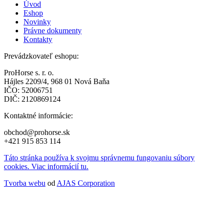
Úvod
Eshop
Novinky
Právne dokumenty
Kontakty
Prevádzkovateľ eshopu:
ProHorse s. r. o.
Hájles 2209/4, 968 01 Nová Baňa
IČO: 52006751
DIČ: 2120869124
Kontaktné informácie:
obchod@prohorse.sk
+421 915 853 114
Táto stránka používa k svojmu správnemu fungovaniu súbory
cookies. Viac informácií tu.
Tvorba webu
od
AJAS Corporation