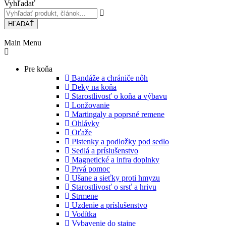
Vyhľadať
HĽADAŤ
Main Menu
Pre koňa
Bandáže a chrániče nôh
Deky na koňa
Starostlivosť o koňa a výbavu
Lonžovanie
Martingaly a poprsné remene
Ohlávky
Oťaže
Plstenky a podložky pod sedlo
Sedlá a príslušenstvo
Magnetické a infra doplnky
Prvá pomoc
Ušane a sieťky proti hmyzu
Starostlivosť o srsť a hrivu
Strmene
Uzdenie a príslušenstvo
Vodítka
Vybavenie do stajne