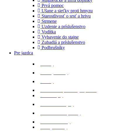
Magnetické a infra doplnky
Prvá pomoc
Ušane a sieťky proti hmyzu
Starostlivosť o srsť a hrivu
Strmene
Uzdenie a príslušenstvo
Vodítka
Vybavenie do stajne
Zubadlá a príslušenstvo
Podbrušníky
Pre jazdca
Bičíky
Bundy a vesty
Čižmy
Darčekové predmety a promo
Minichapsy
Nohavice - rajtky
Oblečenie na preteky
Ochranné vesty
Tašky a obaly