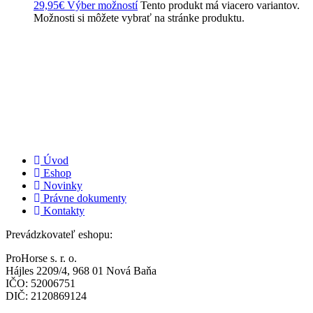
29,95
€
Výber možností
Tento produkt má viacero variantov.
Možnosti si môžete vybrať na stránke produktu.
Úvod
Eshop
Novinky
Právne dokumenty
Kontakty
Prevádzkovateľ eshopu:
ProHorse s. r. o.
Hájles 2209/4, 968 01 Nová Baňa
IČO: 52006751
DIČ: 2120869124