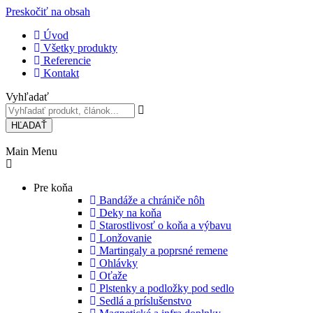
Preskočiť na obsah
Úvod
Všetky produkty
Referencie
Kontakt
Vyhľadať
HĽADAŤ
Main Menu
Pre koňa
Bandáže a chrániče nôh
Deky na koňa
Starostlivosť o koňa a výbavu
Lonžovanie
Martingaly a poprsné remene
Ohlávky
Oťaže
Plstenky a podložky pod sedlo
Sedlá a príslušenstvo