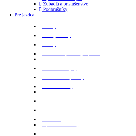
Zubadlá a príslušenstvo
Podbrušníky
Pre jazdca
Bičíky
Bundy a vesty
Čižmy
Darčekové predmety a promo
Minichapsy
Nohavice - rajtky
Oblečenie na preteky
Ochranné vesty
Tašky a obaly
Ponožky
Prilby
Rukavice
Šporne a remienky
Topánky