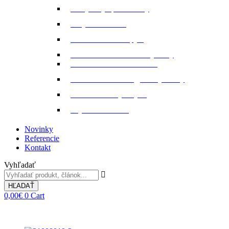
Pohybový aparát a kĺby
Stajňová lekáreň
Starostlivosť o kopytá
Starostlivosť o kožené výrobky
Starostlivosť o kožu a srsť
Starostlivosť o svaly, šlachy a kĺby
Tekuté extrakty z bylin
Výkon a svalstvo
Novinky
Referencie
Kontakt
Vyhľadať
HĽADAŤ
0,00
€
0
Cart