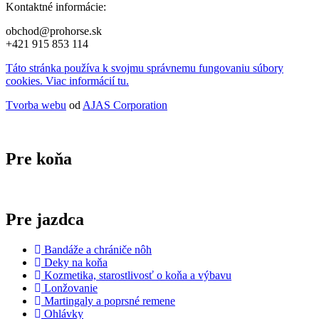
Kontaktné informácie:
obchod@prohorse.sk
+421 915 853 114
Táto stránka používa k svojmu správnemu fungovaniu súbory
cookies. Viac informácií tu.
Tvorba webu
od
AJAS Corporation
Pre koňa
Pre jazdca
Bandáže a chrániče nôh
Deky na koňa
Kozmetika, starostlivosť o koňa a výbavu
Lonžovanie
Martingaly a poprsné remene
Ohlávky