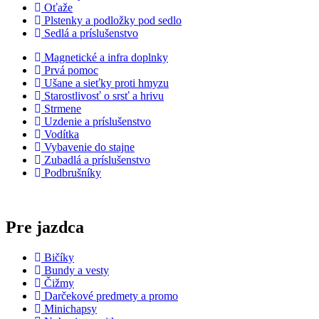
Oťaže
Plstenky a podložky pod sedlo
Sedlá a príslušenstvo
Magnetické a infra doplnky
Prvá pomoc
Ušane a sieťky proti hmyzu
Starostlivosť o srsť a hrivu
Strmene
Uzdenie a príslušenstvo
Vodítka
Vybavenie do stajne
Zubadlá a príslušenstvo
Podbrušníky
Pre jazdca
Bičíky
Bundy a vesty
Čižmy
Darčekové predmety a promo
Minichapsy