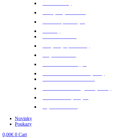
Minerálne lizy
Nervy a vyrovnanosť
Ochrana proti hmyzu
Pamlsky
Pasce na ovadov
Pohybový aparát a kĺby
Stajňová lekáreň
Starostlivosť o kopytá
Starostlivosť o kožené výrobky
Starostlivosť o kožu a srsť
Starostlivosť o svaly, šlachy a kĺby
Tekuté extrakty z bylin
Výkon a svalstvo
Novinky
Poukazy
0,00
€
0
Cart