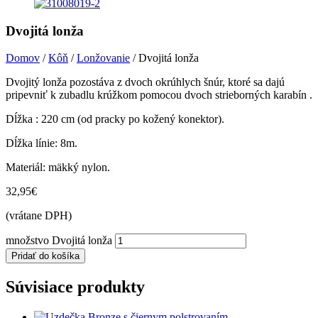
Dvojitá lonža
Domov
/
Kôň
/
Lonžovanie
/ Dvojitá lonža
Dvojitý lonža pozostáva z dvoch okrúhlych šnúr, ktoré sa dajú
pripevniť k zubadlu krúžkom pomocou dvoch strieborných karabín .
Dĺžka : 220 cm (od pracky po kožený konektor).
Dĺžka línie: 8m.
Materiál: mäkký nylon.
32,95
€
(vrátane DPH)
množstvo Dvojitá lonža
Pridať do košíka
Súvisiace produkty