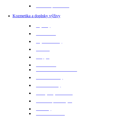
Tričká a polokošele
Kozmetika a doplnky výživy
Bylinky
Chov a rast
Dýchacie cesty
Imunita
Kopytá
Koža a srsť
Metabolismus a trávenie
Minerálne látky
Minerálne lizy
Nervy a vyrovnanosť
Ochrana proti hmyzu
Pamlsky
Pasce na ovadov