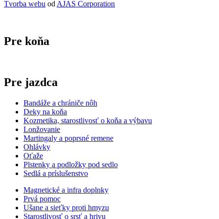
Tvorba webu
od
AJAS Corporation
Pre koňa
Pre jazdca
Bandáže a chrániče nôh
Deky na koňa
Kozmetika, starostlivosť o koňa a výbavu
Lonžovanie
Martingaly a poprsné remene
Ohlávky
Oťaže
Plstenky a podložky pod sedlo
Sedlá a príslušenstvo
Magnetické a infra doplnky
Prvá pomoc
Ušane a sieťky proti hmyzu
Starostlivosť o srsť a hrivu