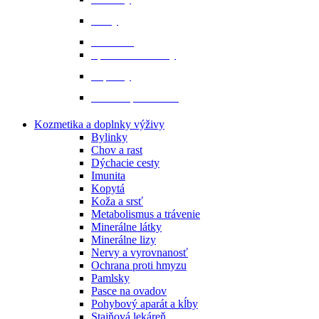
Prilby
Rukavice
Šporne a remienky
Topánky
Tričká a polokošele
Kozmetika a doplnky výživy
Bylinky
Chov a rast
Dýchacie cesty
Imunita
Kopytá
Koža a srsť
Metabolismus a trávenie
Minerálne látky
Minerálne lizy
Nervy a vyrovnanosť
Ochrana proti hmyzu
Pamlsky
Pasce na ovadov
Pohybový aparát a kĺby
Stajňová lekáreň