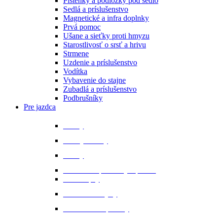
Plstenky a podložky pod sedlo
Sedlá a príslušenstvo
Magnetické a infra doplnky
Prvá pomoc
Ušane a sieťky proti hmyzu
Starostlivosť o srsť a hrivu
Strmene
Uzdenie a príslušenstvo
Vodítka
Vybavenie do stajne
Zubadlá a príslušenstvo
Podbrušníky
Pre jazdca
Bičíky
Bundy a vesty
Čižmy
Darčekové predmety a promo
Minichapsy
Nohavice - rajtky
Oblečenie na preteky