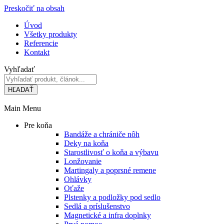
Preskočiť na obsah
Úvod
Všetky produkty
Referencie
Kontakt
Vyhľadať
HĽADAŤ
Main Menu
Pre koňa
Bandáže a chrániče nôh
Deky na koňa
Starostlivosť o koňa a výbavu
Lonžovanie
Martingaly a poprsné remene
Ohlávky
Oťaže
Plstenky a podložky pod sedlo
Sedlá a príslušenstvo
Magnetické a infra doplnky