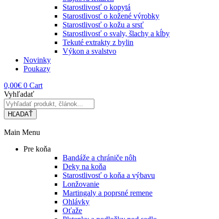
Starostlivosť o kopytá
Starostlivosť o kožené výrobky
Starostlivosť o kožu a srsť
Starostlivosť o svaly, šlachy a kĺby
Tekuté extrakty z bylin
Výkon a svalstvo
Novinky
Poukazy
0,00
€
0
Cart
Vyhľadať
HĽADAŤ
Main Menu
Pre koňa
Bandáže a chrániče nôh
Deky na koňa
Starostlivosť o koňa a výbavu
Lonžovanie
Martingaly a poprsné remene
Ohlávky
Oťaže