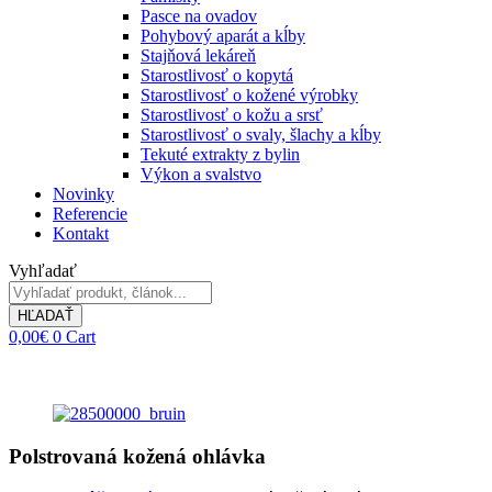
Pasce na ovadov
Pohybový aparát a kĺby
Stajňová lekáreň
Starostlivosť o kopytá
Starostlivosť o kožené výrobky
Starostlivosť o kožu a srsť
Starostlivosť o svaly, šlachy a kĺby
Tekuté extrakty z bylin
Výkon a svalstvo
Novinky
Referencie
Kontakt
Vyhľadať
HĽADAŤ
0,00
€
0
Cart
Polstrovaná kožená ohlávka