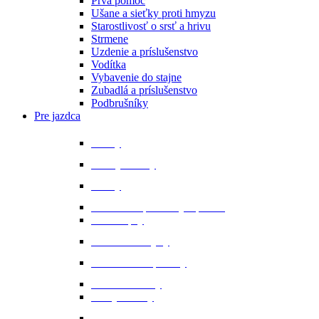
Prvá pomoc
Ušane a sieťky proti hmyzu
Starostlivosť o srsť a hrivu
Strmene
Uzdenie a príslušenstvo
Vodítka
Vybavenie do stajne
Zubadlá a príslušenstvo
Podbrušníky
Pre jazdca
Bičíky
Bundy a vesty
Čižmy
Darčekové predmety a promo
Minichapsy
Nohavice - rajtky
Oblečenie na preteky
Ochranné vesty
Tašky a obaly
Ponožky