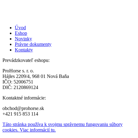
Úvod
Eshop
Novinky
Právne dokumenty
Kontakty
Prevádzkovateľ eshopu:
ProHorse s. r. o.
Hájles 2209/4, 968 01 Nová Baňa
IČO: 52006751
DIČ: 2120869124
Kontaktné informácie:
obchod@prohorse.sk
+421 915 853 114
Táto stránka používa k svojmu správnemu fungovaniu súbory
cookies. Viac informácií tu.