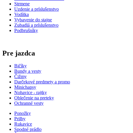
Strmene
Uzdenie a príslušenstvo
Vodítka
Vybavenie do stajne
Zubadlá a príslušenstvo
Podbrušníky
Pre jazdca
Bičíky
Bundy a vesty
Čižmy
Darčekové predmety a promo
Minichapsy
Nohavice - rajtky
Oblečenie na preteky
Ochranné vesty
Ponožky
Prilby
Rukavice
Spodné prádlo