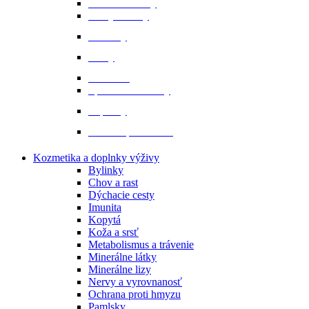
Ochranné vesty
Tašky a obaly
Ponožky
Prilby
Rukavice
Šporne a remienky
Topánky
Tričká a polokošele
Kozmetika a doplnky výživy
Bylinky
Chov a rast
Dýchacie cesty
Imunita
Kopytá
Koža a srsť
Metabolismus a trávenie
Minerálne látky
Minerálne lizy
Nervy a vyrovnanosť
Ochrana proti hmyzu
Pamlsky