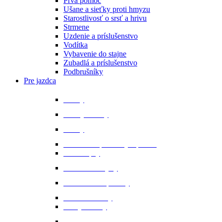
Prvá pomoc
Ušane a sieťky proti hmyzu
Starostlivosť o srsť a hrivu
Strmene
Uzdenie a príslušenstvo
Vodítka
Vybavenie do stajne
Zubadlá a príslušenstvo
Podbrušníky
Pre jazdca
Bičíky
Bundy a vesty
Čižmy
Darčekové predmety a promo
Minichapsy
Nohavice - rajtky
Oblečenie na preteky
Ochranné vesty
Tašky a obaly
Ponožky