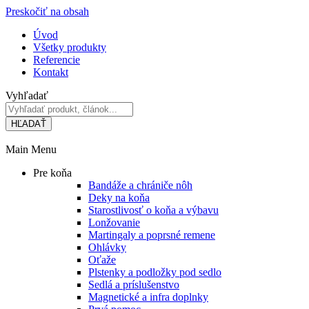
Preskočiť na obsah
Úvod
Všetky produkty
Referencie
Kontakt
Vyhľadať
HĽADAŤ
Main Menu
Pre koňa
Bandáže a chrániče nôh
Deky na koňa
Starostlivosť o koňa a výbavu
Lonžovanie
Martingaly a poprsné remene
Ohlávky
Oťaže
Plstenky a podložky pod sedlo
Sedlá a príslušenstvo
Magnetické a infra doplnky