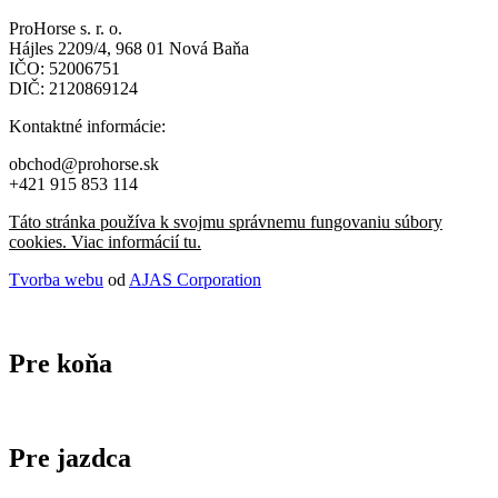
ProHorse s. r. o.
Hájles 2209/4, 968 01 Nová Baňa
IČO: 52006751
DIČ: 2120869124
Kontaktné informácie:
obchod@prohorse.sk
+421 915 853 114
Táto stránka používa k svojmu správnemu fungovaniu súbory
cookies. Viac informácií tu.
Tvorba webu
od
AJAS Corporation
Pre koňa
Pre jazdca