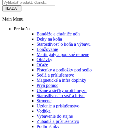
HĽADAŤ
Main Menu
Pre koňa
Bandáže a chrániče nôh
Deky na koňa
Starostlivosť o koňa a výbavu
Lonžovanie
Martingaly a poprsné remene
Ohlávky
Oťaže
Plstenky a podložky pod sedlo
Sedlá a príslušenstvo
Magnetické a infra doplnky
Prvá pomoc
Ušane a sieťky proti hmyzu
Starostlivosť o srsť a hrivu
Strmene
Uzdenie a príslušenstvo
Vodítka
Vybavenie do stajne
Zubadlá a príslušenstvo
Podbrušníky