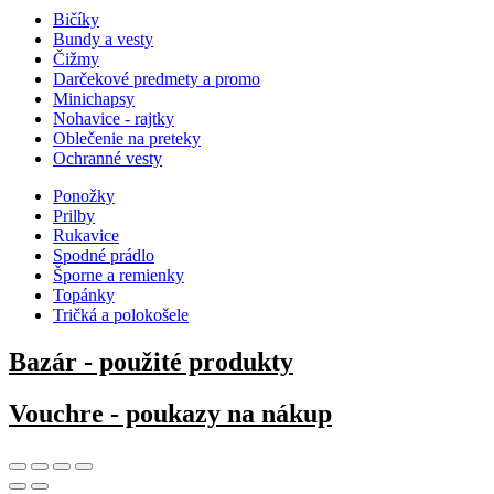
Bičíky
Bundy a vesty
Čižmy
Darčekové predmety a promo
Minichapsy
Nohavice - rajtky
Oblečenie na preteky
Ochranné vesty
Ponožky
Prilby
Rukavice
Spodné prádlo
Šporne a remienky
Topánky
Tričká a polokošele
Bazár - použité produkty
Vouchre - poukazy na nákup