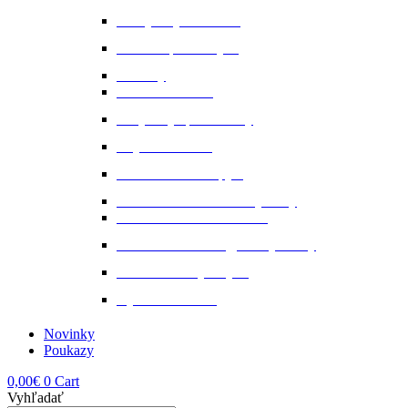
Nervy a vyrovnanosť
Ochrana proti hmyzu
Pamlsky
Pasce na ovadov
Pohybový aparát a kĺby
Stajňová lekáreň
Starostlivosť o kopytá
Starostlivosť o kožené výrobky
Starostlivosť o kožu a srsť
Starostlivosť o svaly, šlachy a kĺby
Tekuté extrakty z bylin
Výkon a svalstvo
Novinky
Poukazy
0,00
€
0
Cart
Vyhľadať