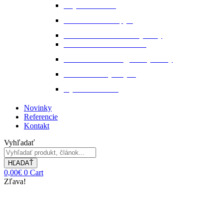
Stajňová lekáreň
Starostlivosť o kopytá
Starostlivosť o kožené výrobky
Starostlivosť o kožu a srsť
Starostlivosť o svaly, šlachy a kĺby
Tekuté extrakty z bylin
Výkon a svalstvo
Novinky
Referencie
Kontakt
Vyhľadať
HĽADAŤ
0,00
€
0
Cart
Zľava!