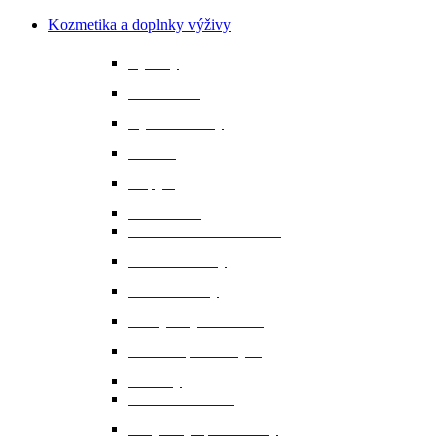
Kozmetika a doplnky výživy
Bylinky
Chov a rast
Dýchacie cesty
Imunita
Kopytá
Koža a srsť
Metabolismus a trávenie
Minerálne látky
Minerálne lizy
Nervy a vyrovnanosť
Ochrana proti hmyzu
Pamlsky
Pasce na ovadov
Pohybový aparát a kĺby