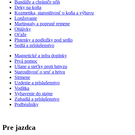
Bandáže a chrániče nôh
Deky na koňa
Kozmetika, starostlivosť o koňa a výbavu
Lonžovanie
Martingaly a poprsné remene
Ohlávky
Oťaže
Plstenky a podložky pod sedlo
Sedlá a príslušenstvo
Magnetické a infra doplnky
Prvá pomoc
Ušane a sieťky proti hmyzu
Starostlivosť o srsť a hrivu
Strmene
Uzdenie a príslušenstvo
Vodítka
Vybavenie do stajne
Zubadlá a príslušenstvo
Podbrušníky
Pre jazdca