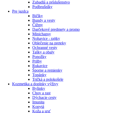
Zubadlá a príslušenstvo
Podbrušníky
Pre jazdca
Bičíky
Bundy a vesty
Čižmy
Darčekové predmety a promo
Minichapsy
Nohavice - rajtky
Oblečenie na preteky
Ochranné vesty
Tašky a obaly
Ponožky
Prilby
Rukavice
Šporne a remienky
Topánky
Tričká a polokošele
Kozmetika a doplnky výživy
Bylinky
Chov a rast
Dýchacie cesty
Imunita
Kopytá
Koža a srsť