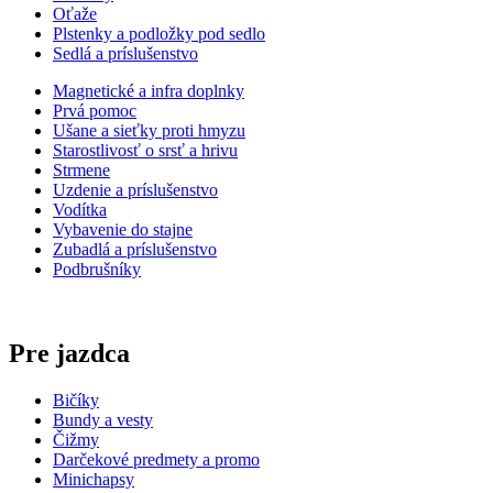
Oťaže
Plstenky a podložky pod sedlo
Sedlá a príslušenstvo
Magnetické a infra doplnky
Prvá pomoc
Ušane a sieťky proti hmyzu
Starostlivosť o srsť a hrivu
Strmene
Uzdenie a príslušenstvo
Vodítka
Vybavenie do stajne
Zubadlá a príslušenstvo
Podbrušníky
Pre jazdca
Bičíky
Bundy a vesty
Čižmy
Darčekové predmety a promo
Minichapsy