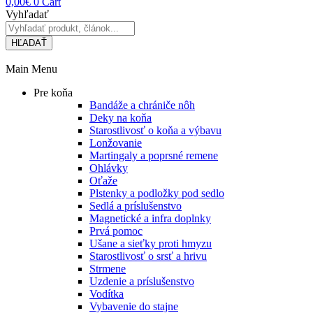
0,00
€
0
Cart
Vyhľadať
HĽADAŤ
Main Menu
Pre koňa
Bandáže a chrániče nôh
Deky na koňa
Starostlivosť o koňa a výbavu
Lonžovanie
Martingaly a poprsné remene
Ohlávky
Oťaže
Plstenky a podložky pod sedlo
Sedlá a príslušenstvo
Magnetické a infra doplnky
Prvá pomoc
Ušane a sieťky proti hmyzu
Starostlivosť o srsť a hrivu
Strmene
Uzdenie a príslušenstvo
Vodítka
Vybavenie do stajne