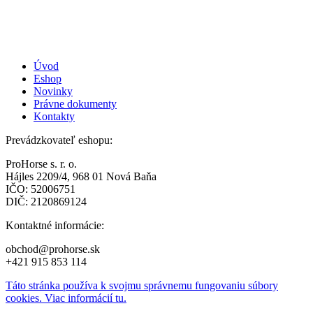
Úvod
Eshop
Novinky
Právne dokumenty
Kontakty
Prevádzkovateľ eshopu:
ProHorse s. r. o.
Hájles 2209/4, 968 01 Nová Baňa
IČO: 52006751
DIČ: 2120869124
Kontaktné informácie:
obchod@prohorse.sk
+421 915 853 114
Táto stránka používa k svojmu správnemu fungovaniu súbory
cookies. Viac informácií tu.