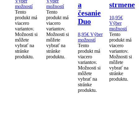
Výber
Výber
a
strmene
možností
možností
česanie
Tento
Tento
produkt má
produkt má
10,95
€
Duo
viacero
viacero
Výber
variantov.
variantov.
možností
Možnosti si
Možnosti si
8,95
€
Výber
Tento
môžete
môžete
možností
produkt má
vybrať na
vybrať na
Tento
viacero
stránke
stránke
produkt má
variantov.
produktu.
produktu.
viacero
Možnosti si
variantov.
môžete
Možnosti si
vybrať na
môžete
stránke
vybrať na
produktu.
stránke
produktu.