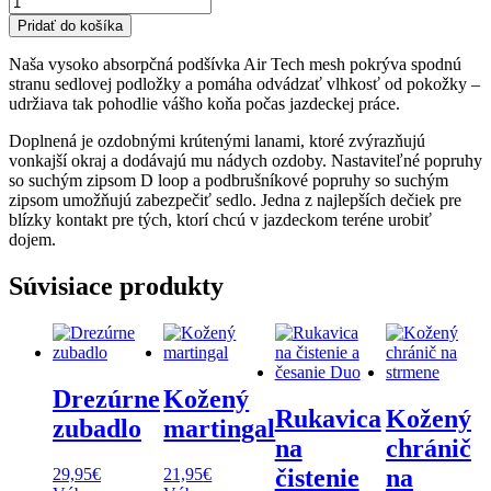
Pridať do košíka
Naša vysoko absorpčná podšívka Air Tech mesh pokrýva spodnú
stranu sedlovej podložky a pomáha odvádzať vlhkosť od pokožky –
udržiava tak pohodlie vášho koňa počas jazdeckej práce.
Doplnená je ozdobnými krútenými lanami, ktoré zvýrazňujú
vonkajší okraj a dodávajú mu nádych ozdoby. Nastaviteľné popruhy
so suchým zipsom D loop a podbrušníkové popruhy so suchým
zipsom umožňujú zabezpečiť sedlo. Jedna z najlepších dečiek pre
blízky kontakt pre tých, ktorí chcú v jazdeckom teréne urobiť
dojem.
Súvisiace produkty
Drezúrne
Kožený
Rukavica
Kožený
zubadlo
martingal
na
chránič
čistenie
na
29,95
€
21,95
€