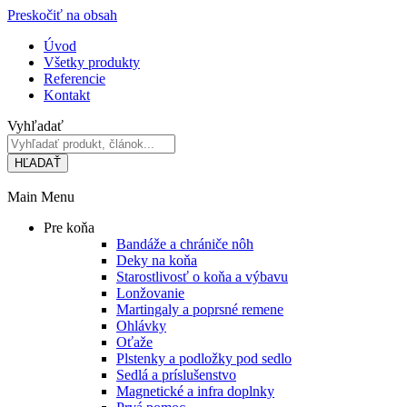
Preskočiť na obsah
Úvod
Všetky produkty
Referencie
Kontakt
Vyhľadať
HĽADAŤ
Main Menu
Pre koňa
Bandáže a chrániče nôh
Deky na koňa
Starostlivosť o koňa a výbavu
Lonžovanie
Martingaly a poprsné remene
Ohlávky
Oťaže
Plstenky a podložky pod sedlo
Sedlá a príslušenstvo
Magnetické a infra doplnky