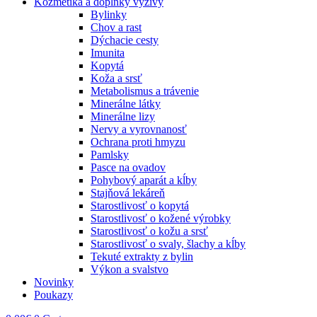
Kozmetika a doplnky výživy
Bylinky
Chov a rast
Dýchacie cesty
Imunita
Kopytá
Koža a srsť
Metabolismus a trávenie
Minerálne látky
Minerálne lizy
Nervy a vyrovnanosť
Ochrana proti hmyzu
Pamlsky
Pasce na ovadov
Pohybový aparát a kĺby
Stajňová lekáreň
Starostlivosť o kopytá
Starostlivosť o kožené výrobky
Starostlivosť o kožu a srsť
Starostlivosť o svaly, šlachy a kĺby
Tekuté extrakty z bylin
Výkon a svalstvo
Novinky
Poukazy