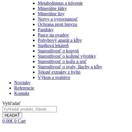
Metabolismus a trávenie
Minerálne látky
Minerálne lizy
Nervy a vyrovnanosť
Ochrana proti hmyzu
Pamlsky
Pasce na ovadov
Pohybový aparát a kĺby
Stajňová lekáreň
Starostlivosť o kopytá
Starostlivosť o kožené výrobky
Starostlivosť o kožu a srsť
Starostlivosť o svaly, šlachy a kĺby
Tekuté extrakty z bylin
Výkon a svalstvo
Novinky
Referencie
Kontakt
Vyhľadať
HĽADAŤ
0,00
€
0
Cart