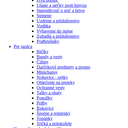
Prvá pomoc
Ušane a sieťky proti hmyzu
Starostlivosť o srsť a hrivu
Strmene
Uzdenie a príslušenstvo
Vodítka
Vybavenie do stajne
Zubadlá a príslušenstvo
Podbrušníky
Pre jazdca
Bičíky
Bundy a vesty
Čižmy
Darčekové predmety a promo
Minichapsy
Nohavice - rajtky
Oblečenie na preteky
Ochranné vesty
Tašky a obaly
Ponožky
Prilby
Rukavice
Šporne a remienky
Topánky
Tričká a polokošele