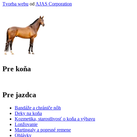
Tvorba webu
od
AJAS Corporation
Pre koňa
Pre jazdca
Bandáže a chrániče nôh
Deky na koňa
Kozmetika, starostlivosť o koňa a výbavu
Lonžovanie
Martingaly a poprsné remene
Ohlávky