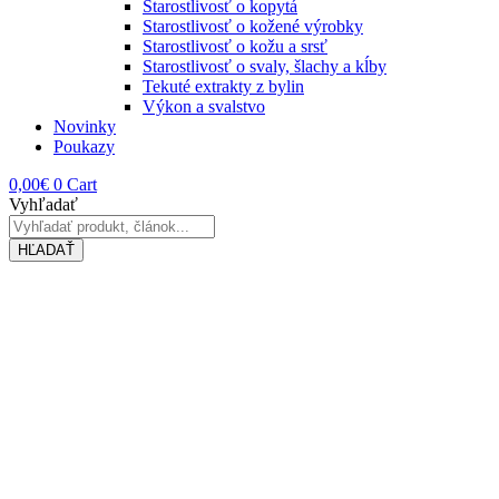
Starostlivosť o kopytá
Starostlivosť o kožené výrobky
Starostlivosť o kožu a srsť
Starostlivosť o svaly, šlachy a kĺby
Tekuté extrakty z bylin
Výkon a svalstvo
Novinky
Poukazy
0,00
€
0
Cart
Vyhľadať
HĽADAŤ