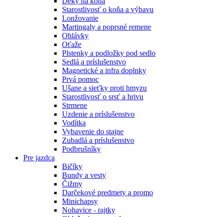
Deky na koňa
Starostlivosť o koňa a výbavu
Lonžovanie
Martingaly a poprsné remene
Ohlávky
Oťaže
Plstenky a podložky pod sedlo
Sedlá a príslušenstvo
Magnetické a infra doplnky
Prvá pomoc
Ušane a sieťky proti hmyzu
Starostlivosť o srsť a hrivu
Strmene
Uzdenie a príslušenstvo
Vodítka
Vybavenie do stajne
Zubadlá a príslušenstvo
Podbrušníky
Pre jazdca
Bičíky
Bundy a vesty
Čižmy
Darčekové predmety a promo
Minichapsy
Nohavice - rajtky