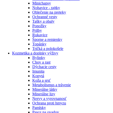
Minichapsy
Nohavice - rajtky
Oblečenie na preteky
Ochranné vesty
Tašky a obaly
Ponožky
Prilby
Rukavice
Šporne a remienky
Topánky
Tričká a polokošele
Kozmetika a doplnky výživy
Bylinky
Chov a rast
Dýchacie cesty
Imunita
Kopytá
Koža a srsť
Metabolismus a trávenie
Minerálne látky
Minerálne lizy
Nervy a vyrovnanosť
Ochrana proti hmyzu
Pamlsky
Pasce na ovadov