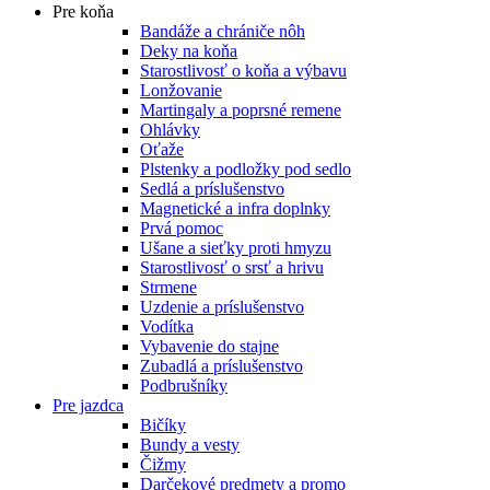
Pre koňa
Bandáže a chrániče nôh
Deky na koňa
Starostlivosť o koňa a výbavu
Lonžovanie
Martingaly a poprsné remene
Ohlávky
Oťaže
Plstenky a podložky pod sedlo
Sedlá a príslušenstvo
Magnetické a infra doplnky
Prvá pomoc
Ušane a sieťky proti hmyzu
Starostlivosť o srsť a hrivu
Strmene
Uzdenie a príslušenstvo
Vodítka
Vybavenie do stajne
Zubadlá a príslušenstvo
Podbrušníky
Pre jazdca
Bičíky
Bundy a vesty
Čižmy
Darčekové predmety a promo