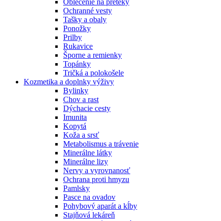
Oblečenie na preteky
Ochranné vesty
Tašky a obaly
Ponožky
Prilby
Rukavice
Šporne a remienky
Topánky
Tričká a polokošele
Kozmetika a doplnky výživy
Bylinky
Chov a rast
Dýchacie cesty
Imunita
Kopytá
Koža a srsť
Metabolismus a trávenie
Minerálne látky
Minerálne lizy
Nervy a vyrovnanosť
Ochrana proti hmyzu
Pamlsky
Pasce na ovadov
Pohybový aparát a kĺby
Stajňová lekáreň