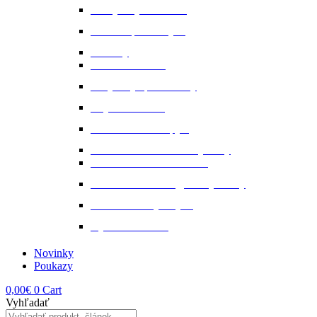
Nervy a vyrovnanosť
Ochrana proti hmyzu
Pamlsky
Pasce na ovadov
Pohybový aparát a kĺby
Stajňová lekáreň
Starostlivosť o kopytá
Starostlivosť o kožené výrobky
Starostlivosť o kožu a srsť
Starostlivosť o svaly, šlachy a kĺby
Tekuté extrakty z bylin
Výkon a svalstvo
Novinky
Poukazy
0,00
€
0
Cart
Vyhľadať