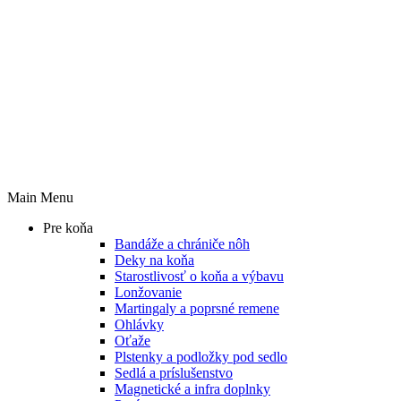
Main Menu
Pre koňa
Bandáže a chrániče nôh
Deky na koňa
Starostlivosť o koňa a výbavu
Lonžovanie
Martingaly a poprsné remene
Ohlávky
Oťaže
Plstenky a podložky pod sedlo
Sedlá a príslušenstvo
Magnetické a infra doplnky