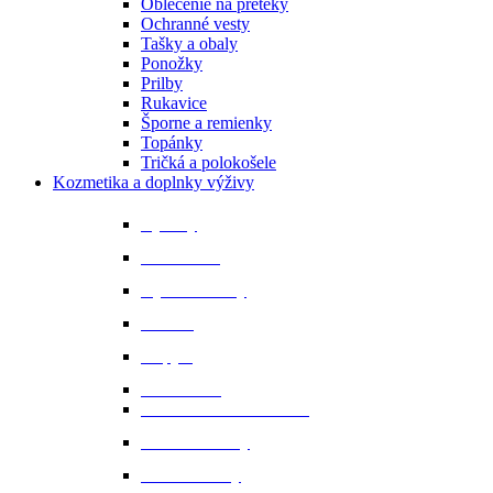
Oblečenie na preteky
Ochranné vesty
Tašky a obaly
Ponožky
Prilby
Rukavice
Šporne a remienky
Topánky
Tričká a polokošele
Kozmetika a doplnky výživy
Bylinky
Chov a rast
Dýchacie cesty
Imunita
Kopytá
Koža a srsť
Metabolismus a trávenie
Minerálne látky
Minerálne lizy