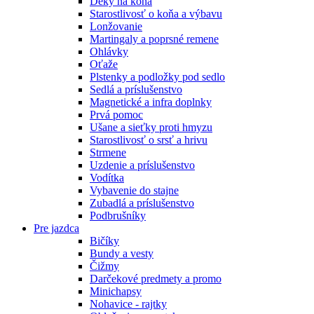
Deky na koňa
Starostlivosť o koňa a výbavu
Lonžovanie
Martingaly a poprsné remene
Ohlávky
Oťaže
Plstenky a podložky pod sedlo
Sedlá a príslušenstvo
Magnetické a infra doplnky
Prvá pomoc
Ušane a sieťky proti hmyzu
Starostlivosť o srsť a hrivu
Strmene
Uzdenie a príslušenstvo
Vodítka
Vybavenie do stajne
Zubadlá a príslušenstvo
Podbrušníky
Pre jazdca
Bičíky
Bundy a vesty
Čižmy
Darčekové predmety a promo
Minichapsy
Nohavice - rajtky