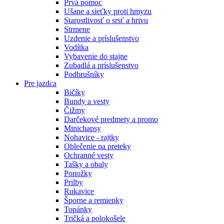
Prvá pomoc
Ušane a sieťky proti hmyzu
Starostlivosť o srsť a hrivu
Strmene
Uzdenie a príslušenstvo
Vodítka
Vybavenie do stajne
Zubadlá a príslušenstvo
Podbrušníky
Pre jazdca
Bičíky
Bundy a vesty
Čižmy
Darčekové predmety a promo
Minichapsy
Nohavice - rajtky
Oblečenie na preteky
Ochranné vesty
Tašky a obaly
Ponožky
Prilby
Rukavice
Šporne a remienky
Topánky
Tričká a polokošele