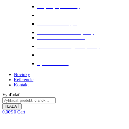
Pohybový aparát a kĺby
Stajňová lekáreň
Starostlivosť o kopytá
Starostlivosť o kožené výrobky
Starostlivosť o kožu a srsť
Starostlivosť o svaly, šlachy a kĺby
Tekuté extrakty z bylin
Výkon a svalstvo
Novinky
Referencie
Kontakt
Vyhľadať
HĽADAŤ
0,00
€
0
Cart