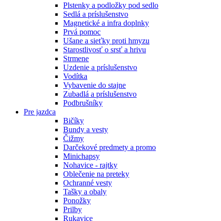
Plstenky a podložky pod sedlo
Sedlá a príslušenstvo
Magnetické a infra doplnky
Prvá pomoc
Ušane a sieťky proti hmyzu
Starostlivosť o srsť a hrivu
Strmene
Uzdenie a príslušenstvo
Vodítka
Vybavenie do stajne
Zubadlá a príslušenstvo
Podbrušníky
Pre jazdca
Bičíky
Bundy a vesty
Čižmy
Darčekové predmety a promo
Minichapsy
Nohavice - rajtky
Oblečenie na preteky
Ochranné vesty
Tašky a obaly
Ponožky
Prilby
Rukavice