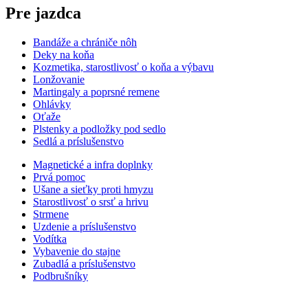
Pre jazdca
Bandáže a chrániče nôh
Deky na koňa
Kozmetika, starostlivosť o koňa a výbavu
Lonžovanie
Martingaly a poprsné remene
Ohlávky
Oťaže
Plstenky a podložky pod sedlo
Sedlá a príslušenstvo
Magnetické a infra doplnky
Prvá pomoc
Ušane a sieťky proti hmyzu
Starostlivosť o srsť a hrivu
Strmene
Uzdenie a príslušenstvo
Vodítka
Vybavenie do stajne
Zubadlá a príslušenstvo
Podbrušníky