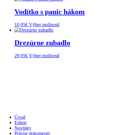
môžete
má
vybrať
viacero
Vodítko s panic hákom
na
variantov.
stránke
Možnosti
produktu.
Tento
10,95
€
Výber možností
si
produkt
môžete
má
vybrať
viacero
Drezúrne zubadlo
na
variantov.
stránke
Možnosti
produktu.
Tento
29,95
€
Výber možností
si
produkt
môžete
má
vybrať
viacero
na
variantov.
stránke
Možnosti
produktu.
si
môžete
vybrať
na
stránke
produktu.
Úvod
Eshop
Novinky
Právne dokumenty