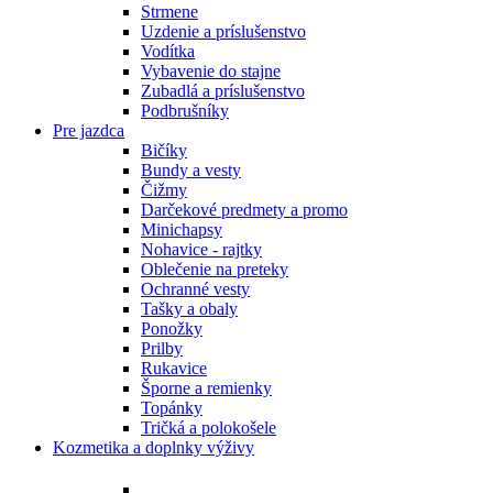
Strmene
Uzdenie a príslušenstvo
Vodítka
Vybavenie do stajne
Zubadlá a príslušenstvo
Podbrušníky
Pre jazdca
Bičíky
Bundy a vesty
Čižmy
Darčekové predmety a promo
Minichapsy
Nohavice - rajtky
Oblečenie na preteky
Ochranné vesty
Tašky a obaly
Ponožky
Prilby
Rukavice
Šporne a remienky
Topánky
Tričká a polokošele
Kozmetika a doplnky výživy
Bylinky