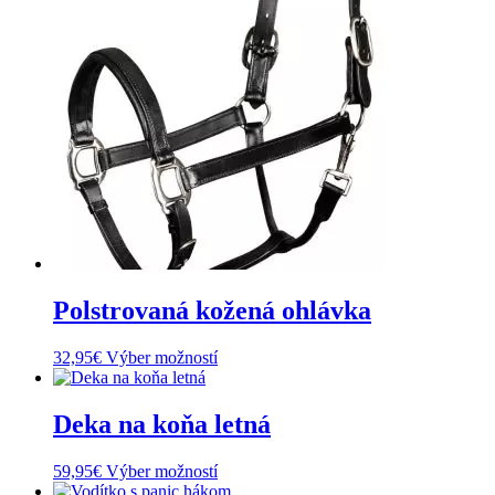
Polstrovaná kožená ohlávka
Tento
32,95
€
Výber možností
produkt
má
viacero
Deka na koňa letná
variantov.
Možnosti
Tento
59,95
€
Výber možností
si
produkt