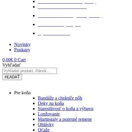
Starostlivosť o kožené výrobky
Starostlivosť o kožu a srsť
Starostlivosť o svaly, šlachy a kĺby
Tekuté extrakty z bylin
Výkon a svalstvo
Novinky
Poukazy
0,00
€
0
Cart
Vyhľadať
HĽADAŤ
Main
Pre koňa
Menu
Bandáže a chrániče nôh
Deky na koňa
Starostlivosť o koňa a výbavu
Lonžovanie
Martingaly a poprsné remene
Ohlávky
Oťaže