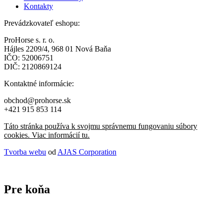
Kontakty
Prevádzkovateľ eshopu:
ProHorse s. r. o.
Hájles 2209/4, 968 01 Nová Baňa
IČO: 52006751
DIČ: 2120869124
Kontaktné informácie:
obchod@prohorse.sk
+421 915 853 114
Táto stránka používa k svojmu správnemu fungovaniu súbory
cookies. Viac informácií tu.
Tvorba webu
od
AJAS Corporation
Pre koňa