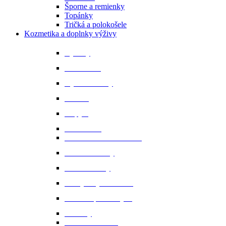
Šporne a remienky
Topánky
Tričká a polokošele
Kozmetika a doplnky výživy
Bylinky
Chov a rast
Dýchacie cesty
Imunita
Kopytá
Koža a srsť
Metabolismus a trávenie
Minerálne látky
Minerálne lizy
Nervy a vyrovnanosť
Ochrana proti hmyzu
Pamlsky
Pasce na ovadov