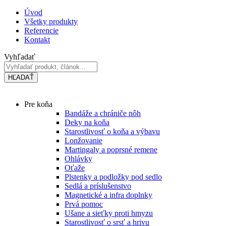
Preskočiť
Úvod
na
Všetky produkty
obsah
Referencie
Kontakt
Vyhľadať
HĽADAŤ
Main
Pre koňa
Menu
Bandáže a chrániče nôh
Deky na koňa
Starostlivosť o koňa a výbavu
Lonžovanie
Martingaly a poprsné remene
Ohlávky
Oťaže
Plstenky a podložky pod sedlo
Sedlá a príslušenstvo
Magnetické a infra doplnky
Prvá pomoc
Ušane a sieťky proti hmyzu
Starostlivosť o srsť a hrivu