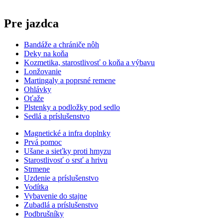
Pre jazdca
Bandáže a chrániče nôh
Deky na koňa
Kozmetika, starostlivosť o koňa a výbavu
Lonžovanie
Martingaly a poprsné remene
Ohlávky
Oťaže
Plstenky a podložky pod sedlo
Sedlá a príslušenstvo
Magnetické a infra doplnky
Prvá pomoc
Ušane a sieťky proti hmyzu
Starostlivosť o srsť a hrivu
Strmene
Uzdenie a príslušenstvo
Vodítka
Vybavenie do stajne
Zubadlá a príslušenstvo
Podbrušníky