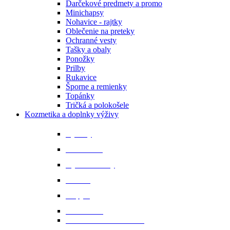
Darčekové predmety a promo
Minichapsy
Nohavice - rajtky
Oblečenie na preteky
Ochranné vesty
Tašky a obaly
Ponožky
Prilby
Rukavice
Šporne a remienky
Topánky
Tričká a polokošele
Kozmetika a doplnky výživy
Bylinky
Chov a rast
Dýchacie cesty
Imunita
Kopytá
Koža a srsť
Metabolismus a trávenie