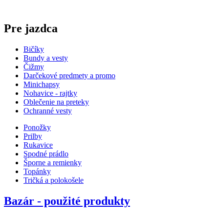
Pre jazdca
Bičíky
Bundy a vesty
Čižmy
Darčekové predmety a promo
Minichapsy
Nohavice - rajtky
Oblečenie na preteky
Ochranné vesty
Ponožky
Prilby
Rukavice
Spodné prádlo
Šporne a remienky
Topánky
Tričká a polokošele
Bazár - použité produkty