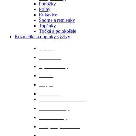
Ponožky
Prilby
Rukavice
Šporne a remienky
Topánky
Tričká a polokošele
Kozmetika a doplnky výživy
Bylinky
Chov a rast
Dýchacie cesty
Imunita
Kopytá
Koža a srsť
Metabolismus a trávenie
Minerálne látky
Minerálne lizy
Nervy a vyrovnanosť
Ochrana proti hmyzu