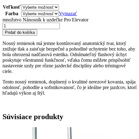
Veľkosť
Farba
Vymazať
množstvo Nánosník k uzdečke Pro Elevator
Pridať do košíka
Nosný remienok má jemne kontúrovaný anatomický tvar, ktorý
znižuje tlak a zaisťuje bezpečné a pohodlné uchytenie bez toho, aby
bola ohrozená nadčasová estetika. Odnímateľný flashový úchyt
poskytuje všestrannú funkčnosť, vďaka čomu môžete prispôsobiť
nastavenie uzdy pre rôzne jazdecké disciplíny alebo tréningové
ciele.
Tento nosný remienok, doplnený o kvalitné nerezové kovania, spája
odolnosť, pohodlie a sofistikovanosť, čo je ideálne pre jazdcov, ktorí
hľadajú výkon aj štýl.
Súvisiace produkty