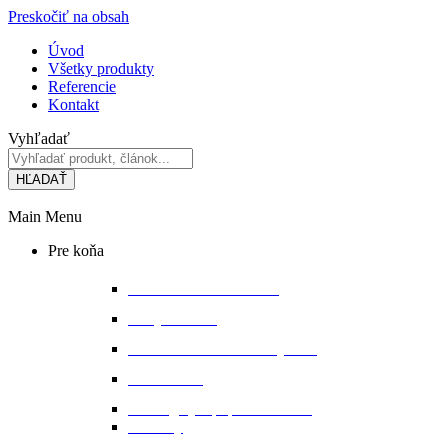
Preskočiť na obsah
Úvod
Všetky produkty
Referencie
Kontakt
Vyhľadať
HĽADAŤ
Main Menu
Pre koňa
Bandáže a chrániče nôh
Deky na koňa
Starostlivosť o koňa a výbavu
Lonžovanie
Martingaly a poprsné remene
Ohlávky