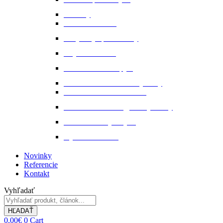
Pamlsky
Pasce na ovadov
Pohybový aparát a kĺby
Stajňová lekáreň
Starostlivosť o kopytá
Starostlivosť o kožené výrobky
Starostlivosť o kožu a srsť
Starostlivosť o svaly, šlachy a kĺby
Tekuté extrakty z bylin
Výkon a svalstvo
Novinky
Referencie
Kontakt
Vyhľadať
HĽADAŤ
0,00
€
0
Cart