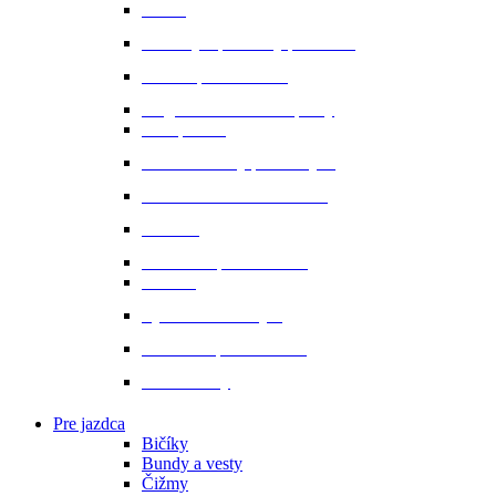
Oťaže
Plstenky a podložky pod sedlo
Sedlá a príslušenstvo
Magnetické a infra doplnky
Prvá pomoc
Ušane a sieťky proti hmyzu
Starostlivosť o srsť a hrivu
Strmene
Uzdenie a príslušenstvo
Vodítka
Vybavenie do stajne
Zubadlá a príslušenstvo
Podbrušníky
Pre jazdca
Bičíky
Bundy a vesty
Čižmy