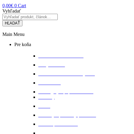
0,00
€
0
Cart
Vyhľadať
HĽADAŤ
Main Menu
Pre koňa
Bandáže a chrániče nôh
Deky na koňa
Starostlivosť o koňa a výbavu
Lonžovanie
Martingaly a poprsné remene
Ohlávky
Oťaže
Plstenky a podložky pod sedlo
Sedlá a príslušenstvo
Magnetické a infra doplnky