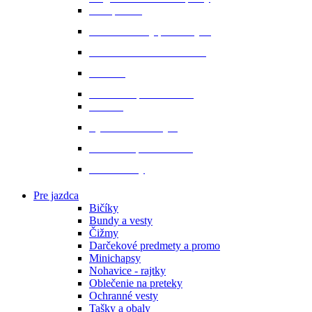
Prvá pomoc
Ušane a sieťky proti hmyzu
Starostlivosť o srsť a hrivu
Strmene
Uzdenie a príslušenstvo
Vodítka
Vybavenie do stajne
Zubadlá a príslušenstvo
Podbrušníky
Pre jazdca
Bičíky
Bundy a vesty
Čižmy
Darčekové predmety a promo
Minichapsy
Nohavice - rajtky
Oblečenie na preteky
Ochranné vesty
Tašky a obaly