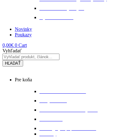
Tekuté extrakty z bylin
Výkon a svalstvo
Novinky
Poukazy
0,00
€
0
Cart
Vyhľadať
HĽADAŤ
Main
Pre koňa
Menu
Bandáže a chrániče nôh
Deky na koňa
Starostlivosť o koňa a výbavu
Lonžovanie
Martingaly a poprsné remene
Ohlávky