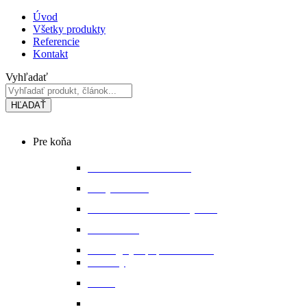
Preskočiť
Úvod
na
Všetky produkty
obsah
Referencie
Kontakt
Vyhľadať
HĽADAŤ
Main
Pre koňa
Menu
Bandáže a chrániče nôh
Deky na koňa
Starostlivosť o koňa a výbavu
Lonžovanie
Martingaly a poprsné remene
Ohlávky
Oťaže
Plstenky a podložky pod sedlo