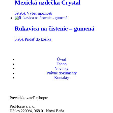
Mexická uzdečka Crystal
59,95
€
Výber možností
Rukavica na čistenie – gumená
5,95
€
Pridať do košíka
Úvod
Eshop
Novinky
Právne dokumenty
Kontakty
Prevádzkovateľ eshopu:
ProHorse s. r. o.
Hájles 2209/4, 968 01 Nová Baňa