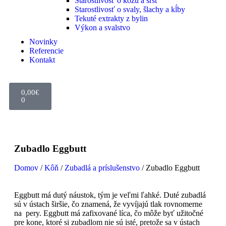
Starostlivosť o kožu a srsť
Starostlivosť o svaly, šlachy a kĺby
Tekuté extrakty z bylin
Výkon a svalstvo
Novinky
Referencie
Kontakt
0,00
€
0
Zubadlo Eggbutt
Domov
/
Kôň
/
Zubadlá a príslušenstvo
/ Zubadlo Eggbutt
Eggbutt má dutý náustok, tým je veľmi ľahké.
Duté zubadlá
sú v ústach širšie, čo znamená, že vyvíjajú tlak rovnomerne
na pery. Eggbutt má zafixované líca, čo môže byť užitočné
pre kone, ktoré si zubadlom nie sú isté, pretože sa v ústach