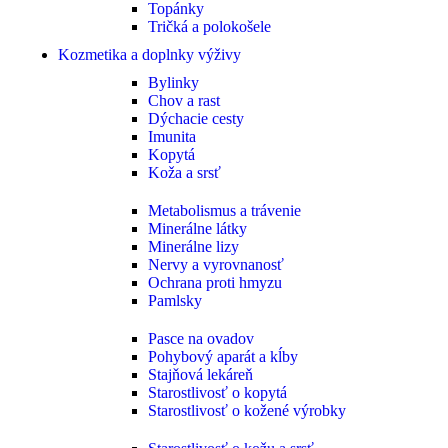
Topánky
Tričká a polokošele
Kozmetika a doplnky výživy
Bylinky
Chov a rast
Dýchacie cesty
Imunita
Kopytá
Koža a srsť
Metabolismus a trávenie
Minerálne látky
Minerálne lizy
Nervy a vyrovnanosť
Ochrana proti hmyzu
Pamlsky
Pasce na ovadov
Pohybový aparát a kĺby
Stajňová lekáreň
Starostlivosť o kopytá
Starostlivosť o kožené výrobky