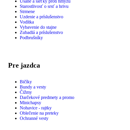
Ušane a sieťky proti hmyzu
Starostlivosť o srsť a hrivu
Strmene
Uzdenie a príslušenstvo
Vodítka
Vybavenie do stajne
Zubadlá a príslušenstvo
Podbrušníky
Pre jazdca
Bičíky
Bundy a vesty
Čižmy
Darčekové predmety a promo
Minichapsy
Nohavice - rajtky
Oblečenie na preteky
Ochranné vesty