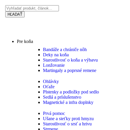
HĽADAŤ
Pre koňa
Bandáže a chrániče nôh
Deky na koňa
Starostlivosť o koňa a výbavu
Lonžovanie
Martingaly a poprsné remene
Ohlávky
Oťaže
Plstenky a podložky pod sedlo
Sedlá a príslušenstvo
Magnetické a infra doplnky
Prvá pomoc
Ušane a sieťky proti hmyzu
Starostlivosť o srsť a hrivu
Strmene