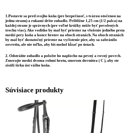
1.Postavte sa pred svojho koňa (pre bezpečnosť, s tvárou otočenou na
jednu stranu) a rukami držte zubadlo. Približne 1,25 cm (1/2 palca) na
každej strane je správnych (pre voľné krúžky môže byť povolených
trochu viac). Ako vodítko by mal byť priestor na vloženie jedného prsta
medzi pery koňa a konce hrotov na oboch stranách. Na oboch stranách
by mal byť dostatočný priestor na vyčistenie pier, aby sa zabránilo
zovretiu, ale nie toľko, aby bit mohol kĺzať po ústach.
2.
Odstráňte zubadlo a položte ho naplocho na pevný a rovný povrch.
Zmerajte medzi dvoma rohmi hrotu, smerom dovnútra (
C
), aby ste
zistili šírku úst vášho koňa.
Súvisiace produkty