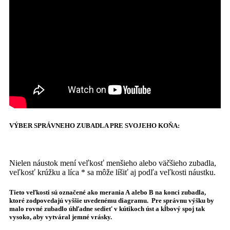
VÝBER SPRÁVNEHO ZUBADLA PRE SVOJEHO KOŇA:
Nielen náustok mení veľkosť menšieho alebo väčšieho zubadla,
veľkosť krúžku a líca * sa môže líšiť aj podľa veľkosti náustku.
Tieto veľkosti sú označené ako merania
A
alebo
B
na konci zubadla,
ktoré zodpovedajú vyššie uvedenému diagramu. Pre správnu výšku by
malo rovné zubadlo úhľadne sedieť v kútikoch úst a kĺbový spoj tak
vysoko, aby vytváral jemné vrásky.