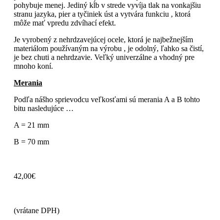
pohybuje menej. Jediný kĺb v strede vyvíja tlak na vonkajšiu
stranu jazyka, pier a tyčiniek úst a vytvára funkciu , ktorá
môže mať vpredu zdvíhací efekt.
Je vyrobený z nehrdzavejúcej ocele, ktorá je najbežnejším
materiálom používaným na výrobu , je odolný, ľahko sa čistí,
je bez chuti a nehrdzavie. Veľký univerzálne a vhodný pre
mnoho koní.
Merania
Podľa nášho sprievodcu veľkosťami sú merania A a B tohto
bitu nasledujúce …
A = 21 mm
B = 70 mm
42,00
€
(vrátane DPH)