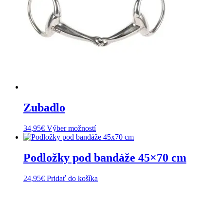
Zubadlo
Tento
34,95
€
Výber možností
produkt
má
viacero
Podložky pod bandáže 45×70 cm
variantov.
Možnosti
24,95
€
Pridať do košíka
si
môžete
vybrať
na
stránke