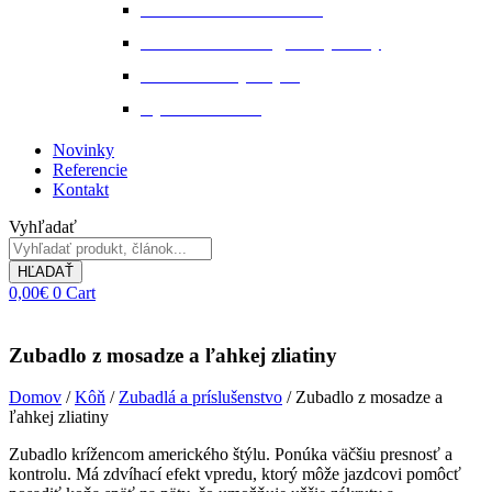
Starostlivosť o kožu a srsť
Starostlivosť o svaly, šlachy a kĺby
Tekuté extrakty z bylin
Výkon a svalstvo
Novinky
Referencie
Kontakt
Vyhľadať
HĽADAŤ
0,00
€
0
Cart
Zubadlo z mosadze a ľahkej zliatiny
Domov
/
Kôň
/
Zubadlá a príslušenstvo
/ Zubadlo z mosadze a
ľahkej zliatiny
Zubadlo krížencom amerického štýlu.
Ponúka väčšiu presnosť a
kontrolu. Má zdvíhací efekt vpredu, ktorý môže jazdcovi pomôcť