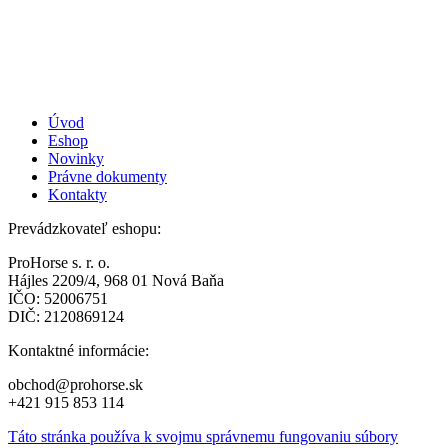
produktu.
Úvod
Eshop
Novinky
Právne dokumenty
Kontakty
Prevádzkovateľ eshopu:
ProHorse s. r. o.
Hájles 2209/4, 968 01 Nová Baňa
IČO: 52006751
DIČ: 2120869124
Kontaktné informácie:
obchod@prohorse.sk
+421 915 853 114
Táto stránka používa k svojmu správnemu fungovaniu súbory