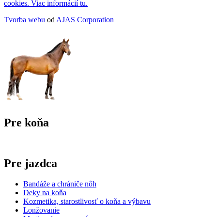
cookies. Viac informácií tu.
Tvorba webu
od
AJAS Corporation
Pre koňa
Pre jazdca
Bandáže a chrániče nôh
Deky na koňa
Kozmetika, starostlivosť o koňa a výbavu
Lonžovanie