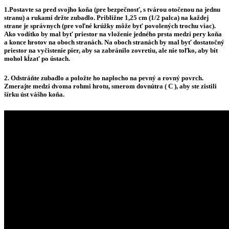
1.Postavte sa pred svojho koňa (pre bezpečnosť, s tvárou otočenou na jednu
stranu) a rukami držte zubadlo. Približne 1,25 cm (1/2 palca) na každej
strane je správnych (pre voľné krúžky môže byť povolených trochu viac).
Ako vodítko by mal byť priestor na vloženie jedného prsta medzi pery koňa
a konce hrotov na oboch stranách. Na oboch stranách by mal byť dostatočný
priestor na vyčistenie pier, aby sa zabránilo zovretiu, ale nie toľko, aby bit
mohol kĺzať po ústach.
2.
Odstráňte zubadlo a položte ho naplocho na pevný a rovný povrch.
Zmerajte medzi dvoma rohmi hrotu, smerom dovnútra (
C
), aby ste zistili
šírku úst vášho koňa.