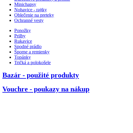
Minichapsy
Nohavice - rajtky
Oblečenie na preteky
Ochranné vesty
Ponožky
Prilby
Rukavice
Spodné prádlo
Šporne a remienky
Topánky
Tričká a polokošele
Bazár - použité produkty
Vouchre - poukazy na nákup