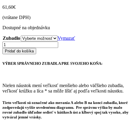
61,60
€
(vrátane DPH)
Dostupné na objednávku
Zubadlo
Vymazať
množstvo
Zubadlo
Pridať do košíka
z
mosadze
VÝBER SPRÁVNEHO ZUBADLA PRE SVOJEHO KOŇA:
a
ľahkej
zliatiny
Nielen náustok mení veľkosť menšieho alebo väčšieho zubadla,
veľkosť krúžku a líca * sa môže líšiť aj podľa veľkosti náustku.
Tieto veľkosti sú označené ako merania
A
alebo
B
na konci zubadla, ktoré
zodpovedajú vyššie uvedenému diagramu. Pre správnu výšku by malo
rovné zubadlo úhľadne sedieť v kútikoch úst a kĺbový spoj tak vysoko, aby
vytváral jemné vrásky.