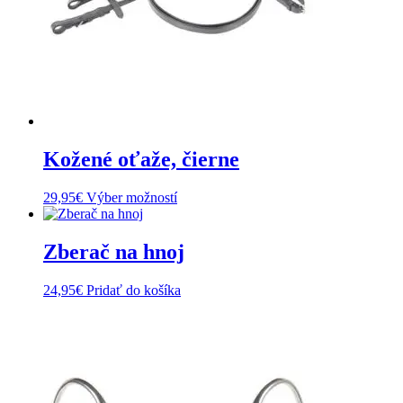
Kožené oťaže, čierne
Tento
29,95
€
Výber možností
produkt
má
viacero
Zberač na hnoj
variantov.
Možnosti
24,95
€
Pridať do košíka
si
môžete
vybrať
na
stránke
produktu.