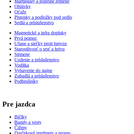
Martingaly a poprsné remene
Ohlávky
Oťaže
Plstenky a podložky pod sedlo
Sedlá a príslušenstvo
Magnetické a infra doplnky
Prvá pomoc
Ušane a sieťky proti hmyzu
Starostlivosť o srsť a hrivu
Strmene
Uzdenie a príslušenstvo
Vodítka
Vybavenie do stajne
Zubadlá a príslušenstvo
Podbrušníky
Pre jazdca
Bičíky
Bundy a vesty
Čižmy
Darčekové predmety a promo