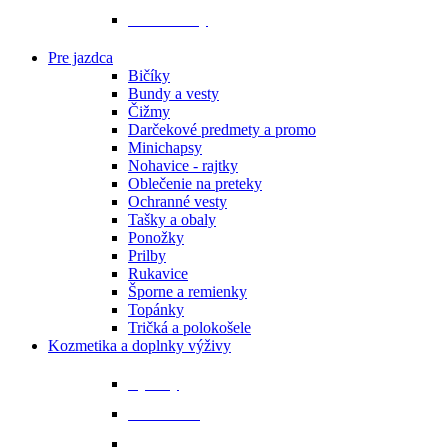
Podbrušníky
Pre jazdca
Bičíky
Bundy a vesty
Čižmy
Darčekové predmety a promo
Minichapsy
Nohavice - rajtky
Oblečenie na preteky
Ochranné vesty
Tašky a obaly
Ponožky
Prilby
Rukavice
Šporne a remienky
Topánky
Tričká a polokošele
Kozmetika a doplnky výživy
Bylinky
Chov a rast
Dýchacie cesty