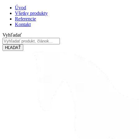
Preskočiť
Úvod
na
Všetky produkty
obsah
Referencie
Kontakt
Vyhľadať
HĽADAŤ