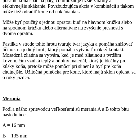
posadiť koňa späť na päty, čo umožňuje užšie zákruty a
efektívnejšie skákanie. Povzbudzujúca akcia v kombinácii s tlakom
môže tiež odradiť kone od nakláňania sa.
Môže byť použitý s jednou opratou buď na hlavnom krúžku alebo
na spodnom krúžku alebo alternatívne na zvýšenie presnosti s
dvoma opratmi.
Pastilka v strede tohto hrotu tvaruje tvar jazyka a pomáha znižovať
účinok na jediný hrot , ktorý pomáha vytvárať mäkký kontakt.
Mosadzná zliatina sa vytvára, keď je meď zliatinou s tvrdším
kovom, čím vzniká teplý a odolný materiál, ktorý je ideálny pre
kúsky koňa, pretože môže pomôcť pri slinení a byť pre koňa
chutnejšie. Užitočná pomôcka pre kone, ktoré majú sklon opierať sa
o ruky jazdca.
Merania
Podľa nášho sprievodcu veľkosťami sú merania A a B tohto bitu
nasledujúce …
A = 16 mm
B = 135 mm