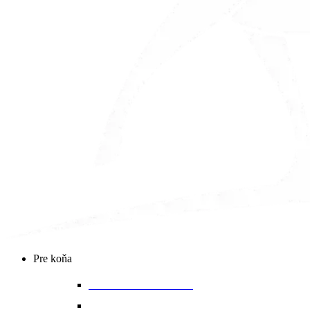
Main
Pre koňa
Menu
Bandáže a chrániče nôh
Deky na koňa