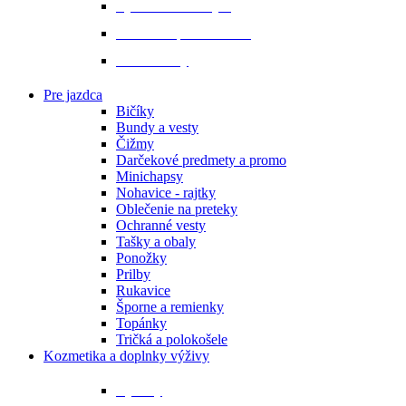
Vybavenie do stajne
Zubadlá a príslušenstvo
Podbrušníky
Pre jazdca
Bičíky
Bundy a vesty
Čižmy
Darčekové predmety a promo
Minichapsy
Nohavice - rajtky
Oblečenie na preteky
Ochranné vesty
Tašky a obaly
Ponožky
Prilby
Rukavice
Šporne a remienky
Topánky
Tričká a polokošele
Kozmetika a doplnky výživy
Bylinky