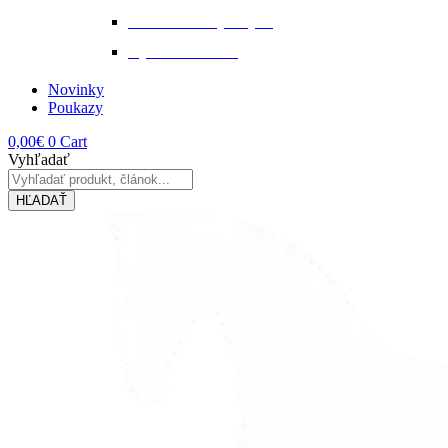
Tekuté extrakty z bylin
Výkon a svalstvo
Novinky
Poukazy
0,00
€
0
Cart
Vyhľadať
HĽADAŤ