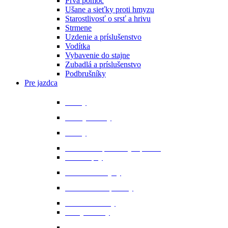
Prvá pomoc
Ušane a sieťky proti hmyzu
Starostlivosť o srsť a hrivu
Strmene
Uzdenie a príslušenstvo
Vodítka
Vybavenie do stajne
Zubadlá a príslušenstvo
Podbrušníky
Pre jazdca
Bičíky
Bundy a vesty
Čižmy
Darčekové predmety a promo
Minichapsy
Nohavice - rajtky
Oblečenie na preteky
Ochranné vesty
Tašky a obaly
Ponožky