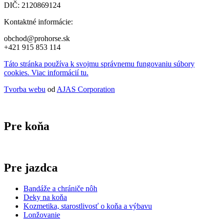
DIČ: 2120869124
Kontaktné informácie:
obchod@prohorse.sk
+421 915 853 114
Táto stránka používa k svojmu správnemu fungovaniu súbory
cookies. Viac informácií tu.
Tvorba webu
od
AJAS Corporation
Pre koňa
Pre jazdca
Bandáže a chrániče nôh
Deky na koňa
Kozmetika, starostlivosť o koňa a výbavu
Lonžovanie