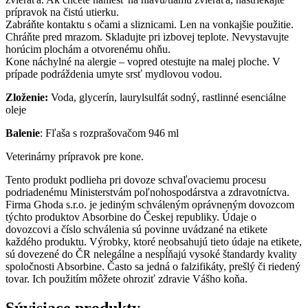
prípravok na čistú utierku.
Zabráňte kontaktu s očami a sliznicami. Len na vonkajšie použitie.
Chráňte pred mrazom. Skladujte pri izbovej teplote. Nevystavujte
horúcim plochám a otvorenému ohňu.
Kone náchylné na alergie – vopred otestujte na malej ploche. V
prípade podráždenia umyte srsť mydlovou vodou.
Zloženie:
Voda, glycerín, laurylsulfát sodný, rastlinné esenciálne
oleje
Balenie
: Fľaša s rozprašovačom 946 ml
Veterinárny prípravok pre kone.
Tento produkt podlieha pri dovoze schvaľovaciemu procesu
podriadenému Ministerstvám poľnohospodárstva a zdravotníctva.
Firma Ghoda s.r.o. je jediným schváleným oprávneným dovozcom
týchto produktov Absorbine do Českej republiky. Údaje o
dovozcovi a číslo schválenia sú povinne uvádzané na etikete
každého produktu. Výrobky, ktoré neobsahujú tieto údaje na etikete,
sú dovezené do ČR nelegálne a nespĺňajú vysoké štandardy kvality
spoločnosti Absorbine. Často sa jedná o falzifikáty, prešlý či riedený
tovar. Ich použitím môžete ohroziť zdravie Vášho koňa.