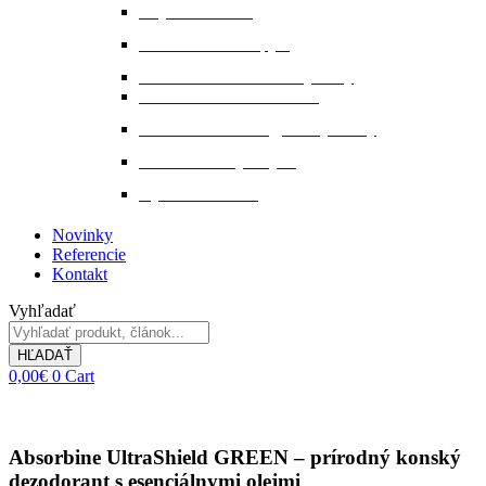
Stajňová lekáreň
Starostlivosť o kopytá
Starostlivosť o kožené výrobky
Starostlivosť o kožu a srsť
Starostlivosť o svaly, šlachy a kĺby
Tekuté extrakty z bylin
Výkon a svalstvo
Novinky
Referencie
Kontakt
Vyhľadať
HĽADAŤ
0,00
€
0
Cart
Absorbine UltraShield GREEN – prírodný konský
dezodorant s esenciálnymi olejmi