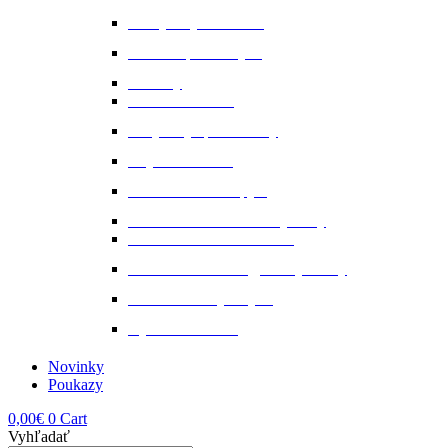
Nervy a vyrovnanosť
Ochrana proti hmyzu
Pamlsky
Pasce na ovadov
Pohybový aparát a kĺby
Stajňová lekáreň
Starostlivosť o kopytá
Starostlivosť o kožené výrobky
Starostlivosť o kožu a srsť
Starostlivosť o svaly, šlachy a kĺby
Tekuté extrakty z bylin
Výkon a svalstvo
Novinky
Poukazy
0,00
€
0
Cart
Vyhľadať