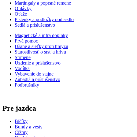
Martingaly a poprsné remene
Ohlávky
Oťaže
Plstenky a podložky pod sedlo
Sedlá a príslušenstvo
Magnetické a infra doplnky
Prvá pomoc
Ušane a sieťky proti hmyzu
Starostlivosť o srsť a hrivu
Strmene
Uzdenie a príslušenstvo
Vodítka
Vybavenie do stajne
Zubadlá a príslušenstvo
Podbrušníky
Pre jazdca
Bičíky
Bundy a vesty
Čižmy