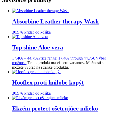
Súvisiace produkty
Absorbine Leather therapy Wash
30,57
€
Pridať do košíka
Top shine Aloe vera
17,46
€
–
44,75
€
Price range: 17,46€ through 44,75€
Výber
možností
Tento produkt má viacero variantov. Možnosti si
môžete vybrať na stránke produktu.
Hooflex proti hnilobe kopýt
30,57
€
Pridať do košíka
Ekzém protect ošetrujúce mlieko