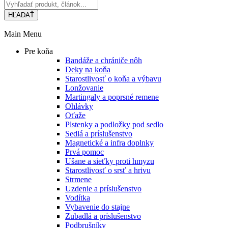
HĽADAŤ
Main Menu
Pre koňa
Bandáže a chrániče nôh
Deky na koňa
Starostlivosť o koňa a výbavu
Lonžovanie
Martingaly a poprsné remene
Ohlávky
Oťaže
Plstenky a podložky pod sedlo
Sedlá a príslušenstvo
Magnetické a infra doplnky
Prvá pomoc
Ušane a sieťky proti hmyzu
Starostlivosť o srsť a hrivu
Strmene
Uzdenie a príslušenstvo
Vodítka
Vybavenie do stajne
Zubadlá a príslušenstvo
Podbrušníky