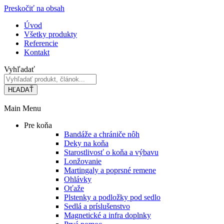
Preskočiť na obsah
Úvod
Všetky produkty
Referencie
Kontakt
Vyhľadať
HĽADAŤ
Main Menu
Pre koňa
Bandáže a chrániče nôh
Deky na koňa
Starostlivosť o koňa a výbavu
Lonžovanie
Martingaly a poprsné remene
Ohlávky
Oťaže
Plstenky a podložky pod sedlo
Sedlá a príslušenstvo
Magnetické a infra doplnky