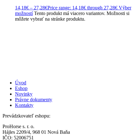
14,18
€
–
27,28
€
Price range: 14,18€ through 27,28€
Výber
možností
Tento produkt má viacero variantov. Možnosti si
môžete vybrať na stránke produktu.
Úvod
Eshop
Novinky
Právne dokumenty
Kontakty
Prevádzkovateľ eshopu:
ProHorse s. r. o.
Hájles 2209/4, 968 01 Nová Baňa
IČO: 52006751