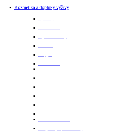
Kozmetika a doplnky výživy
Bylinky
Chov a rast
Dýchacie cesty
Imunita
Kopytá
Koža a srsť
Metabolismus a trávenie
Minerálne látky
Minerálne lizy
Nervy a vyrovnanosť
Ochrana proti hmyzu
Pamlsky
Pasce na ovadov
Pohybový aparát a kĺby