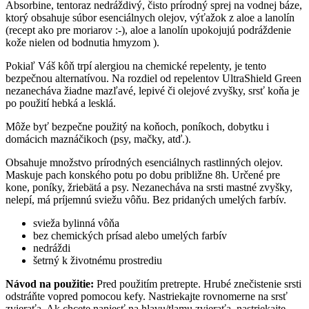
Absorbine, tentoraz nedráždivý, čisto prírodný sprej na vodnej báze,
ktorý obsahuje súbor esenciálnych olejov, výťažok z aloe a lanolín
(recept ako pre moriarov :-), aloe a lanolín upokojujú podráždenie
kože nielen od bodnutia hmyzom ).
Pokiaľ Váš kôň trpí alergiou na chemické repelenty, je tento
bezpečnou alternatívou. Na rozdiel od repelentov UltraShield Green
nezanecháva žiadne mazľavé, lepivé či olejové zvyšky, srsť koňa je
po použití hebká a lesklá.
Môže byť bezpečne použitý na koňoch, poníkoch, dobytku i
domácich maznáčikoch (psy, mačky, atď.).
Obsahuje množstvo prírodných esenciálnych rastlinných olejov.
Maskuje pach konského potu po dobu približne 8h. Určené pre
kone, poníky, žriebätá a psy. Nezanecháva na srsti mastné zvyšky,
nelepí, má príjemnú sviežu vôňu. Bez pridaných umelých farbív.
svieža bylinná vôňa
bez chemických prísad alebo umelých farbív
nedráždi
šetrný k životnému prostrediu
Návod na použitie:
Pred použitím pretrepte. Hrubé znečistenie srsti
odstráňte vopred pomocou kefy. Nastriekajte rovnomerne na srsť
zvieraťa. Ak chcete naniesť na hlavu/tlamu zvieraťa, nastriekajte