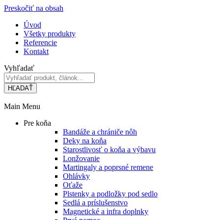
Preskočiť na obsah
Úvod
Všetky produkty
Referencie
Kontakt
Vyhľadať
HĽADAŤ
Main Menu
Pre koňa
Bandáže a chrániče nôh
Deky na koňa
Starostlivosť o koňa a výbavu
Lonžovanie
Martingaly a poprsné remene
Ohlávky
Oťaže
Plstenky a podložky pod sedlo
Sedlá a príslušenstvo
Magnetické a infra doplnky