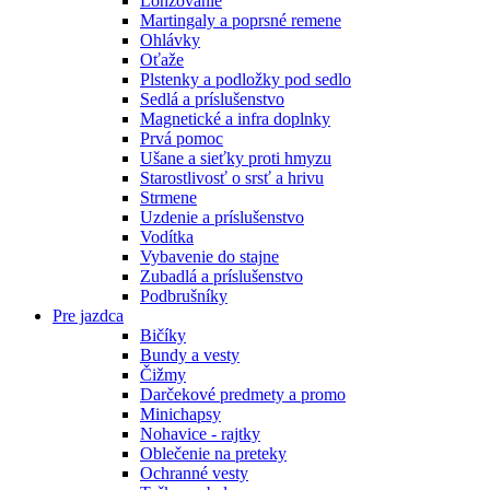
Lonžovanie
Martingaly a poprsné remene
Ohlávky
Oťaže
Plstenky a podložky pod sedlo
Sedlá a príslušenstvo
Magnetické a infra doplnky
Prvá pomoc
Ušane a sieťky proti hmyzu
Starostlivosť o srsť a hrivu
Strmene
Uzdenie a príslušenstvo
Vodítka
Vybavenie do stajne
Zubadlá a príslušenstvo
Podbrušníky
Pre jazdca
Bičíky
Bundy a vesty
Čižmy
Darčekové predmety a promo
Minichapsy
Nohavice - rajtky
Oblečenie na preteky
Ochranné vesty