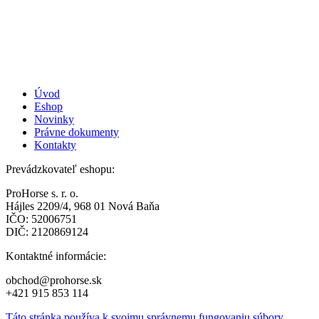
Úvod
Eshop
Novinky
Právne dokumenty
Kontakty
Prevádzkovateľ eshopu:
ProHorse s. r. o.
Hájles 2209/4, 968 01 Nová Baňa
IČO: 52006751
DIČ: 2120869124
Kontaktné informácie:
obchod@prohorse.sk
+421 915 853 114
Táto stránka používa k svojmu správnemu fungovaniu súbory