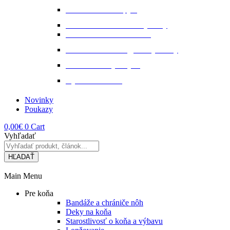
Starostlivosť o kopytá
Starostlivosť o kožené výrobky
Starostlivosť o kožu a srsť
Starostlivosť o svaly, šlachy a kĺby
Tekuté extrakty z bylin
Výkon a svalstvo
Novinky
Poukazy
0,00
€
0
Cart
Vyhľadať
HĽADAŤ
Main Menu
Pre koňa
Bandáže a chrániče nôh
Deky na koňa
Starostlivosť o koňa a výbavu