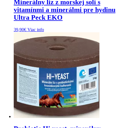
Minerálny liz z morskej soli s
vitamínmi a minerálmi pre hydinu
Ultra Peck EKO
39,90
€
Viac info