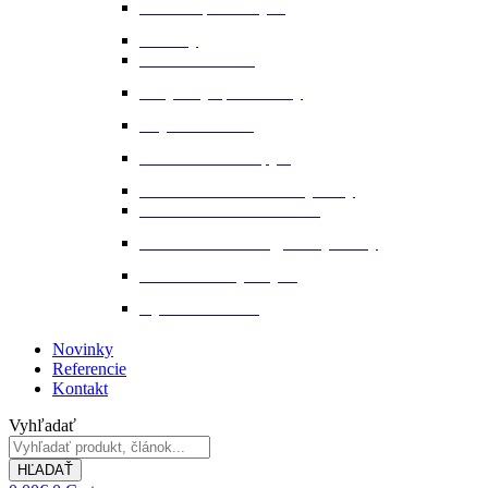
Ochrana proti hmyzu
Pamlsky
Pasce na ovadov
Pohybový aparát a kĺby
Stajňová lekáreň
Starostlivosť o kopytá
Starostlivosť o kožené výrobky
Starostlivosť o kožu a srsť
Starostlivosť o svaly, šlachy a kĺby
Tekuté extrakty z bylin
Výkon a svalstvo
Novinky
Referencie
Kontakt
Vyhľadať
HĽADAŤ