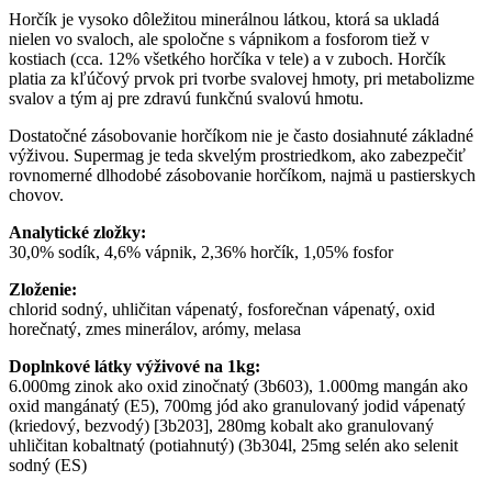
Horčík je vysoko dôležitou minerálnou látkou, ktorá sa ukladá
nielen vo svaloch, ale spoločne s vápnikom a fosforom tiež v
kostiach (cca. 12% všetkého horčíka v tele) a v zuboch. Horčík
platia za kľúčový prvok pri tvorbe svalovej hmoty, pri metabolizme
svalov a tým aj pre zdravú funkčnú svalovú hmotu.
Dostatočné zásobovanie horčíkom nie je často dosiahnuté základné
výživou. Supermag je teda skvelým prostriedkom, ako zabezpečiť
rovnomerné dlhodobé zásobovanie horčíkom, najmä u pastierskych
chovov.
Analytické zložky:
30,0% sodík, 4,6% vápnik, 2,36% horčík, 1,05% fosfor
Zloženie:
chlorid sodný, uhličitan vápenatý, fosforečnan vápenatý, oxid
horečnatý, zmes minerálov, arómy, melasa
Doplnkové látky výživové na 1kg:
6.000mg zinok ako oxid zinočnatý (3b603), 1.000mg mangán ako
oxid mangánatý (E5), 700mg jód ako granulovaný jodid vápenatý
(kriedový, bezvodý) [3b203], 280mg kobalt ako granulovaný
uhličitan kobaltnatý (potiahnutý) (3b304l, 25mg selén ako selenit
sodný (ES)