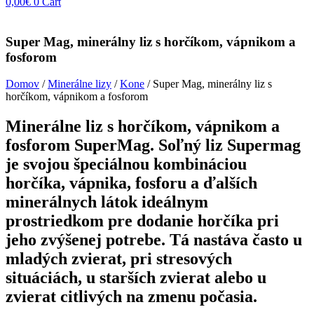
0,00
€
0
Cart
Super Mag, minerálny liz s horčíkom, vápnikom a
fosforom
Domov
/
Minerálne lizy
/
Kone
/ Super Mag, minerálny liz s
horčíkom, vápnikom a fosforom
Minerálne liz s horčíkom, vápnikom a
fosforom SuperMag. Soľný liz Supermag
je svojou špeciálnou kombináciou
horčíka, vápnika, fosforu a ďalších
minerálnych látok ideálnym
prostriedkom pre dodanie horčíka pri
jeho zvýšenej potrebe. Tá nastáva často u
mladých zvierat, pri stresových
situáciách, u starších zvierat alebo u
zvierat citlivých na zmenu počasia.