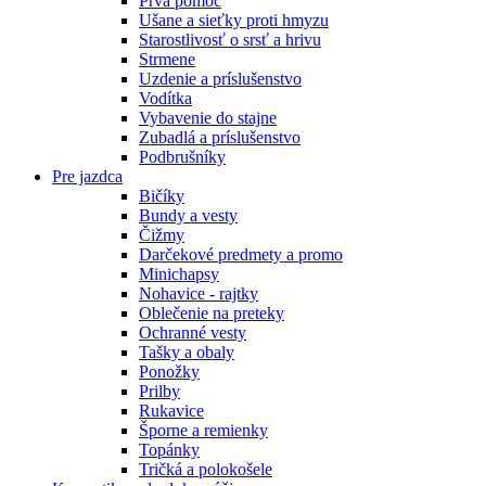
Prvá pomoc
Ušane a sieťky proti hmyzu
Starostlivosť o srsť a hrivu
Strmene
Uzdenie a príslušenstvo
Vodítka
Vybavenie do stajne
Zubadlá a príslušenstvo
Podbrušníky
Pre jazdca
Bičíky
Bundy a vesty
Čižmy
Darčekové predmety a promo
Minichapsy
Nohavice - rajtky
Oblečenie na preteky
Ochranné vesty
Tašky a obaly
Ponožky
Prilby
Rukavice
Šporne a remienky
Topánky
Tričká a polokošele