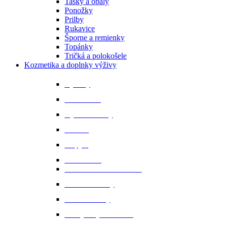
Tašky a obaly
Ponožky
Prilby
Rukavice
Šporne a remienky
Topánky
Tričká a polokošele
Kozmetika a doplnky výživy
Bylinky
Chov a rast
Dýchacie cesty
Imunita
Kopytá
Koža a srsť
Metabolismus a trávenie
Minerálne látky
Minerálne lizy
Nervy a vyrovnanosť