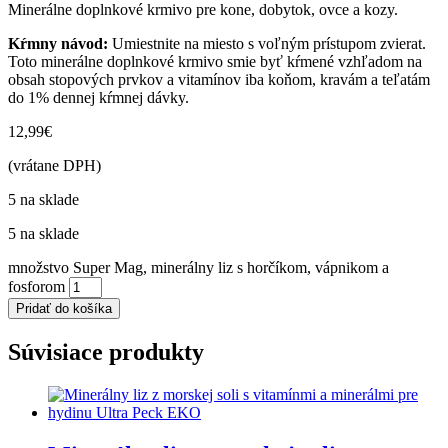
Minerálne doplnkové krmivo pre kone, dobytok, ovce a kozy.
Kŕmny návod:
Umiestnite na miesto s voľným prístupom zvierat.
Toto minerálne doplnkové krmivo smie byť kŕmené vzhľadom na
obsah stopových prvkov a vitamínov iba koňom, kravám a teľatám
do 1% dennej kŕmnej dávky.
12,99
€
(vrátane DPH)
5 na sklade
5 na sklade
množstvo Super Mag, minerálny liz s horčíkom, vápnikom a
fosforom
Pridať do košíka
Súvisiace produkty