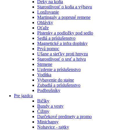
Deky na koňa
Starostlivosť o koňa a výbavu
Lonžovanie
Martingaly a poprsné remene
Ohlávky
Oťaže
Plstenky a podložky pod sedlo
Sedlá a príslušenstvo
Magnetické a infra doplnky
Prvá pomoc
Ušane a sieťky proti hmyzu
Starostlivosť o srsť a hrivu
Strmene
Uzdenie a príslušenstvo
Vodítka
Vybavenie do stajne
Zubadlá a príslušenstvo
Podbrušníky
Pre jazdca
Bičíky
Bundy a vesty
Čižmy
Darčekové predmety a promo
Minichapsy
Nohavice - rajtky