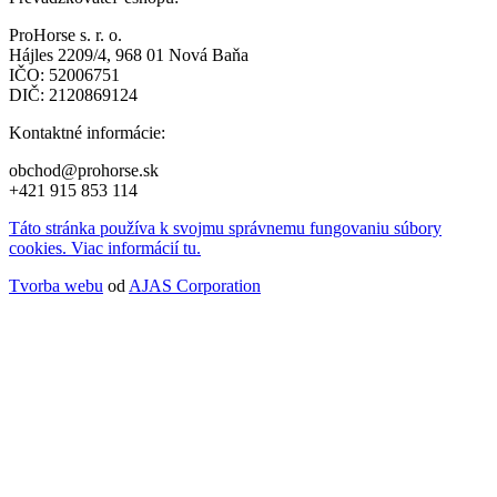
ProHorse s. r. o.
Hájles 2209/4, 968 01 Nová Baňa
IČO: 52006751
DIČ: 2120869124
Kontaktné informácie:
obchod@prohorse.sk
+421 915 853 114
Táto stránka používa k svojmu správnemu fungovaniu súbory
cookies. Viac informácií tu.
Tvorba webu
od
AJAS Corporation