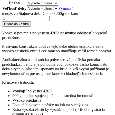
Farba
Veľkosť deky
Vymazať
množstvo Stajňová deka Combo 200g s krkom
Pridať do košíka
Vonkajší povrch z polyesteru 420D poskytuje odolnosť a vysokú
priedušnosť.
Prešívaná konštrukcia dodáva tejto deke útulnú estetiku a extra
vysoko elastická výstuž cez rameno umožňuje väčší rozsah pohybu.
Antibakteriálna a antistatická polyesterová podšívka pomáha
predchádzať treniu a je pohodlná voči pokožke vášho koňa. Táto
deka s rýchloupínacími sponami na hrudi a krížovými prúžkami je
nevyhnutnosťou pre ustajnené kone v chladnejších mesiacoch.
Kľúčové vlastnosti:
Vonkajší polyester 420D
200 g tepelne spojenej náplne – stredná hmotnosť
Vysoko priedušná
Dvojité blokovanie pásky na krk na suchý zips
Extra vysoko elastický výstuž na pleci (britská registrácia
dizajnu 4 010 772)