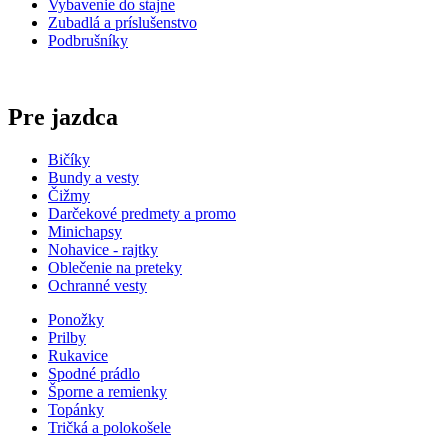
Vybavenie do stajne
Zubadlá a príslušenstvo
Podbrušníky
Pre jazdca
Bičíky
Bundy a vesty
Čižmy
Darčekové predmety a promo
Minichapsy
Nohavice - rajtky
Oblečenie na preteky
Ochranné vesty
Ponožky
Prilby
Rukavice
Spodné prádlo
Šporne a remienky
Topánky
Tričká a polokošele