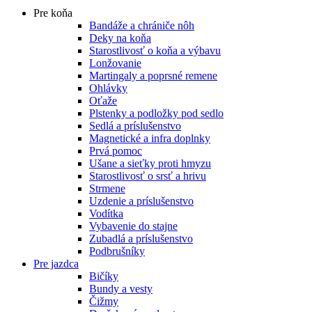
Pre koňa
Bandáže a chrániče nôh
Deky na koňa
Starostlivosť o koňa a výbavu
Lonžovanie
Martingaly a poprsné remene
Ohlávky
Oťaže
Plstenky a podložky pod sedlo
Sedlá a príslušenstvo
Magnetické a infra doplnky
Prvá pomoc
Ušane a sieťky proti hmyzu
Starostlivosť o srsť a hrivu
Strmene
Uzdenie a príslušenstvo
Vodítka
Vybavenie do stajne
Zubadlá a príslušenstvo
Podbrušníky
Pre jazdca
Bičíky
Bundy a vesty
Čižmy