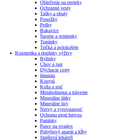
Oblečenie na preteky
Ochranné vesty
Tašky a obaly
Ponožky
Prilby
Rukavice
Šporne a remienky
Topánky
Tričká a polokošele
Kozmetika a doplnky výživy
Bylinky
Chov a rast
Dýchacie cesty
Imunita
Kopytá
Koža a srsť
Metabolismus a trávenie
Minerálne látky
Minerálne lizy
Nervy a vyrovnanosť
Ochrana proti hmyzu
Pamlsky
Pasce na ovadov
Pohybový aparát a kĺby
Stajňová lekáreň