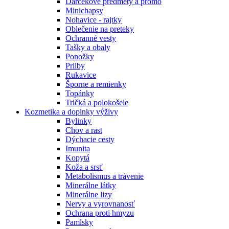
Darčekové predmety a promo
Minichapsy
Nohavice - rajtky
Oblečenie na preteky
Ochranné vesty
Tašky a obaly
Ponožky
Prilby
Rukavice
Šporne a remienky
Topánky
Tričká a polokošele
Kozmetika a doplnky výživy
Bylinky
Chov a rast
Dýchacie cesty
Imunita
Kopytá
Koža a srsť
Metabolismus a trávenie
Minerálne látky
Minerálne lizy
Nervy a vyrovnanosť
Ochrana proti hmyzu
Pamlsky