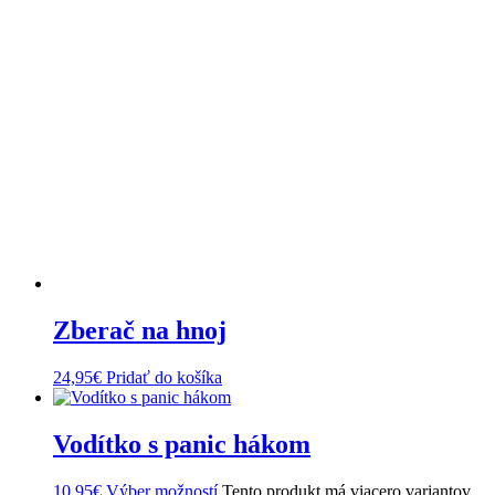
Zberač na hnoj
24,95
€
Pridať do košíka
Vodítko s panic hákom
10,95
€
Výber možností
Tento produkt má viacero variantov.