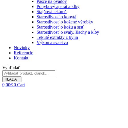
Pasce na ovadov
Pohybový aparát a kĺby
Stajňová lekáreň
Starostlivosť o kopytá
Starostlivosť o kožené výrobky
Starostlivosť o kožu a srsť
Starostlivosť o svaly, šlachy a kĺby
Tekuté extrakty z bylin
Výkon a svalstvo
Novinky
Referencie
Kontakt
Vyhľadať
HĽADAŤ
0,00
€
0
Cart