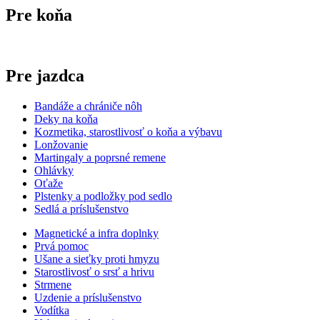
Pre koňa
Pre jazdca
Bandáže a chrániče nôh
Deky na koňa
Kozmetika, starostlivosť o koňa a výbavu
Lonžovanie
Martingaly a poprsné remene
Ohlávky
Oťaže
Plstenky a podložky pod sedlo
Sedlá a príslušenstvo
Magnetické a infra doplnky
Prvá pomoc
Ušane a sieťky proti hmyzu
Starostlivosť o srsť a hrivu
Strmene
Uzdenie a príslušenstvo
Vodítka