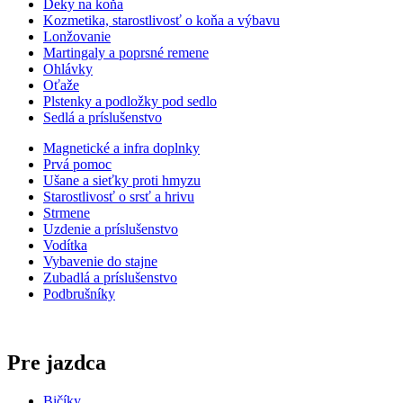
Deky na koňa
Kozmetika, starostlivosť o koňa a výbavu
Lonžovanie
Martingaly a poprsné remene
Ohlávky
Oťaže
Plstenky a podložky pod sedlo
Sedlá a príslušenstvo
Magnetické a infra doplnky
Prvá pomoc
Ušane a sieťky proti hmyzu
Starostlivosť o srsť a hrivu
Strmene
Uzdenie a príslušenstvo
Vodítka
Vybavenie do stajne
Zubadlá a príslušenstvo
Podbrušníky
Pre jazdca
Bičíky