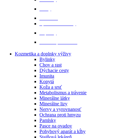
Prilby
Rukavice
Šporne a remienky
Topánky
Tričká a polokošele
Kozmetika a doplnky výživy
Bylinky
Chov a rast
Dýchacie cesty
Imunita
Kopytá
Koža a srsť
Metabolismus a trávenie
Minerálne látky
Minerálne lizy
Nervy a vyrovnanosť
Ochrana proti hmyzu
Pamlsky
Pasce na ovadov
Pohybový aparát a kĺby
Stajňová lekáreň