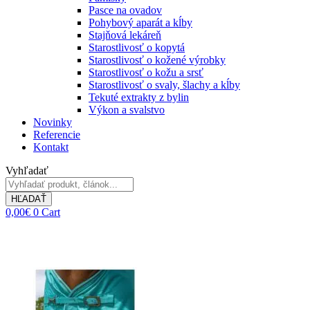
Pasce na ovadov
Pohybový aparát a kĺby
Stajňová lekáreň
Starostlivosť o kopytá
Starostlivosť o kožené výrobky
Starostlivosť o kožu a srsť
Starostlivosť o svaly, šlachy a kĺby
Tekuté extrakty z bylin
Výkon a svalstvo
Novinky
Referencie
Kontakt
Vyhľadať
HĽADAŤ
0,00
€
0
Cart