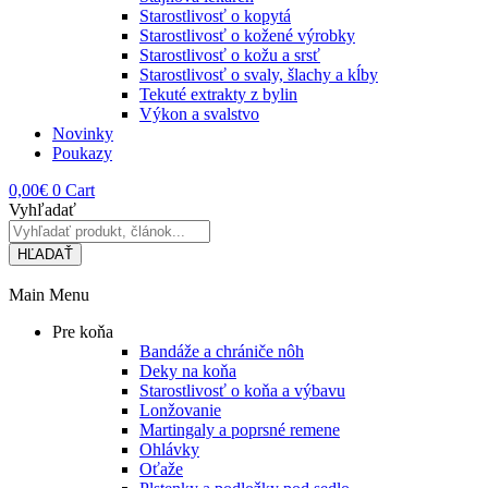
Starostlivosť o kopytá
Starostlivosť o kožené výrobky
Starostlivosť o kožu a srsť
Starostlivosť o svaly, šlachy a kĺby
Tekuté extrakty z bylin
Výkon a svalstvo
Novinky
Poukazy
0,00
€
0
Cart
Vyhľadať
HĽADAŤ
Main Menu
Pre koňa
Bandáže a chrániče nôh
Deky na koňa
Starostlivosť o koňa a výbavu
Lonžovanie
Martingaly a poprsné remene
Ohlávky
Oťaže