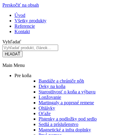
Preskočiť na obsah
Úvod
Všetky produkty
Referencie
Kontakt
Vyhľadať
HĽADAŤ
Main Menu
Pre koňa
Bandáže a chrániče nôh
Deky na koňa
Starostlivosť o koňa a výbavu
Lonžovanie
Martingaly a poprsné remene
Ohlávky
Oťaže
Plstenky a podložky pod sedlo
Sedlá a príslušenstvo
Magnetické a infra doplnky