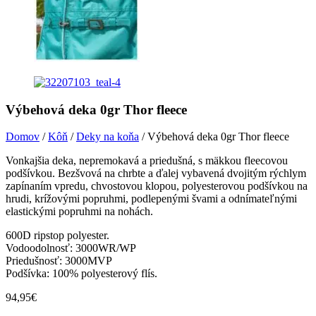
Výbehová deka 0gr Thor fleece
Domov
/
Kôň
/
Deky na koňa
/ Výbehová deka 0gr Thor fleece
Vonkajšia deka, nepremokavá a priedušná, s mäkkou fleecovou
podšívkou. Bezšvová na chrbte a ďalej vybavená dvojitým rýchlym
zapínaním vpredu, chvostovou klopou, polyesterovou podšívkou na
hrudi, krížovými popruhmi, podlepenými švami a odnímateľnými
elastickými popruhmi na nohách.
600D ripstop polyester.
Vodoodolnosť: 3000WR/WP
Priedušnosť: 3000MVP
Podšívka: 100% polyesterový flís.
94,95
€