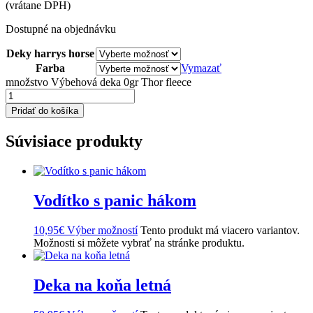
(vrátane DPH)
Dostupné na objednávku
Deky harrys horse
Farba
Vymazať
množstvo Výbehová deka 0gr Thor fleece
Pridať do košíka
Súvisiace produkty
Vodítko s panic hákom
10,95
€
Výber možností
Tento produkt má viacero variantov.
Možnosti si môžete vybrať na stránke produktu.
Deka na koňa letná