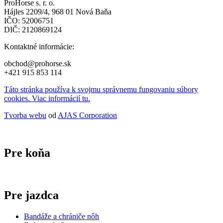
ProHorse s. r. o.
Hájles 2209/4, 968 01 Nová Baňa
IČO: 52006751
DIČ: 2120869124
Kontaktné informácie:
obchod@prohorse.sk
+421 915 853 114
Táto stránka používa k svojmu správnemu fungovaniu súbory
cookies. Viac informácií tu.
Tvorba webu
od
AJAS Corporation
Pre koňa
Pre jazdca
Bandáže a chrániče nôh