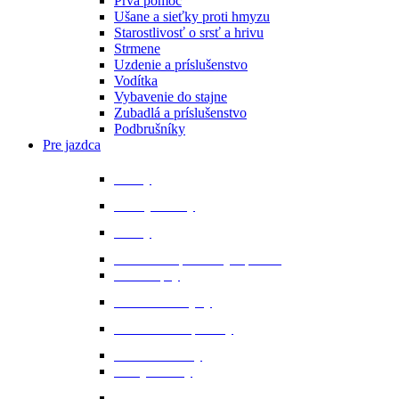
Prvá pomoc
Ušane a sieťky proti hmyzu
Starostlivosť o srsť a hrivu
Strmene
Uzdenie a príslušenstvo
Vodítka
Vybavenie do stajne
Zubadlá a príslušenstvo
Podbrušníky
Pre jazdca
Bičíky
Bundy a vesty
Čižmy
Darčekové predmety a promo
Minichapsy
Nohavice - rajtky
Oblečenie na preteky
Ochranné vesty
Tašky a obaly
Ponožky