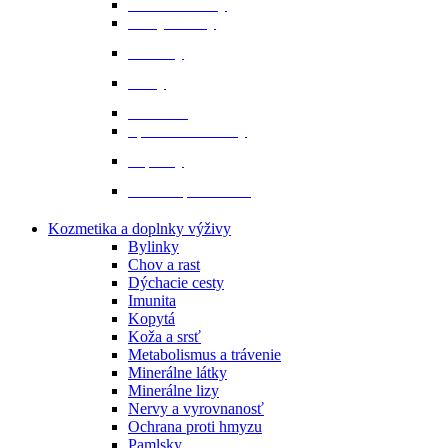
Ochranné vesty
Tašky a obaly
Ponožky
Prilby
Rukavice
Šporne a remienky
Topánky
Tričká a polokošele
Kozmetika a doplnky výživy
Bylinky
Chov a rast
Dýchacie cesty
Imunita
Kopytá
Koža a srsť
Metabolismus a trávenie
Minerálne látky
Minerálne lizy
Nervy a vyrovnanosť
Ochrana proti hmyzu
Pamlsky