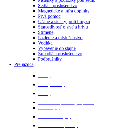
Plstenky a podložky pod sedlo
Sedlá a príslušenstvo
Magnetické a infra doplnky
Prvá pomoc
Ušane a sieťky proti hmyzu
Starostlivosť o srsť a hrivu
Strmene
Uzdenie a príslušenstvo
Vodítka
Vybavenie do stajne
Zubadlá a príslušenstvo
Podbrušníky
Pre jazdca
Bičíky
Bundy a vesty
Čižmy
Darčekové predmety a promo
Minichapsy
Nohavice - rajtky
Oblečenie na preteky