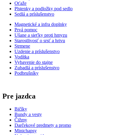
Oťaže
Plstenky a podložky pod sedlo
Sedlá a príslušenstvo
Magnetické a infra doplnky
Prvá pomoc
Ušane a sieťky proti hmyzu
Starostlivosť o srsť a hrivu
Strmene
Uzdenie a príslušenstvo
Vodítka
Vybavenie do stajne
Zubadlá a príslušenstvo
Podbrušníky
Pre jazdca
Bičíky
Bundy a vesty
Čižmy
Darčekové predmety a promo
Minichapsy