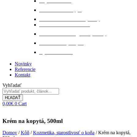
Stajňová lekáreň
Starostlivosť o kopytá
Starostlivosť o kožené výrobky
Starostlivosť o kožu a srsť
Starostlivosť o svaly, šlachy a kĺby
Tekuté extrakty z bylin
Výkon a svalstvo
Novinky
Referencie
Kontakt
Vyhľadať
HĽADAŤ
0,00
€
0
Cart
Krém na kopytá, 500ml
Domov
/
Kôň
/
Kozmetika, starostlivosť o koňa
/ Krém na kopytá,