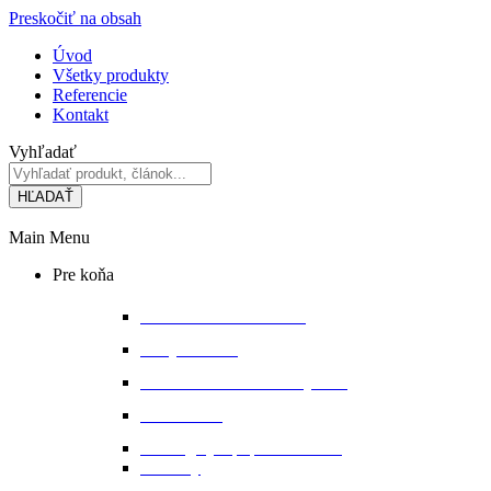
Preskočiť na obsah
Úvod
Všetky produkty
Referencie
Kontakt
Vyhľadať
HĽADAŤ
Main Menu
Pre koňa
Bandáže a chrániče nôh
Deky na koňa
Starostlivosť o koňa a výbavu
Lonžovanie
Martingaly a poprsné remene
Ohlávky