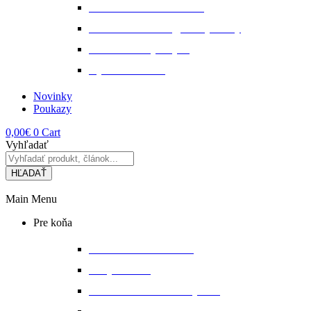
Starostlivosť o kožu a srsť
Starostlivosť o svaly, šlachy a kĺby
Tekuté extrakty z bylin
Výkon a svalstvo
Novinky
Poukazy
0,00
€
0
Cart
Vyhľadať
HĽADAŤ
Main Menu
Pre koňa
Bandáže a chrániče nôh
Deky na koňa
Starostlivosť o koňa a výbavu