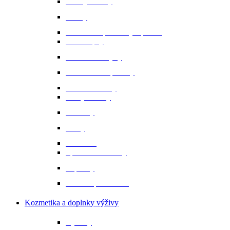
Bundy a vesty
Čižmy
Darčekové predmety a promo
Minichapsy
Nohavice - rajtky
Oblečenie na preteky
Ochranné vesty
Tašky a obaly
Ponožky
Prilby
Rukavice
Šporne a remienky
Topánky
Tričká a polokošele
Kozmetika a doplnky výživy
Bylinky