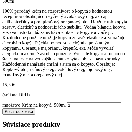
500ml
100% prírodný krém na starostlivosť o kopytá s hodnotnou
receptúrou obsahujúcou výživný avokádový olej, ako aj
antibakteriálny a protiplesňový oreganový olej. Udržuje roh kopyta
zdravý, elastický a podporuje jeho stabilitu. Vodná bilancia kopyta
zostáva nedotknutá, zanecháva vlhkosť v kopyte a viaže ju.
Každodenné použitie udržuje kopyto zdravé, elastické a zabraňuje
chorobám kopýt. Rýchla pomoc so suchými a prasknutými
kopytami. Obsahuje majoránku, črepník, ext. Môže vyvolať
alergickú reakciu. Návod na použitie: Vyčistite kopyto a pomocou
štetca naneste na vonkajšiu stenu kopyta a oblasť pásu korunky.
Každodenné nanášanie chráni a stará sa o kopyto. Obsahuje:
Repkový olej, ricínový olej, avokádový olej, jojobový olej,
mandľový olej a oreganový olej.
15,30
€
(vrátane DPH)
množstvo Krém na kopytá, 500ml
Pridať do košíka
Súvisiace produkty