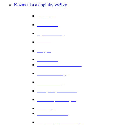
Kozmetika a doplnky výživy
Bylinky
Chov a rast
Dýchacie cesty
Imunita
Kopytá
Koža a srsť
Metabolismus a trávenie
Minerálne látky
Minerálne lizy
Nervy a vyrovnanosť
Ochrana proti hmyzu
Pamlsky
Pasce na ovadov
Pohybový aparát a kĺby