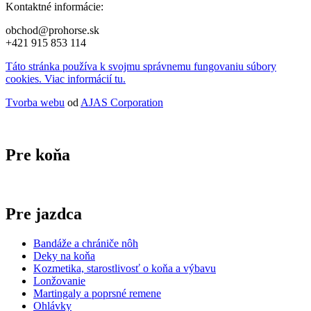
Kontaktné informácie:
obchod@prohorse.sk
+421 915 853 114
Táto stránka používa k svojmu správnemu fungovaniu súbory
cookies. Viac informácií tu.
Tvorba webu
od
AJAS Corporation
Pre koňa
Pre jazdca
Bandáže a chrániče nôh
Deky na koňa
Kozmetika, starostlivosť o koňa a výbavu
Lonžovanie
Martingaly a poprsné remene
Ohlávky