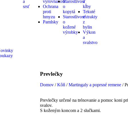
a
vyrovnanosť
Starostlivosť
a
srsť
Ochrana
o
kĺby
proti
kopytá
Tekuté
hmyzu
Starostlivosť
extrakty
Pamlsky
o
z
kožené
bylin
výrobky
Výkon
a
svalstvo
ovinky
oukazy
Prevlečky
Domov
/
Kôň
/
Martingaly a poprsné remene
/ P
Prevlečky určené na trénovanie a pomoc koni p
svalov.
S koženým koncom a 2 slučkami.