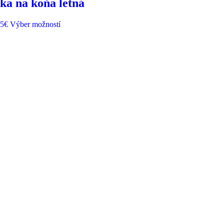
ka na koňa letná
95
€
Výber možností