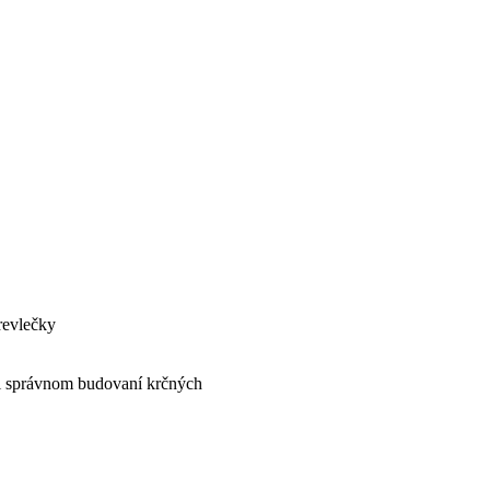
revlečky
ri správnom budovaní krčných