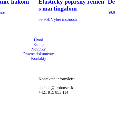
panic hákom
Elastický poprsný remeň
De
s martingalom
ností
59,
69,95
€
Výber možností
Úvod
Eshop
Novinky
Právne dokumenty
Kontakty
Kontaktné informácie:
obchod@prohorse.sk
+421 915 853 114