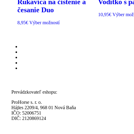
Rukavica na čistenie a
Vodítko s 
česanie Duo
10,95
€
Výber mož
8,95
€
Výber možností
Prevádzkovateľ eshopu:
ProHorse s. r. o.
Hájles 2209/4, 968 01 Nová Baňa
IČO: 52006751
DIČ: 2120869124