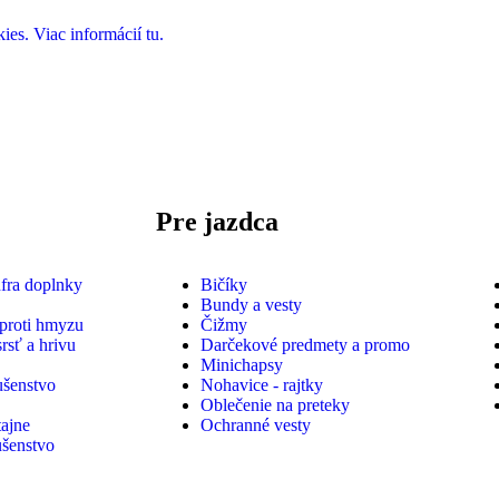
es. Viac informácií tu.
Pre jazdca
nfra doplnky
Bičíky
Bundy a vesty
 proti hmyzu
Čižmy
srsť a hrivu
Darčekové predmety a promo
Minichapsy
ušenstvo
Nohavice - rajtky
Oblečenie na preteky
tajne
Ochranné vesty
ušenstvo