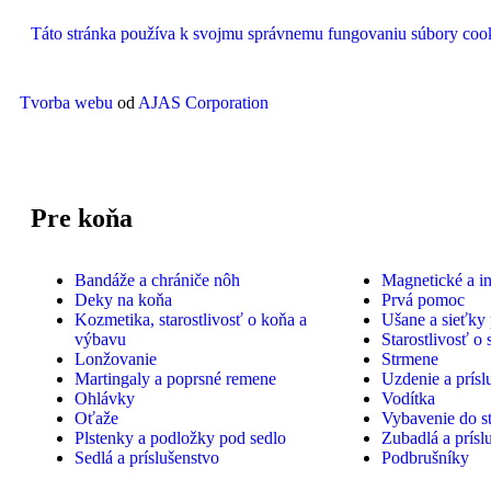
Táto stránka používa k svojmu správnemu fungovaniu súbory cooki
Tvorba webu
od
AJAS Corporation
Pre koňa
Bandáže a chrániče nôh
Magnetické a i
Deky na koňa
Prvá pomoc
Kozmetika, starostlivosť o koňa a
Ušane a sieťky
výbavu
Starostlivosť o 
Lonžovanie
Strmene
Martingaly a poprsné remene
Uzdenie a prísl
Ohlávky
Vodítka
Oťaže
Vybavenie do s
Plstenky a podložky pod sedlo
Zubadlá a prísl
Sedlá a príslušenstvo
Podbrušníky