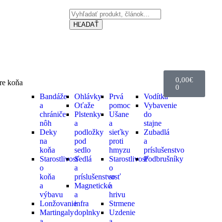
HĽADAŤ
0,00
€
re koňa
0
Bandáže
Ohlávky
Prvá
Vodítka
a
Oťaže
pomoc
Vybavenie
chrániče
Plstenky
Ušane
do
nôh
a
a
stajne
Deky
podložky
sieťky
Zubadlá
na
pod
proti
a
koňa
sedlo
hmyzu
príslušenstvo
Starostlivosť
Sedlá
Starostlivosť
Podbrušníky
o
a
o
koňa
príslušenstvo
srsť
a
Magnetické
a
výbavu
a
hrivu
Lonžovanie
infra
Strmene
Martingaly
doplnky
Uzdenie
a
a