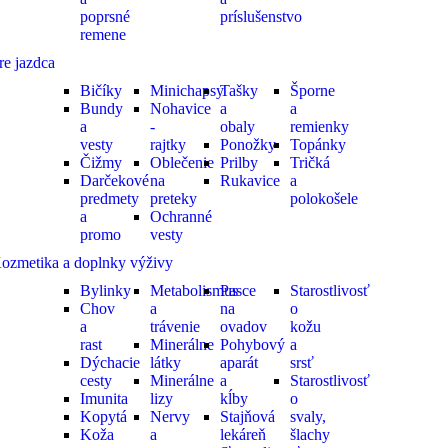
poprsné
príslušenstvo
remene
re jazdca
Bičíky
Minichapsy
Tašky
Šporne
Bundy
Nohavice
a
a
a
-
obaly
remienky
vesty
rajtky
Ponožky
Topánky
Čižmy
Oblečenie
Prilby
Tričká
Darčekové
na
Rukavice
a
predmety
preteky
polokošele
a
Ochranné
promo
vesty
ozmetika a doplnky výživy
Bylinky
Metabolismus
Pasce
Starostlivosť
Chov
a
na
o
a
trávenie
ovadov
kožu
rast
Minerálne
Pohybový
a
Dýchacie
látky
aparát
srsť
cesty
Minerálne
a
Starostlivosť
Imunita
lizy
kĺby
o
Kopytá
Nervy
Stajňová
svaly,
Koža
a
lekáreň
šlachy