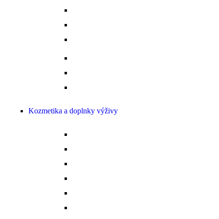
Ponožky
Prilby
Rukavice
Šporne a remienky
Topánky
Tričká a polokošele
Kozmetika a doplnky výživy
Bylinky
Chov a rast
Dýchacie cesty
Imunita
Kopytá
Koža a srsť