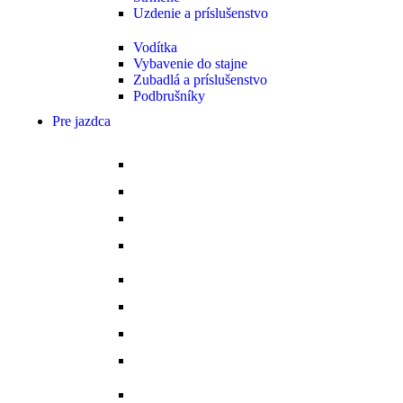
Uzdenie a príslušenstvo
Vodítka
Vybavenie do stajne
Zubadlá a príslušenstvo
Podbrušníky
Pre jazdca
Bičíky
Bundy a vesty
Čižmy
Darčekové predmety a promo
Minichapsy
Nohavice - rajtky
Oblečenie na preteky
Ochranné vesty
Tašky a obaly