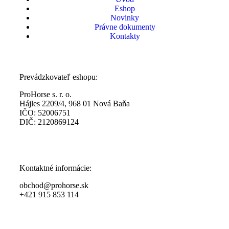
Eshop
Novinky
Právne dokumenty
Kontakty
Prevádzkovateľ eshopu:
ProHorse s. r. o.
Hájles 2209/4, 968 01 Nová Baňa
IČO: 52006751
DIČ: 2120869124
Kontaktné informácie:
obchod@prohorse.sk
+421 915 853 114