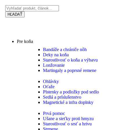
HĽADAŤ
Pre koňa
Bandáže a chrániče nôh
Deky na koňa
Starostlivosť o koňa a výbavu
Lonžovanie
Martingaly a poprsné remene
Ohlávky
Oťaže
Plstenky a podložky pod sedlo
Sedlá a príslušenstvo
Magnetické a infra doplnky
Prvá pomoc
Ušane a sieťky proti hmyzu
Starostlivosť o srsť a hrivu
Strmene