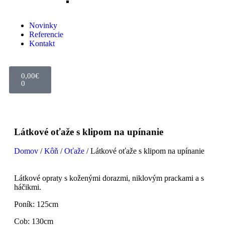
Výkon a svalstvo
Novinky
Referencie
Kontakt
0,00
€
0
Látkové oťaže s klipom na upínanie
Domov
/
Kôň
/
Oťaže
/ Látkové oťaže s klipom na upínanie
Látkové opraty s koženými dorazmi, niklovým prackami a s
háčikmi.
Poník: 125cm
Cob: 130cm