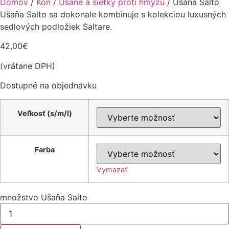
Domov
/
Kôň
/
Ušane a sieťky proti hmyzu
/ Ušaňa Salto
Ušaňa Salto sa dokonale kombinuje s kolekciou luxusných
sedlových podložiek Saltare.
42,00
€
(vrátane DPH)
Dostupné na objednávku
Veľkosť (s/m/l)
Farba
Vymazať
množstvo Ušaňa Salto