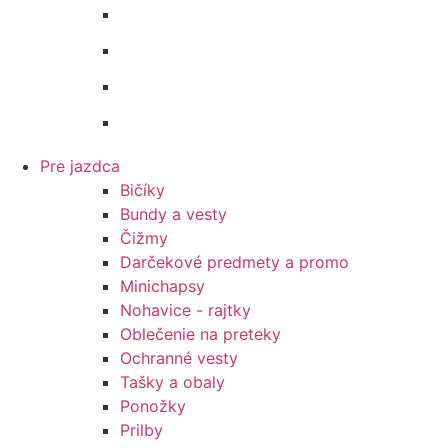
Vodítka
Vybavenie do stajne
Zubadlá a príslušenstvo
Podbrušníky
Pre jazdca
Bičíky
Bundy a vesty
Čižmy
Darčekové predmety a promo
Minichapsy
Nohavice - rajtky
Oblečenie na preteky
Ochranné vesty
Tašky a obaly
Ponožky
Prilby