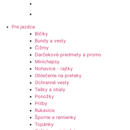
Zubadlá a príslušenstvo
Podbrušníky
Pre jazdca
Bičíky
Bundy a vesty
Čižmy
Darčekové predmety a promo
Minichapsy
Nohavice - rajtky
Oblečenie na preteky
Ochranné vesty
Tašky a obaly
Ponožky
Prilby
Rukavice
Šporne a remienky
Topánky