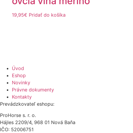
ovčia vlna merino
19,95
€
Pridať do košíka
Úvod
Eshop
Novinky
Právne dokumenty
Kontakty
Prevádzkovateľ eshopu:
ProHorse s. r. o.
Hájles 2209/4, 968 01 Nová Baňa
IČO: 52006751