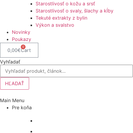
Starostlivosť o kožu a srsť
Starostlivosť o svaly, šlachy a kĺby
Tekuté extrakty z bylin
Výkon a svalstvo
Novinky
Poukazy
0
0,00
€
Cart
Vyhľadať
HĽADAŤ
Main Menu
Pre koňa
Bandáže a chrániče nôh
Deky na koňa