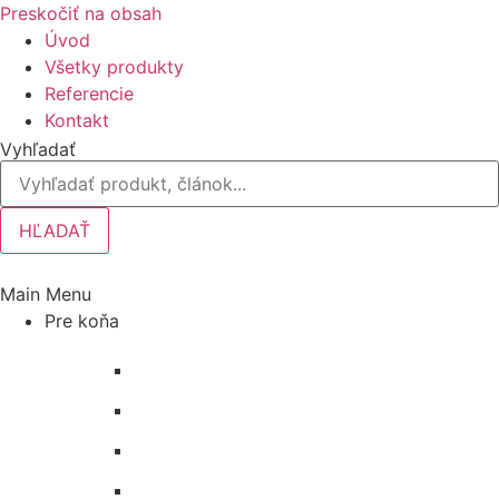
Preskočiť na obsah
Úvod
Všetky produkty
Referencie
Kontakt
Vyhľadať
HĽADAŤ
Main Menu
Pre koňa
Bandáže a chrániče nôh
Deky na koňa
Starostlivosť o koňa a výbavu
Lonžovanie