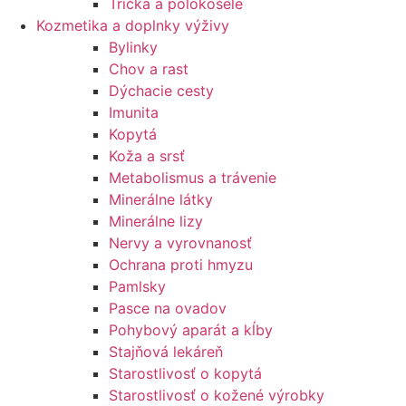
Tričká a polokošele
Kozmetika a doplnky výživy
Bylinky
Chov a rast
Dýchacie cesty
Imunita
Kopytá
Koža a srsť
Metabolismus a trávenie
Minerálne látky
Minerálne lizy
Nervy a vyrovnanosť
Ochrana proti hmyzu
Pamlsky
Pasce na ovadov
Pohybový aparát a kĺby
Stajňová lekáreň
Starostlivosť o kopytá
Starostlivosť o kožené výrobky